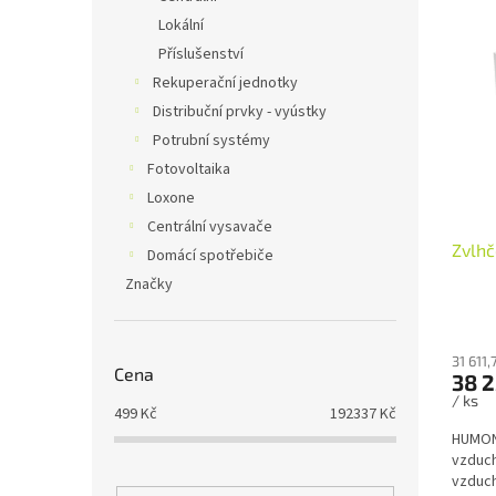
V
n
n
Lokální
ý
í
e
Příslušenství
p
p
l
i
r
Rekuperační jednotky
s
o
Distribuční prvky - vyústky
p
d
Potrubní systémy
r
u
Fotovoltaika
o
k
Loxone
d
t
Centrální vysavače
u
ů
Zvlh
k
Domácí spotřebiče
t
Značky
ů
31 611
Cena
38 2
/ ks
499
Kč
192337
Kč
HUMON 
vzduch
vzduch