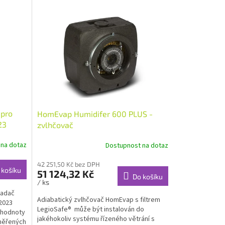
 pro
HomEvap Humidifer 600 PLUS -
23
zvlhčovač
 na dotaz
Dostupnost na dotaz
42 251,50 Kč bez DPH
 košíku
51 124,32 Kč
Do košíku
/ ks
ladač
Adiabatický zvlhčovač HomEvap s filtrem
2023
LegioSafe® může být instalován do
ě hodnoty
jakéhokoliv systému řízeného větrání s
aměřených