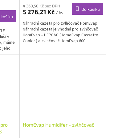
4 360,50 Kč bez DPH
Do košíku
5 276,21 Kč
/ ks
 košíku
Náhradní kazeta pro zvlhčovač HomEvap
Náhradní kazeta je vhodná pro zvlhčovač
TLE
HomEvap – HEPCAC (HomeEvap Cassette
uší v
Cooler ) a zvlhčovač HomEvap 600.
ky, máme
o jeho
 pro
HomEvap Humidifer - zvlhčovač
3