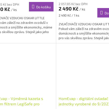
2 057,85 Kč bez DPH
85 Kč bez DPH
Do košíku
2 490 Kč
90 Kč
/ ks
/ ks
Do
Měrná
2 490 Kč / 1 ks
OVAČE VZDUCHU OSKAR LITTLE
cena:
vám záleží na zdravém ovzduší v
ZVLHČOVAČE VZDUCHU OSKAR LIT
nosti a smýšlíte ekonomicky, máme
Pokud vám záleží na zdravém ovzd
s skvělou zprávu. Stejně jako jeho
domácnosti a smýšlíte ekonomic
atři, i...
pro vás skvělou zprávu. Stejně jak
větší bratři, i...
vap - Výměnná kazeta s
HomEvap - digitální ovladač
m filtrem LegiSafe pro
jednotky vyrobené do 9/202