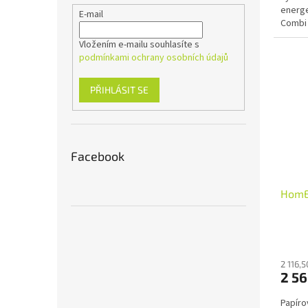
energe
E-mail
Combi 
automat
Vložením e-mailu souhlasíte s
podmínkami ochrany osobních údajů
PŘIHLÁSIT SE
Facebook
HomE
2 116,
2 5
Papíro