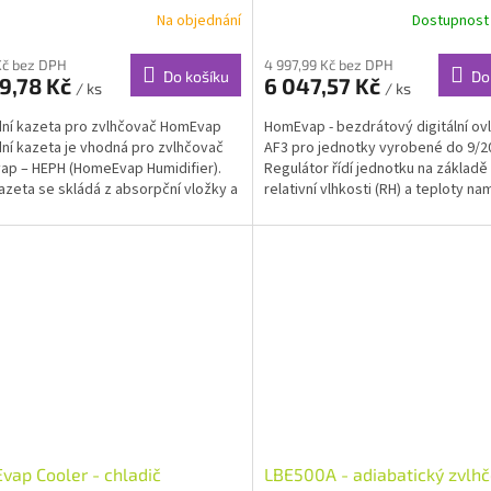
ovač
Na objednání
Dostupnost
Kč bez DPH
4 997,99 Kč bez DPH
Do košíku
Do
9,78 Kč
6 047,57 Kč
/ ks
/ ks
ní kazeta pro zvlhčovač HomEvap
HomEvap - bezdrátový digitální ov
ní kazeta je vhodná pro zvlhčovač
AF3 pro jednotky vyrobené do 9/2
p – HEPH (HomeEvap Humidifier).
Regulátor řídí jednotku na základ
azeta se skládá z absorpční vložky a
relativní vlhkosti (RH) a teploty n
v místnosti....
ap Cooler - chladič
LBE500A - adiabatický zvlh