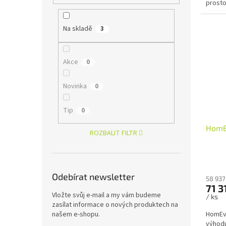
prosto
kancel
Na skladě
3
Akce
0
Novinka
0
Tip
0
HomE
ROZBALIT FILTR
Odebírat newsletter
58 937
71 3
Vložte svůj e-mail a my vám budeme
/ ks
zasílat informace o nových produktech na
našem e-shopu.
HomEva
výhod