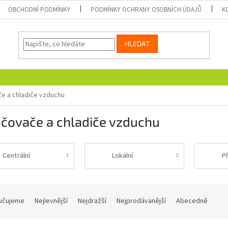
OBCHODNÍ PODMÍNKY
PODMÍNKY OCHRANY OSOBNÍCH ÚDAJŮ
K
HLEDAT
e a chladiče vzduchu
hčovače a chladiče vzduchu
Centrální
Lokální
Př
učujeme
Nejlevnější
Nejdražší
Nejprodávanější
Abecedně