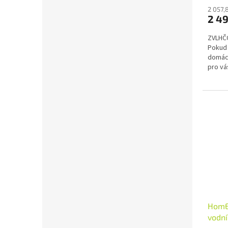
2 057,
2 4
ZVLHČ
Pokud 
domác
pro vá
větší br
HomE
vodní