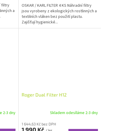
filtry
OSKAR / KARL FILTER 4 KS Náhradní filtry
linných a
jsou vyrobeny z ekologických rostlinných a
.
textilních vláken bez použití plastu.
Zajišťují hygienické...
Roger Dual Filter H12
e 2-3 dny
Skladem odesíláme 2-3 dny
1 644,63 Kč bez DPH
1 990 Kč
/ ks