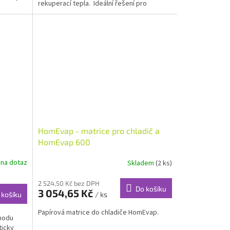
rekuperací tepla. Ideální řešení pro
jednotky do...
HomEvap - matrice pro chladič a
HomEvap 600
 na dotaz
Skladem
(2 ks)
2 524,50 Kč bez DPH
Do košíku
3 054,65 Kč
/ ks
 košíku
Papírová matrice do chladiče HomEvap.
hodu
ticky