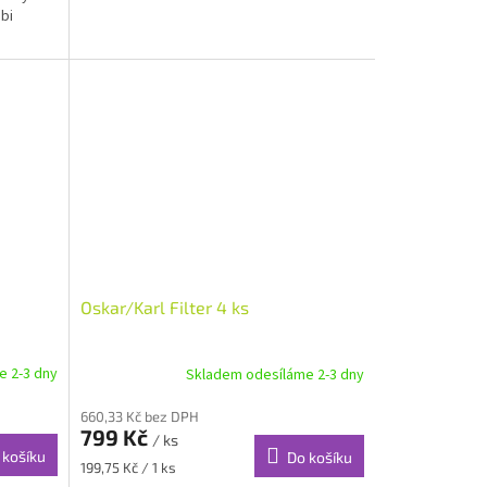
bi
Oskar/Karl Filter 4 ks
e 2-3 dny
Skladem odesíláme 2-3 dny
660,33 Kč bez DPH
799 Kč
/ ks
 košíku
Do košíku
Měrná
199,75 Kč / 1 ks
cena: