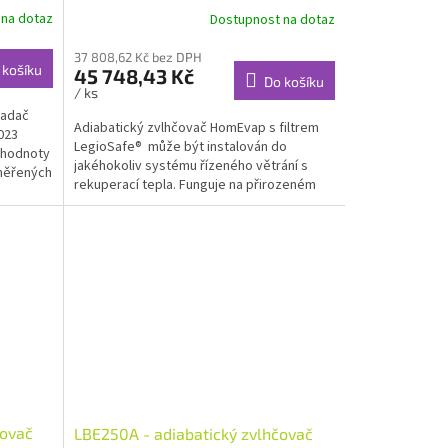
 na dotaz
Dostupnost na dotaz
37 808,62 Kč bez DPH
 košíku
45 748,43 Kč
Do košíku
/ ks
ladač
Adiabatický zvlhčovač HomEvap s filtrem
023
LegioSafe® může být instalován do
ě hodnoty
jakéhokoliv systému řízeného větrání s
aměřených
rekuperací tepla. Funguje na přirozeném
procesu vypařování...
čovač
LBE250A - adiabatický zvlhčovač