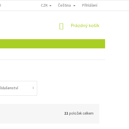
CZK
Čeština
ONTAKTY
Přihlášení
NÁKUPNÍ
Prázdný košík
KOŠÍK
íslušenství
21
položek celkem