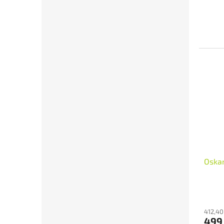
Oskar
412,40
499