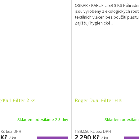
OSKAR / KARL FILTER 8 KS Náhradní 
jsou vyrobeny z ekologických rost
textilních vláken bez použití plastu
Zajišťují hygienické...
/Karl Filter 2 ks
Roger Dual Filter H14
Skladem odesíláme 2-3 dny
Skladem odesílám
 Kč bez DPH
1 892,56 Kč bez DPH
 Kč
2 290 Kč
/ ks
/ ks