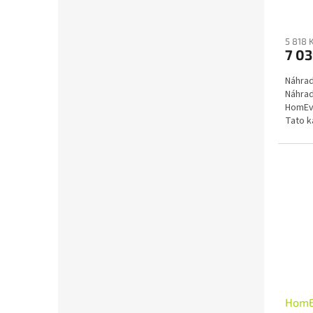
zvlhč
5 818 
7 03
Náhrad
Náhrad
HomEva
Tato k
filtru...
HomEv