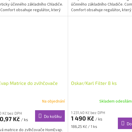
ticky účinného základního Chladiče.
účinného základního Chladiče. Com
Comfort obsahuje regulátor, který
Comfort obsahuje regulátor, který
icky řídí...
automaticky řídí vlhkost...
vap Matrice do zvlhčovače
Oskar/Karl Filter 8 ks
Na objednání
Skladem odesílám
1 231,40 Kč bez DPH
50 Kč bez DPH
Do košíku
1 490 Kč
60,97 Kč
/ ks
/ ks
Do
Měrná
186,25 Kč / 1 ks
vá matrice do zvlhčovače HomEvap.
cena: