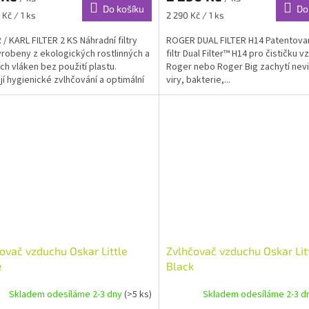
Do košíku
Do
Měrná
 Kč / 1 ks
2 290 Kč / 1 ks
cena:
/ KARL FILTER 2 KS Náhradní filtry
ROGER DUAL FILTER H14 Patentovan
yrobeny z ekologických rostlinných a
filtr Dual Filter™ H14 pro čističku 
ích vláken bez použití plastu.
Roger nebo Roger Big zachytí nevi
ují hygienické zvlhčování a optimální
viry, bakterie,...
.
ovač vzduchu Oskar Little
Zvlhčovač vzduchu Oskar Lit
e
Black
Skladem odesíláme 2-3 dny
(>5 ks)
Skladem odesíláme 2-3 d