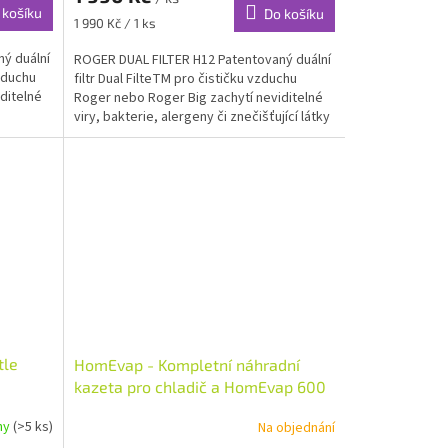
 košíku
Do košíku
Měrná
1 990 Kč / 1 ks
cena:
ý duální
ROGER DUAL FILTER H12 Patentovaný duální
vzduchu
filtr Dual FilteTM pro čističku vzduchu
ditelné
Roger nebo Roger Big zachytí neviditelné
viry, bakterie, alergeny či znečišťující látky
ve...
tle
HomEvap - Kompletní náhradní
kazeta pro chladič a HomEvap 600
ny
(>5 ks)
Na objednání