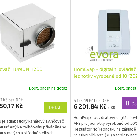
čovač HUMON H200
HomEvap - digitální ovladač
jednotky vyrobené od 10/20
Dostupnost na dotaz
Dostupnost
,71 Kč bez DPH
5 125,49 Kč bez DPH
Do
50,17 Kč
6 201,84 Kč
/ ks
DETAIL
HomEvap - bezdrátový digitální ov
je adiabatický kanálový zvlhčovač
AF3 pro jednotky vyrobené od 10/
u určený ke zvlhčování přiváděného
Regulátor řídí jednotku na základ
u v malých a středně velkých
relativní vlhkosti (RH) a teploty n