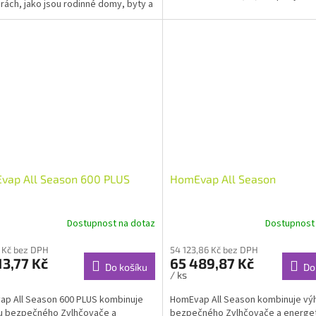
rách, jako jsou rodinné domy, byty a
v místnosti....
áře.
vap All Season 600 PLUS
HomEvap All Season
Dostupnost na dotaz
Dostupnost
 Kč bez DPH
54 123,86 Kč bez DPH
13,77 Kč
65 489,87 Kč
Do košíku
Do
/ ks
p All Season 600 PLUS kombinuje
HomEvap All Season kombinuje vý
u bezpečného Zvlhčovače a
bezpečného Zvlhčovače a energe