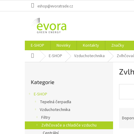
Přejít
eshop@evoratrade.cz
na
obsah
E-SHOP
Novinky
Kontakty
Značky
Domů
E-SHOP
Vzduchotechnika
Zvlhčovač
P
Zvl
o
Přeskočit
s
Kategorie
kategorie
t
r
E-SHOP
a
Tepelná čerpadla
n
Vzduchotechnika
Ř
n
a
í
Filtry
Dopor
z
p
Zvlhčovače a chladiče vzduchu
e
a
Centrální