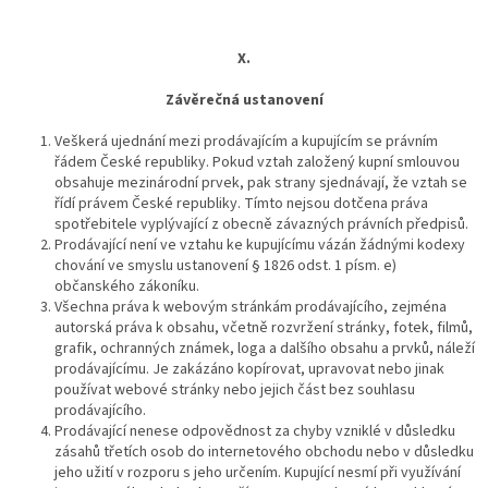
X.
Závěrečná ustanovení
Veškerá ujednání mezi prodávajícím a kupujícím se právním
řádem České republiky. Pokud vztah založený kupní smlouvou
obsahuje mezinárodní prvek, pak strany sjednávají, že vztah se
řídí právem České republiky. Tímto nejsou dotčena práva
spotřebitele vyplývající z obecně závazných právních předpisů.
Prodávající není ve vztahu ke kupujícímu vázán žádnými kodexy
chování ve smyslu ustanovení § 1826 odst. 1 písm. e)
občanského zákoníku.
Všechna práva k webovým stránkám prodávajícího, zejména
autorská práva k obsahu, včetně rozvržení stránky, fotek, filmů,
grafik, ochranných známek, loga a dalšího obsahu a prvků, náleží
prodávajícímu. Je zakázáno kopírovat, upravovat nebo jinak
používat webové stránky nebo jejich část bez souhlasu
prodávajícího.
Prodávající nenese odpovědnost za chyby vzniklé v důsledku
zásahů třetích osob do internetového obchodu nebo v důsledku
jeho užití v rozporu s jeho určením. Kupující nesmí při využívání