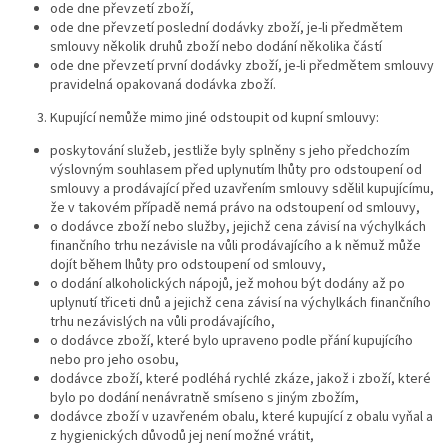
ode dne převzetí zboží,
ode dne převzetí poslední dodávky zboží, je-li předmětem
smlouvy několik druhů zboží nebo dodání několika částí
ode dne převzetí první dodávky zboží, je-li předmětem smlouvy
pravidelná opakovaná dodávka zboží.
Kupující nemůže mimo jiné odstoupit od kupní smlouvy:
poskytování služeb, jestliže byly splněny s jeho předchozím
výslovným souhlasem před uplynutím lhůty pro odstoupení od
smlouvy a prodávající před uzavřením smlouvy sdělil kupujícímu,
že v takovém případě nemá právo na odstoupení od smlouvy,
o dodávce zboží nebo služby, jejichž cena závisí na výchylkách
finančního trhu nezávisle na vůli prodávajícího a k němuž může
dojít během lhůty pro odstoupení od smlouvy,
o dodání alkoholických nápojů, jež mohou být dodány až po
uplynutí třiceti dnů a jejichž cena závisí na výchylkách finančního
trhu nezávislých na vůli prodávajícího,
o dodávce zboží, které bylo upraveno podle přání kupujícího
nebo pro jeho osobu,
dodávce zboží, které podléhá rychlé zkáze, jakož i zboží, které
bylo po dodání nenávratně smíseno s jiným zbožím,
dodávce zboží v uzavřeném obalu, které kupující z obalu vyňal a
z hygienických důvodů jej není možné vrátit,