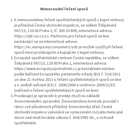
Mimosoudní řešení sporů
K mimosoudnímu řešení spotřebitelských sporů z kupní smlouvy
je příslušná Česká obchodní inspekce, se sídlem Štěpánská
567/15, 120 00 Praha 2, IČ: 000 20 869, internetová adresa:
https://adr.coi.cz/cs. Platformu pro řešení sporů on-line
nacházející se na internetové adrese
https://ec.europa.eu/consumers/odr je možné využít při řešení
sporů mezi prodávajícím a kupujícím z kupní smlouvy.
Evropské spotřebitelské centrum Česká republika, se sídlem
Štěpánská 567/15, 120 00 Praha 2, internetová adresa:
https://www.evropskyspotrebitel.cz je kontaktním místem
podle Nařízení Evropského parlamentu a Rady (EU) č. 524/2013
ze dne 21. května 2013 o řešení spotřebitelských sporů on-line
a o změně nařízení (ES) č. 2006/2004 a směrnice 2009/22/ES
(nařízení o řešení spotřebitelských sporů on-line).
Prodávající je oprávněn k prodeji zboží na základě
živnostenského oprávnění. Živnostenskou kontrolu provádí v
rámci své působnosti příslušný živnostenský úřad. Česká
obchodní inspekce vykonává ve vymezeném rozsahu mimo jiné
dozor nad dodržováním zákona č. 634/1992 Sb., o ochraně
spotřebitele.