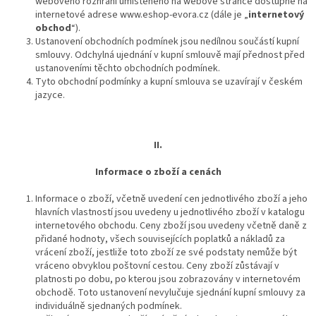
webového rozhraní umístěného na webové stránce dostupné na
internetové adrese www.eshop-evora.cz (dále je „
internetový
obchod
“).
Ustanovení obchodních podmínek jsou nedílnou součástí kupní
smlouvy. Odchylná ujednání v kupní smlouvě mají přednost před
ustanoveními těchto obchodních podmínek.
Tyto obchodní podmínky a kupní smlouva se uzavírají v českém
jazyce.
II.
Informace o zboží a cenách
Informace o zboží, včetně uvedení cen jednotlivého zboží a jeho
hlavních vlastností jsou uvedeny u jednotlivého zboží v katalogu
internetového obchodu. Ceny zboží jsou uvedeny včetně daně z
přidané hodnoty, všech souvisejících poplatků a nákladů za
vrácení zboží, jestliže toto zboží ze své podstaty nemůže být
vráceno obvyklou poštovní cestou. Ceny zboží zůstávají v
platnosti po dobu, po kterou jsou zobrazovány v internetovém
obchodě. Toto ustanovení nevylučuje sjednání kupní smlouvy za
individuálně sjednaných podmínek.