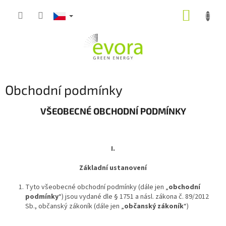
Přejít
NÁKUP
na
obsah
KOŠÍK
Obchodní podmínky
VŠEOBECNÉ OBCHODNÍ PODMÍNKY
I.
Základní ustanovení
Tyto všeobecné obchodní podmínky (dále jen „
obchodní
podmínky
“) jsou vydané dle § 1751 a násl. zákona č. 89/2012
Sb., občanský zákoník (dále jen „
občanský zákoník
“)