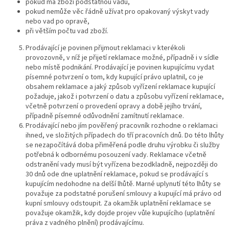
pokud má zboží podstatnou vadu,
pokud nemůže věc řádně užívat pro opakovaný výskyt vady
nebo vad po opravě,
při větším počtu vad zboží.
Prodávající je povinen přijmout reklamaci v kterékoli
provozovně, v níž je přijetí reklamace možné, případně i v sídle
nebo místě podnikání. Prodávající je povinen kupujícímu vydat
písemné potvrzení o tom, kdy kupující právo uplatnil, co je
obsahem reklamace a jaký způsob vyřízení reklamace kupující
požaduje, jakož i potvrzení o datu a způsobu vyřízení reklamace,
včetně potvrzení o provedení opravy a době jejího trvání,
případně písemné odůvodnění zamítnutí reklamace.
Prodávající nebo jím pověřený pracovník rozhodne o reklamaci
ihned, ve složitých případech do tří pracovních dnů. Do této lhůty
se nezapočítává doba přiměřená podle druhu výrobku či služby
potřebná k odbornému posouzení vady. Reklamace včetně
odstranění vady musí být vyřízena bezodkladně, nejpozději do
30 dnů ode dne uplatnění reklamace, pokud se prodávající s
kupujícím nedohodne na delší lhůtě. Marné uplynutí této lhůty se
považuje za podstatné porušení smlouvy a kupující má právo od
kupní smlouvy odstoupit. Za okamžik uplatnění reklamace se
považuje okamžik, kdy dojde projev vůle kupujícího (uplatnění
práva z vadného plnění) prodávajícímu.