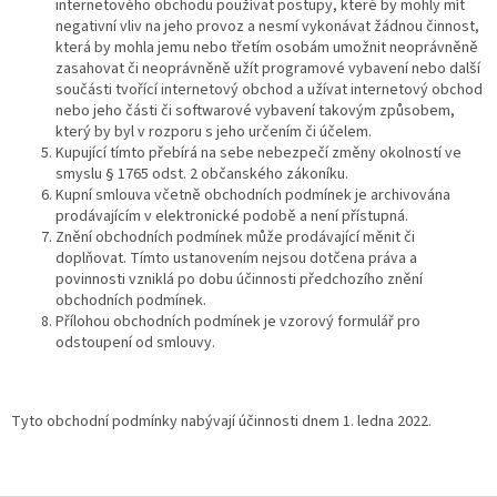
internetového obchodu používat postupy, které by mohly mít
negativní vliv na jeho provoz a nesmí vykonávat žádnou činnost,
která by mohla jemu nebo třetím osobám umožnit neoprávněně
zasahovat či neoprávněně užít programové vybavení nebo další
součásti tvořící internetový obchod a užívat internetový obchod
nebo jeho části či softwarové vybavení takovým způsobem,
který by byl v rozporu s jeho určením či účelem.
Kupující tímto přebírá na sebe nebezpečí změny okolností ve
smyslu § 1765 odst. 2 občanského zákoníku.
Kupní smlouva včetně obchodních podmínek je archivována
prodávajícím v elektronické podobě a není přístupná.
Znění obchodních podmínek může prodávající měnit či
doplňovat. Tímto ustanovením nejsou dotčena práva a
povinnosti vzniklá po dobu účinnosti předchozího znění
obchodních podmínek.
Přílohou obchodních podmínek je vzorový formulář pro
odstoupení od smlouvy.
Tyto obchodní podmínky nabývají účinnosti dnem 1. ledna 2022.