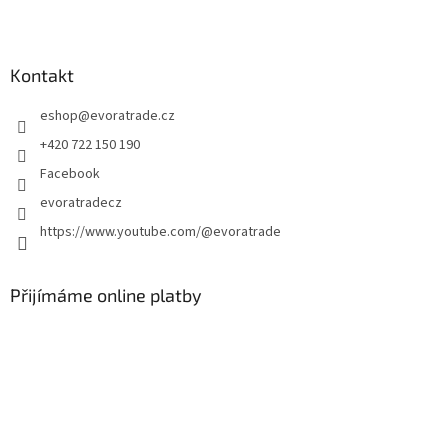
Z
á
p
a
Kontakt
t
eshop
@
evoratrade.cz
í
+420 722 150 190
Facebook
evoratradecz
https://www.youtube.com/@evoratrade
Přijímáme online platby