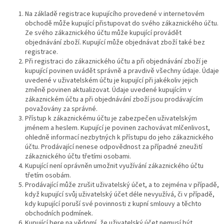
Na základě registrace kupujícího provedené v internetovém
obchodě může kupující přistupovat do svého zákaznického účtu.
Ze svého zákaznického účtu může kupující provádět
objednávání zboží. Kupující může objednávat zboží také bez
registrace.
Při registraci do zákaznického účtu a při objednávání zboží je
kupující povinen uvádět správně a pravdivě všechny údaje. Údaje
uvedené v uživatelském účtu je kupující při jakékoliv jejich
změně povinen aktualizovat. Údaje uvedené kupujícím v
zákaznickém účtu a při objednávání zboží jsou prodávajícím
považovány za správné.
Přístup k zákaznickému účtu je zabezpečen uživatelským
jménem a heslem. Kupující je povinen zachovávat mlčenlivost,
ohledně informací nezbytných k přístupu do jeho zákaznického
účtu. Prodávající nenese odpovědnost za případné zneužití
zákaznického účtu třetími osobami.
Kupující není oprávněn umožnit využívání zákaznického účtu
třetím osobám.
Prodávající může zrušit uživatelský účet, a to zejména v případě,
když kupující svůj uživatelský účet déle nevyužívá, či v případě,
kdy kupující poruší své povinnosti z kupní smlouvy a těchto
obchodních podmínek.
Kupující bere na vědomí, že uživatelský účet nemusí být