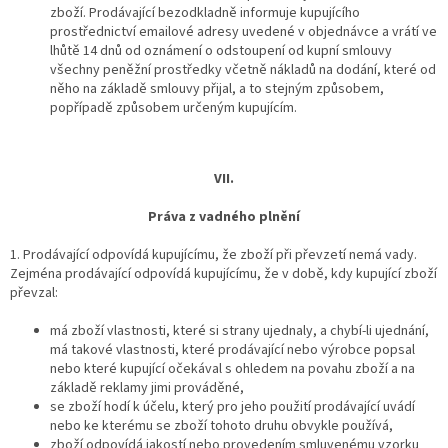
zboží. Prodávající bezodkladně informuje kupujícího
prostřednictví emailové adresy uvedené v objednávce a vrátí ve
lhůtě 14 dnů od oznámení o odstoupení od kupní smlouvy
všechny peněžní prostředky včetně nákladů na dodání, které od
něho na základě smlouvy přijal, a to stejným způsobem,
popřípadě způsobem určeným kupujícím.
VII.
Práva z vadného plnění
1.
Prodávající odpovídá kupujícímu, že zboží při převzetí nemá vady.
Zejména prodávající odpovídá kupujícímu, že v době, kdy kupující zboží
převzal:
má zboží vlastnosti, které si strany ujednaly, a chybí-li ujednání,
má takové vlastnosti, které prodávající nebo výrobce popsal
nebo které kupující očekával s ohledem na povahu zboží a na
základě reklamy jimi prováděné,
se zboží hodí k účelu, který pro jeho použití prodávající uvádí
nebo ke kterému se zboží tohoto druhu obvykle používá,
zboží odpovídá jakostí nebo provedením smluvenému vzorku