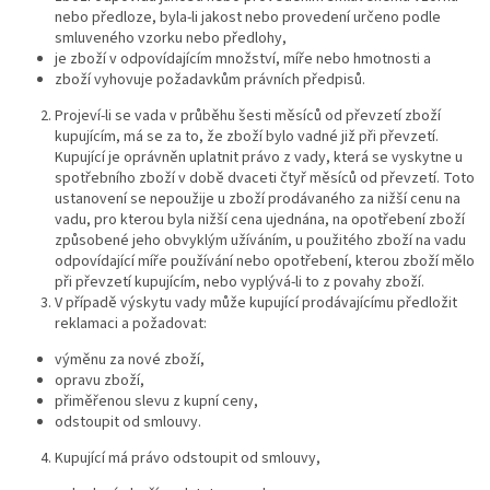
nebo předloze, byla-li jakost nebo provedení určeno podle
smluveného vzorku nebo předlohy,
je zboží v odpovídajícím množství, míře nebo hmotnosti a
zboží vyhovuje požadavkům právních předpisů.
Projeví-li se vada v průběhu šesti měsíců od převzetí zboží
kupujícím, má se za to, že zboží bylo vadné již při převzetí.
Kupující je oprávněn uplatnit právo z vady, která se vyskytne u
spotřebního zboží v době dvaceti čtyř měsíců od převzetí. Toto
ustanovení se nepoužije u zboží prodávaného za nižší cenu na
vadu, pro kterou byla nižší cena ujednána, na opotřebení zboží
způsobené jeho obvyklým užíváním, u použitého zboží na vadu
odpovídající míře používání nebo opotřebení, kterou zboží mělo
při převzetí kupujícím, nebo vyplývá-li to z povahy zboží.
V případě výskytu vady může kupující prodávajícímu předložit
reklamaci a požadovat:
výměnu za nové zboží,
opravu zboží,
přiměřenou slevu z kupní ceny,
odstoupit od smlouvy.
Kupující má právo odstoupit od smlouvy,