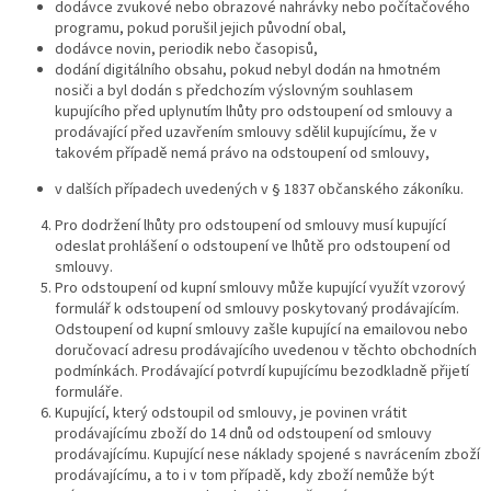
dodávce zvukové nebo obrazové nahrávky nebo počítačového
programu, pokud porušil jejich původní obal,
dodávce novin, periodik nebo časopisů,
dodání digitálního obsahu, pokud nebyl dodán na hmotném
nosiči a byl dodán s předchozím výslovným souhlasem
kupujícího před uplynutím lhůty pro odstoupení od smlouvy a
prodávající před uzavřením smlouvy sdělil kupujícímu, že v
takovém případě nemá právo na odstoupení od smlouvy,
v dalších případech uvedených v § 1837 občanského zákoníku.
Pro dodržení lhůty pro odstoupení od smlouvy musí kupující
odeslat prohlášení o odstoupení ve lhůtě pro odstoupení od
smlouvy.
Pro odstoupení od kupní smlouvy může kupující využít vzorový
formulář k odstoupení od smlouvy poskytovaný prodávajícím.
Odstoupení od kupní smlouvy zašle kupující na emailovou nebo
doručovací adresu prodávajícího uvedenou v těchto obchodních
podmínkách. Prodávající potvrdí kupujícímu bezodkladně přijetí
formuláře.
Kupující, který odstoupil od smlouvy, je povinen vrátit
prodávajícímu zboží do 14 dnů od odstoupení od smlouvy
prodávajícímu. Kupující nese náklady spojené s navrácením zboží
prodávajícímu, a to i v tom případě, kdy zboží nemůže být