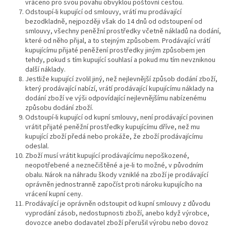
vráceno pro svou povahu obvyklou poštovní cestou.
Odstoupí-li kupující od smlouvy, vrátí mu prodávající
bezodkladně, nejpozději však do 14 dnů od odstoupení od
smlouvy, všechny peněžní prostředky včetně nákladů na dodání,
které od něho přijal, a to stejným způsobem. Prodávající vrátí
kupujícímu přijaté peněžení prostředky jiným způsobem jen
tehdy, pokud s tím kupující souhlasí a pokud mu tím nevzniknou
další náklady.
Jestliže kupující zvolil jiný, než nejlevnější způsob dodání zboží,
který prodávající nabízí, vrátí prodávající kupujícímu náklady na
dodání zboží ve výši odpovídající nejlevnějšímu nabízenému
způsobu dodání zboží.
Odstoupí-li kupující od kupní smlouvy, není prodávající povinen
vrátit přijaté peněžní prostředky kupujícímu dříve, než mu
kupující zboží předá nebo prokáže, že zboží prodávajícímu
odeslal.
Zboží musí vrátit kupující prodávajícímu nepoškozené,
neopotřebené a neznečištěné a je-li to možné, v původním
obalu. Nárok na náhradu škody vzniklé na zboží je prodávající
oprávněn jednostranně započíst proti nároku kupujícího na
vrácení kupní ceny.
Prodávající je oprávněn odstoupit od kupní smlouvy z důvodu
vyprodání zásob, nedostupnosti zboží, anebo když výrobce,
dovozce anebo dodavatel zboží přerušil výrobu nebo dovoz