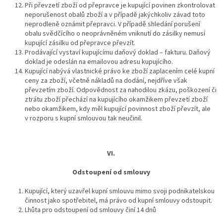
Při převzetí zboží od přepravce je kupující povinen zkontrolovat
neporušenost obalů zboží a v případě jakýchkoliv závad toto
neprodleně oznámit přepravci. V případě shledání porušení
obalu svědčícího o neoprávněném vniknutí do zásilky nemusí
kupující zásilku od přepravce převzít.
Prodávající vystaví kupujícímu daňový doklad – fakturu. Daňový
doklad je odeslán na emailovou adresu kupujícího.
Kupující nabývá vlastnické právo ke zboží zaplacením celé kupní
ceny za zboží, včetně nákladů na dodání, nejdříve však
převzetím zboží. Odpovědnost za nahodilou zkázu, poškození či
ztrátu zboží přechází na kupujícího okamžikem převzetí zboží
nebo okamžikem, kdy měl kupující povinnost zboží převzít, ale
v rozporu s kupní smlouvou tak neučinil.
VI.
Odstoupení od smlouvy
Kupující, který uzavřel kupní smlouvu mimo svoji podnikatelskou
činnost jako spotřebitel, má právo od kupní smlouvy odstoupit.
Lhůta pro odstoupení od smlouvy činí 14 dnů