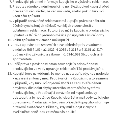
Prodávající písemně informuje kupujícího o výsledku reklamace.
Právo z vadného plnění kupujícímu nenáleží, pokud kupující před
převzetím věci věděl, že věc má vadu, anebo pokud kupující
vadu sám způsobil.
V případě oprávněné reklamace má kupující právo na náhradu
účelně vynaložených nákladů vzniklých v souvislosti s
uplatněním reklamace. Toto právo může kupující u prodávajícího
uplatnit ve lhůtě do jednoho měsíce po uplynutí záruční doby.
Volbu způsobu reklamace má kupující.
Práva a povinnosti smluvních stran ohledně práv z vadného
plnění se řídí § 1914 až 1925, § 2099 až 2117 a § 2161 až 2174
občanského zákoníku a zákonem č. 634/1992 Sb., o ochraně
spotřebitele.
Další práva a povinnosti stran související s odpovědností
prodávajícího za vady upravuje reklamační řád prodávajícího.
Kupující bere na vědomí, že mohou nastat případy, kdy nedojde
k uzavření smlouvy mezi Prodávajícím a Kupujícím, a to zejména
v případě, kdy Kupující objedná zboží za cenu zveřejněnou
omylem v důsledku chyby interního informačního systému
Prodávajícího, je Prodávající oprávněn od kupní smlouvy
odstoupit, a to i poté, co Kupující obdržel e-mail potvrzující jeho
objednávku. Prodávající v takovém případě Kupujícího informuje
o takové skutečnosti. Příklady, kdy může dojít k chybně
zveřejněné ceně jsou zejména následující: