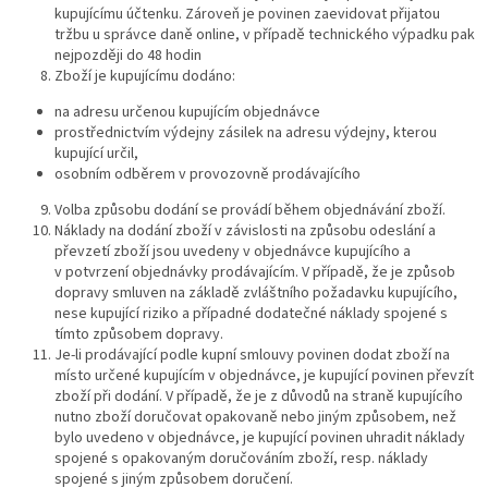
kupujícímu účtenku. Zároveň je povinen zaevidovat přijatou
tržbu u správce daně online, v případě technického výpadku pak
nejpozději do 48 hodin
Zboží je kupujícímu dodáno:
na adresu určenou kupujícím objednávce
prostřednictvím výdejny zásilek na adresu výdejny, kterou
kupující určil,
osobním odběrem v provozovně prodávajícího
Volba způsobu dodání se provádí během objednávání zboží.
Náklady na dodání zboží v závislosti na způsobu odeslání a
převzetí zboží jsou uvedeny v objednávce kupujícího a
v potvrzení objednávky prodávajícím. V případě, že je způsob
dopravy smluven na základě zvláštního požadavku kupujícího,
nese kupující riziko a případné dodatečné náklady spojené s
tímto způsobem dopravy.
Je-li prodávající podle kupní smlouvy povinen dodat zboží na
místo určené kupujícím v objednávce, je kupující povinen převzít
zboží při dodání. V případě, že je z důvodů na straně kupujícího
nutno zboží doručovat opakovaně nebo jiným způsobem, než
bylo uvedeno v objednávce, je kupující povinen uhradit náklady
spojené s opakovaným doručováním zboží, resp. náklady
spojené s jiným způsobem doručení.