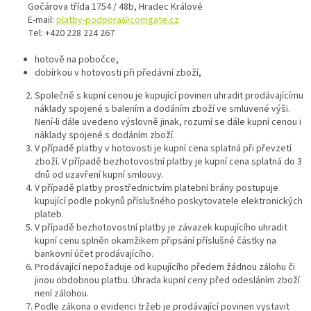
Gočárova třída 1754 / 48b, Hradec Králové
E-mail:
platby-podpora@comgate.cz
Tel: +420 228 224 267
hotově na pobočce,
dobírkou v hotovosti při předávní zboží,
Společně s kupní cenou je kupující povinen uhradit prodávajícímu
náklady spojené s balením a dodáním zboží ve smluvené výši.
Není-li dále uvedeno výslovně jinak, rozumí se dále kupní cenou i
náklady spojené s dodáním zboží.
V případě platby v hotovosti je kupní cena splatná při převzetí
zboží. V případě bezhotovostní platby je kupní cena splatná do 3
dnů od uzavření kupní smlouvy.
V případě platby prostřednictvím platební brány postupuje
kupující podle pokynů příslušného poskytovatele elektronických
plateb.
V případě bezhotovostní platby je závazek kupujícího uhradit
kupní cenu splněn okamžikem připsání příslušné částky na
bankovní účet prodávajícího.
Prodávající nepožaduje od kupujícího předem žádnou zálohu či
jinou obdobnou platbu. Úhrada kupní ceny před odesláním zboží
není zálohou.
Podle zákona o evidenci tržeb je prodávající povinen vystavit