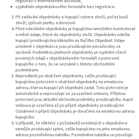
registraci v internetovém obchodě,
vyplněním objednávkového formuláře bez registrace.
Při zadávání objednávky si kupující vybere zboží, počet kusů
zboží, způsob platby a doručení.
Před odesláním objednávky je kupujícímu umožněno kontrolovat
a měnit údaje, které do objednávky vložil. Objednávku odešle
kupující prodávajícímu kliknutím na tlačítko Objednat. Údaje
uvedené v objednávce jsou prodávajícím považovány za
správné. Podmínkou platnosti objednávky je vyplnění všech
povinných údajů v objednávkovém formuláři a potvrzení
kupujícího o tom, že se seznámil s těmito obchodními
podmínkami.
Neprodleně po obdržení objednávky zašle prodávající
kupujícímu potvrzení o obdržení objednávky na emailovou
adresu, kterou kupující při objednání zadal. Toto potvrzení je
automatické a nepovažuje se za uzavření smlouvy. Přílohou
potvrzení jsou aktuální obchodní podmínky prodávajícího. Kupní
smlouva je uzavřena až po přijetí objednávky prodávajícím.
Oznámení o přijetí objednávky je doručeno na emailovou adresu
kupujícího.
V případě, že některý z požadavků uvedených v objednávce
nemůže prodávající splnit, zašle kupujícímu na jeho emailovou
adresu pozměněnou nabídku. Pozměněná nabídka se považuje