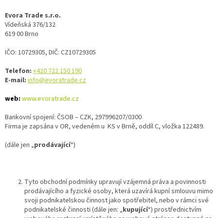
Evora Trade s.r.o.
Vídeňská 376/132
619 00 Brno
IČO: 10729305, DIČ: CZ10729305
Telefon:
+420 722 150 190
E-mail:
info@evoratrade.cz
web:
www.evoratrade.cz
Bankovní spojení: ČSOB – CZK, 297996207/0300
Firma je zapsána v OR, vedeném u KS v Brně, oddíl C, vložka 122489.
(dále jen „
prodávající
“)
Tyto obchodní podmínky upravují vzájemná práva a povinnosti
prodávajícího a fyzické osoby, která uzavírá kupní smlouvu mimo
svoji podnikatelskou činnost jako spotřebitel, nebo v rámci své
podnikatelské činnosti (dále jen: „
kupující
“) prostřednictvím