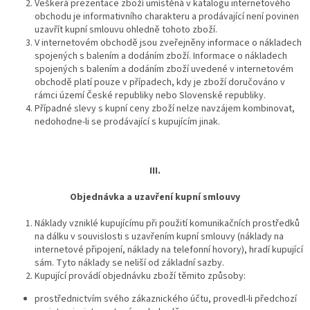
Veškerá prezentace zboží umístěná v katalogu internetového
obchodu je informativního charakteru a prodávající není povinen
uzavřít kupní smlouvu ohledně tohoto zboží.
V internetovém obchodě jsou zveřejněny informace o nákladech
spojených s balením a dodáním zboží. Informace o nákladech
spojených s balením a dodáním zboží uvedené v internetovém
obchodě platí pouze v případech, kdy je zboží doručováno v
rámci území České republiky nebo Slovenské republiky.
Případné slevy s kupní ceny zboží nelze navzájem kombinovat,
nedohodne-li se prodávající s kupujícím jinak.
III.
Objednávka a uzavření kupní smlouvy
Náklady vzniklé kupujícímu při použití komunikačních prostředků
na dálku v souvislosti s uzavřením kupní smlouvy (náklady na
internetové připojení, náklady na telefonní hovory), hradí kupující
sám. Tyto náklady se neliší od základní sazby.
Kupující provádí objednávku zboží těmito způsoby:
prostřednictvím svého zákaznického účtu, provedl-li předchozí