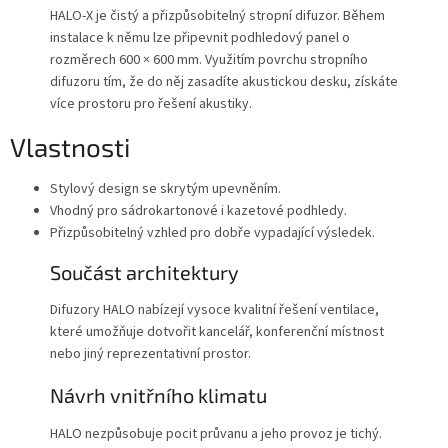
HALO-X je čistý a přizpůsobitelný stropní difuzor. Během
instalace k němu lze připevnit podhledový panel o
rozměrech 600 × 600 mm. Využitím povrchu stropního
difuzoru tím, že do něj zasadíte akustickou desku, získáte
více prostoru pro řešení akustiky.
Vlastnosti
Stylový design se skrytým upevněním.
Vhodný pro sádrokartonové i kazetové podhledy.
Přizpůsobitelný vzhled pro dobře vypadající výsledek.
Součást architektury
Difuzory HALO nabízejí vysoce kvalitní řešení ventilace,
které umožňuje dotvořit kancelář, konferenční místnost
nebo jiný reprezentativní prostor.
Návrh vnitřního klimatu
HALO nezpůsobuje pocit průvanu a jeho provoz je tichý.