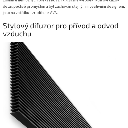
zdánlivě nemožných překážek vznikl úžasný výrobek, kde byl každý
detail pečlivě promyšlen a byl zachován stejným inovativním designem,
jako na začátku - zrodila se VIVA.
Stylový difuzor pro přívod a odvod
vzduchu