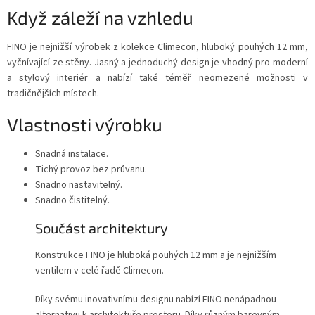
Když záleží na vzhledu
FINO je nejnižší výrobek z kolekce Climecon, hluboký pouhých 12 mm,
vyčnívající ze stěny. Jasný a jednoduchý design je vhodný pro moderní
a stylový interiér a nabízí také téměř neomezené možnosti v
tradičnějších místech.
Vlastnosti výrobku
Snadná instalace.
Tichý provoz bez průvanu.
Snadno nastavitelný.
Snadno čistitelný.
Součást architektury
Konstrukce FINO je hluboká pouhých 12 mm a je nejnižším
ventilem v celé řadě Climecon.
Díky svému inovativnímu designu nabízí FINO nenápadnou
alternativu k architektuře prostoru. Díky různým barevným