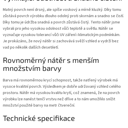
Matný povrch není drsný, ale spíše voskový a mírně kluzký. Díky tomu
zůstává povrch výrobku dlouho odolný proti skvrnám a snadno se čistí.
Díky tomu je údržba snadná a povrch zůstává čistý. Tento nátěr jsme
vybrali pro jeho vysokou odolnost vůči teplotě a světlu. Nátěr se
vyznačuje vysokou tolerancí vůči UV záření i klimatickým podmínkám.
Je prokázáno, že nový nátěr si zachovává svěží vzhled a vydrží bez
vad po několik dalších desetiletí.
Rovnoměrný nátěr s menším
množstvím barvy
Barva má rovnoměrnou krycí schopnost, takže natřený výrobek má
vysoce kvalitní povrch. Výsledkem je dobře udržovaný vzhled celého
prostoru. Nátěr má vysokou kvalitu krytí, což znamená, že na povrch
výrobku lze nanést tenčí vrstvu než dříve a to nám umožňilo snížit
množství použité barvy na metr čtvereční.
Technické specifikace