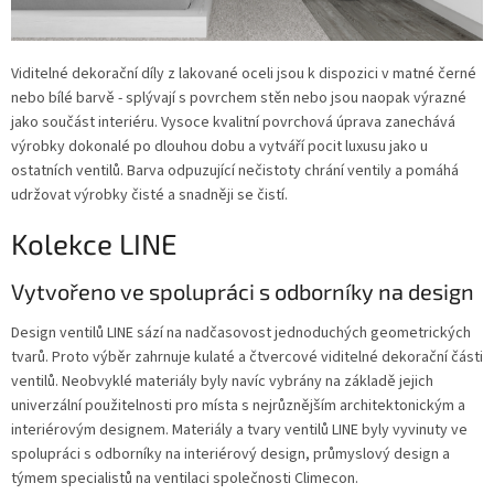
Viditelné dekorační díly z lakované oceli jsou k dispozici v matné černé
nebo bílé barvě - splývají s povrchem stěn nebo jsou naopak výrazné
jako součást interiéru. Vysoce kvalitní povrchová úprava zanechává
výrobky dokonalé po dlouhou dobu a vytváří pocit luxusu jako u
ostatních ventilů. Barva odpuzující nečistoty chrání ventily a pomáhá
udržovat výrobky čisté a snadněji se čistí.
Kolekce LINE
Vytvořeno ve spolupráci s odborníky na design
Design ventilů LINE sází na nadčasovost jednoduchých geometrických
tvarů. Proto výběr zahrnuje kulaté a čtvercové viditelné dekorační části
ventilů. Neobvyklé materiály byly navíc vybrány na základě jejich
univerzální použitelnosti pro místa s nejrůznějším architektonickým a
interiérovým designem. Materiály a tvary ventilů LINE byly vyvinuty ve
spolupráci s odborníky na interiérový design, průmyslový design a
týmem specialistů na ventilaci společnosti Climecon.