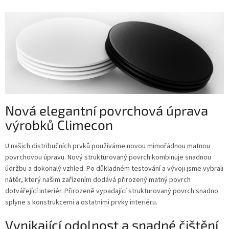
Nová elegantní povrchová úprava
výrobků Climecon
U našich distribučních prvků používáme novou mimořádnou matnou
povrchovou úpravu. Nový strukturovaný povrch kombinuje snadnou
údržbu a dokonalý vzhled. Po důkladném testování a vývoji jsme vybrali
nátěr, který našim zařízením dodává přirozený matný povrch
dotvářející interiér. Přirozeně vypadající strukturovaný povrch snadno
splyne s konstrukcemi a ostatními prvky interiéru.
Vynikající odolnost a snadné čištění