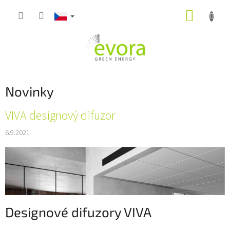
Přejít
NÁKUP
na
obsah
KOŠÍK
Novinky
V
VIVA designový difuzor
ý
6.9.2021
p
i
s
č
l
á
n
Designové difuzory VIVA
k
ů