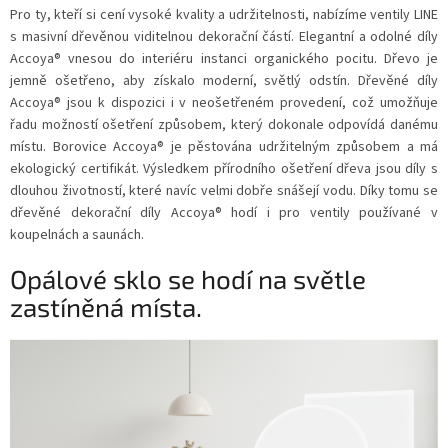
Pro ty, kteří si cení vysoké kvality a udržitelnosti, nabízíme ventily LINE
s masivní dřevěnou viditelnou dekorační částí. Elegantní a odolné díly
Accoya® vnesou do interiéru instanci organického pocitu. Dřevo je
jemně ošetřeno, aby získalo moderní, světlý odstín. Dřevěné díly
Accoya® jsou k dispozici i v neošetřeném provedení, což umožňuje
řadu možností ošetření způsobem, který dokonale odpovídá danému
místu. Borovice Accoya® je pěstována udržitelným způsobem a má
ekologický certifikát. Výsledkem přírodního ošetření dřeva jsou díly s
dlouhou životností, které navíc velmi dobře snášejí vodu. Díky tomu se
dřevěné dekorační díly Accoya® hodí i pro ventily používané v
koupelnách a saunách.
Opálové sklo se hodí na světle
zastíněná místa.