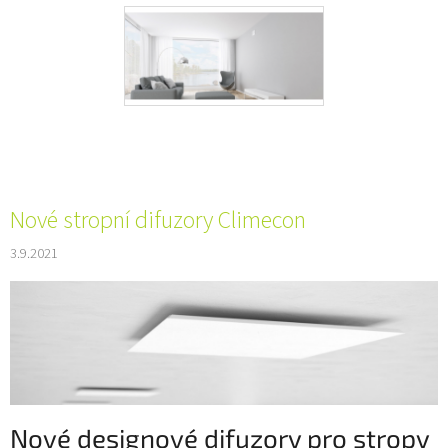
Nové stropní difuzory Climecon
3.9.2021
Nové designové difuzory pro stropy