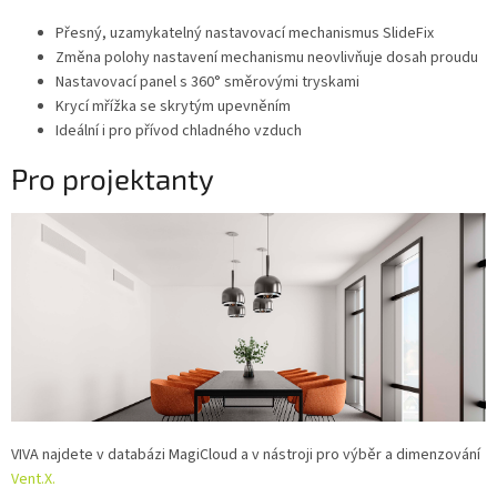
Přesný, uzamykatelný nastavovací mechanismus SlideFix
Změna polohy nastavení mechanismu neovlivňuje dosah proudu
Nastavovací panel s 360° směrovými tryskami
Krycí mřížka se skrytým upevněním
Ideální i pro přívod chladného vzduch
Pro projektanty
VIVA najdete v databázi MagiCloud a v nástroji pro výběr a dimenzování
Vent.X.