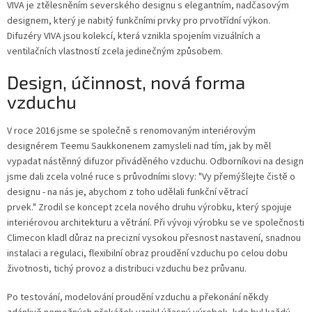
VIVA je ztělesněním severského designu s elegantním, nadčasovým
designem, který je nabitý funkčními prvky pro prvotřídní výkon.
Difuzéry VIVA jsou kolekcí, která vznikla spojením vizuálních a
ventilačních vlastností zcela jedinečným způsobem.
Design, účinnost, nová forma
vzduchu
V roce 2016 jsme se společně s renomovaným interiérovým
designérem Teemu Saukkonenem zamysleli nad tím, jak by měl
vypadat nástěnný difuzor přiváděného vzduchu. Odborníkovi na design
jsme dali zcela volné ruce s průvodními slovy: "Vy přemýšlejte čistě o
designu - na nás je, abychom z toho udělali funkční větrací
prvek." Zrodil se koncept zcela nového druhu výrobku, který spojuje
interiérovou architekturu a větrání. Při vývoji výrobku se ve společnosti
Climecon kladl důraz na precizní vysokou přesnost nastavení, snadnou
instalaci a regulaci, flexibilní obraz proudění vzduchu po celou dobu
životnosti, tichý provoz a distribuci vzduchu bez průvanu.
Po testování, modelování proudění vzduchu a překonání někdy