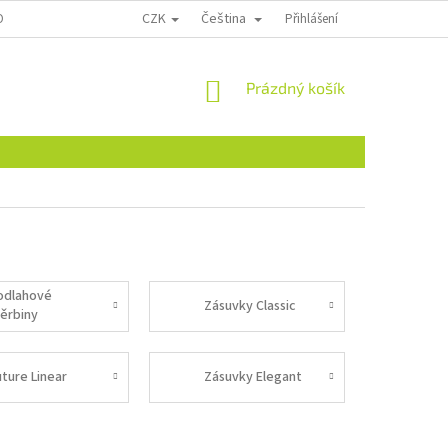
CZK
Čeština
ONTAKTY
Přihlášení
NÁKUPNÍ
Prázdný košík
KOŠÍK
odlahové
Zásuvky Classic
těrbiny
Vacpan)
uture Linear
Zásuvky Elegant