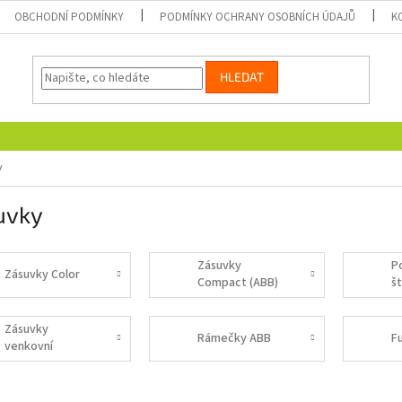
OBCHODNÍ PODMÍNKY
PODMÍNKY OCHRANY OSOBNÍCH ÚDAJŮ
K
HLEDAT
y
uvky
Zásuvky
P
Zásuvky Color
Compact (ABB)
š
(
Zásuvky
Rámečky ABB
F
venkovní