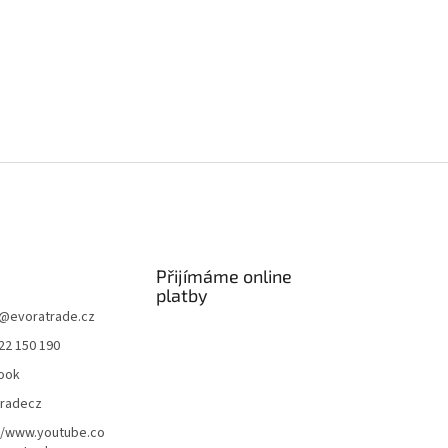
Přijímáme online
platby
@
evoratrade.cz
22 150 190
ook
tradecz
//www.youtube.co