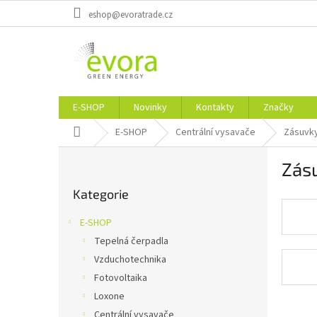
Přejít
eshop@evoratrade.cz
na
obsah
E-SHOP
Novinky
Kontakty
Značky
Domů
E-SHOP
Centrální vysavače
Zásuvk
P
Zás
o
Přeskočit
s
Kategorie
kategorie
t
r
E-SHOP
a
Tepelná čerpadla
n
Vzduchotechnika
n
í
Fotovoltaika
p
Loxone
a
Centrální vysavače