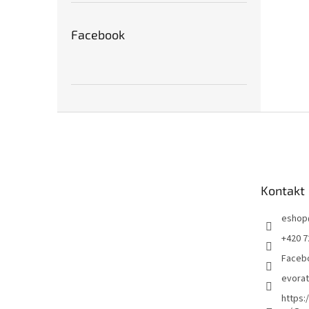
Facebook
Z
á
p
a
t
Kontakt
í
eshop
+420 7
Faceb
evora
https: