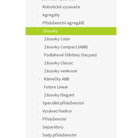
n
Robotické vysavače
e
Agregáty
l
Příslušenství agregátů
Zásuvky
Zásuvky Color
Zásuvky Compact (ABB)
Podlahové štěrbiny (Vacpan)
Zásuvky Classic
Zásuvky venkovní
Rámečky ABB
Future Linear
Zásuvky Elegant
Speciální příslušenství
Vysávací hadice
Příslušenství
Separátory
Sady příslušenství