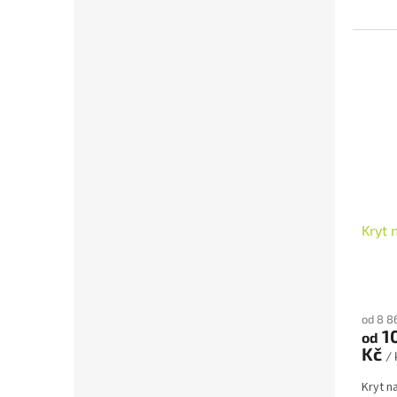
Kryt 
od 8 8
10
od
Kč
/ 
Kryt n