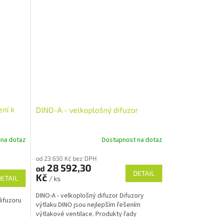
ení k
DINO-A - velkoplošný difuzor
 na dotaz
Dostupnost na dotaz
od 23 630 Kč bez DPH
28 592,30
od
DETAIL
Kč
DETAIL
/ ks
DINO-A - velkoplošný difuzor Difuzory
difuzoru
výtlaku DINO jsou nejlepším řešením
výtlakové ventilace. Produkty řady