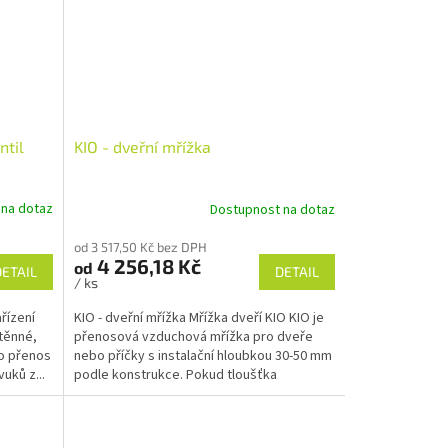
ntil
KIO - dveřní mřížka
 na dotaz
Dostupnost na dotaz
od 3 517,50 Kč bez DPH
4 256,18 Kč
od
DETAIL
DETAIL
/ ks
řízení
KIO - dveřní mřížka Mřížka dveří KIO KIO je
těnné,
přenosová vzduchová mřížka pro dveře
ro přenos
nebo příčky s instalační hloubkou 30-50 mm
uků z...
podle konstrukce. Pokud tloušťka
konstrukce...