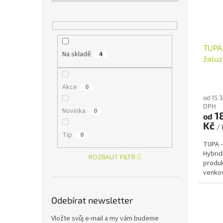
r
u
o
k
d
t
u
ů
TUPA 
k
Na skladě
4
žaluz
t
ů
Akce
0
od 15 
DPH
Novinka
0
18
od
Kč
/ 
Tip
0
TUPA -
Hybrid
ROZBALIT FILTR
produk
venkov
v jedn
Odebírat newsletter
Vložte svůj e-mail a my vám budeme