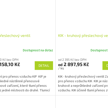
přeslechový ventil
KIK - kruhový přeslechový ve
Dostupnost na dotaz
Dostupnost
10 Kč bez DPH
od 2 395 Kč bez DPH
158,10 Kč
2 897,95 Kč
od
DETAIL
/ ks
ní pro přenos vzduchu KIP KIP je
KIK - kruhový přeslechový ventil Za
hledné nástěnné přenosové
pro přenos vzduchu KIK KIK je nás
ové zařízení, které tlumí přenos
kruhové a neprůhledné zařízení p
z jedné místnosti do druhé. Tlumicí
vzduchu. KIK účinně tlumí přenos zv
l...