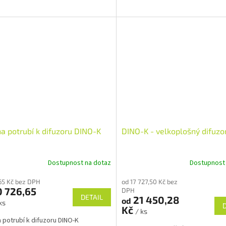
na potrubí k difuzoru DINO-K
DINO-K - velkoplošný difuzo
Dostupnost na dotaz
Dostupnost
65 Kč bez DPH
od 17 727,50 Kč bez
 726,65
DPH
DETAIL
21 450,28
od
ks
Kč
/ ks
a potrubí k difuzoru DINO-K