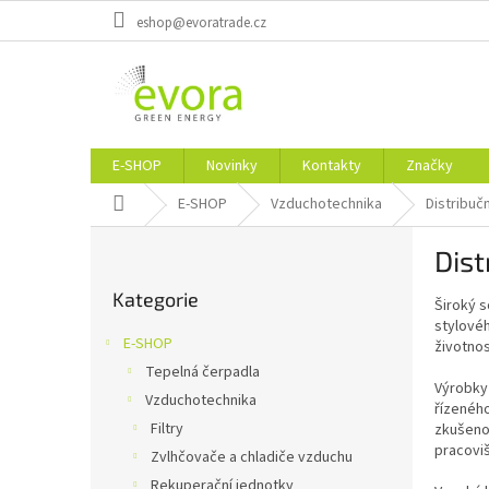
Přejít
eshop@evoratrade.cz
na
obsah
E-SHOP
Novinky
Kontakty
Značky
Domů
E-SHOP
Vzduchotechnika
Distribuč
P
Dist
o
Přeskočit
s
Kategorie
kategorie
Široký s
t
stylovéh
r
E-SHOP
životnos
a
Tepelná čerpadla
n
Výrobky 
Vzduchotechnika
n
řízeného
í
Filtry
zkušenos
pracoviš
p
Zvlhčovače a chladiče vzduchu
a
Rekuperační jednotky