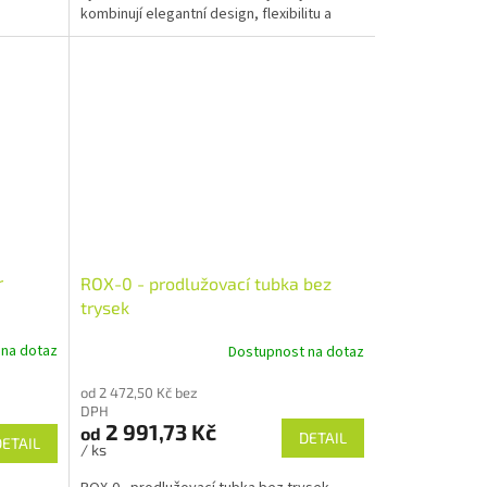
kombinují elegantní design, flexibilitu a
vysokou kapacitu. Nízká...
r
ROX-0 - prodlužovací tubka bez
trysek
 na dotaz
Dostupnost na dotaz
od 2 472,50 Kč bez
DPH
2 991,73 Kč
od
DETAIL
DETAIL
/ ks