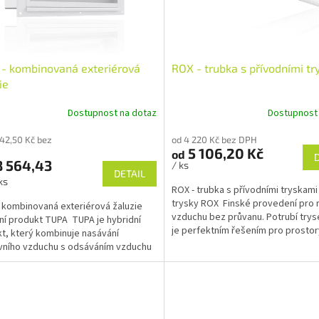
- kombinovaná exteriérová
ROX - trubka s přívodními t
ie
Dostupnost na dotaz
Dostupnost
342,50 Kč bez
od 4 220 Kč bez DPH
5 106,20 Kč
od
 564,43
/ ks
DETAIL
ks
ROX - trubka s přívodními tryskami
trysky ROX Finské provedení pro
 kombinovaná exteriérová žaluzie
vzduchu bez průvanu. Potrubí try
ní produkt TUPA TUPA je hybridní
je perfektním řešením pro prostor
t, který kombinuje nasávání
které...
ního vzduchu s odsáváním vzduchu
om stylovém...