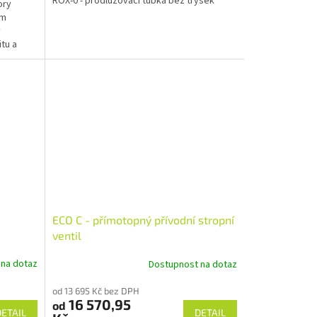
ROX-0 - prodlužovací tubka bez trysek
ory
ím
y
itu a
ECO C - přímotopný přívodní stropní
ventil
 na dotaz
Dostupnost na dotaz
od 13 695 Kč bez DPH
16 570,95
od
DETAIL
DETAIL