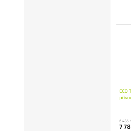
ECO T
přívo
6 435 
7 78