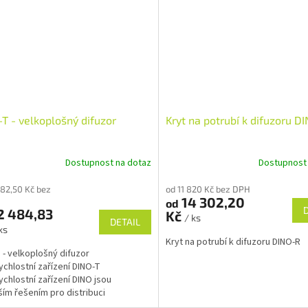
T - velkoplošný difuzor
Kryt na potrubí k difuzoru D
Dostupnost na dotaz
Dostupnost
582,50 Kč bez
od 11 820 Kč bez DPH
14 302,20
od
2 484,83
Kč
/ ks
DETAIL
ks
Kryt na potrubí k difuzoru DINO-R
 - velkoplošný difuzor
ychlostní zařízení DINO-T
ychlostní zařízení DINO jsou
ším řešením pro distribuci
ného vzduchu. Produkty této řady...