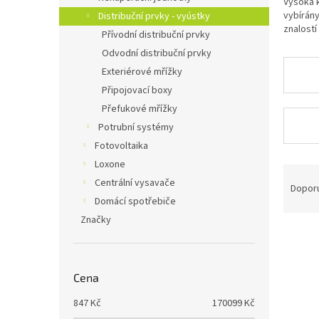
Vysoká k
n
vybírány
Distribuční prvky - vyústky
e
znalostí
Přívodní distribuční prvky
l
Odvodní distribuční prvky
Exteriérové mřížky
Připojovací boxy
Přefukové mřížky
Potrubní systémy
Fotovoltaika
Loxone
Ř
Centrální vysavače
a
Dopor
z
Domácí spotřebiče
e
Značky
V
n
ý
í
p
p
Cena
i
r
s
o
847
Kč
170099
Kč
p
d