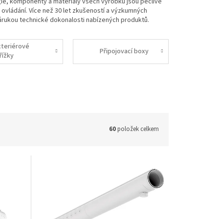
gie, komponenty a materiály všech výrobků jsou pečlivě
né ovládání. Více než 30 let zkušeností a výzkumných
zárukou technické dokonalosti nabízených produktů.
xteriérové
Připojovací boxy
řížky
60
položek celkem