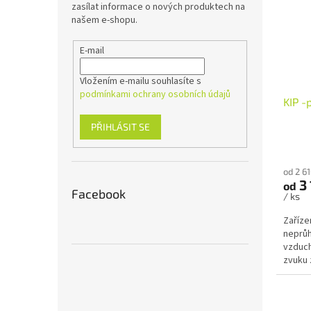
zasílat informace o nových produktech na
našem e-shopu.
E-mail
Vložením e-mailu souhlasíte s
podmínkami ochrany osobních údajů
KIP -
PŘIHLÁSIT SE
od 2 6
3 
od
Facebook
/ ks
Zaříze
neprů
vzduch
zvuku 
materiá