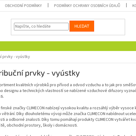
OBCHODNÍ PODMÍNKY
PODMÍNKY OCHRANY OSOBNÍCH ÚDAJŮ
K
HLEDAT
ní prvky - vyústky
ribuční prvky - vyústky
ortiment kvalitních výrobků pro přívod a odvod vzduchu a to jak pro směšo
o designu a technických vlastností se nabízené vzduchové difuzory vyznač
ti.
finské značky CLIMECON nabízejí vysokou kvalitu a rozsáhlý výběr vysoce 
 větrání. Díky dlouholetému vývoji může značka CLIMECON nabídnout ucele
ti a odborné znalosti. Díky tomu pomáhají produkty CLIMECON vytvářet kval
tě, obchodní prostory, školy i domácnosti.