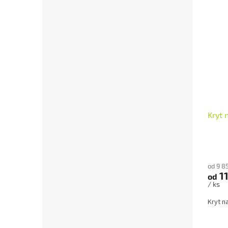
Kryt 
od 9 8
11
od
/ ks
Kryt n