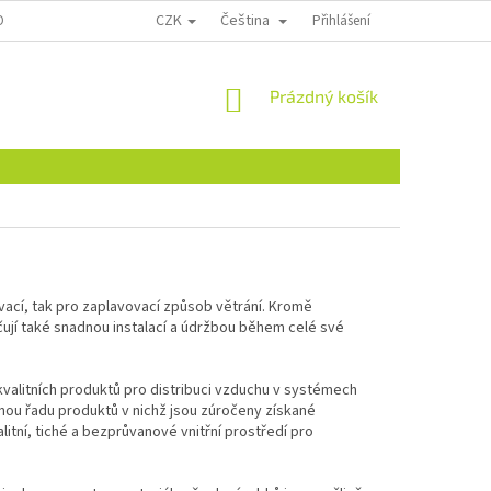
CZK
Čeština
ONTAKTY
Přihlášení
NÁKUPNÍ
Prázdný košík
KOŠÍK
vací, tak pro zaplavovací způsob větrání. Kromě
ují také snadnou instalací a údržbou během celé své
kvalitních produktů pro distribuci vzduchu v systémech
nou řadu produktů v nichž jsou zúročeny získané
itní, tiché a bezprůvanové vnitřní prostředí pro