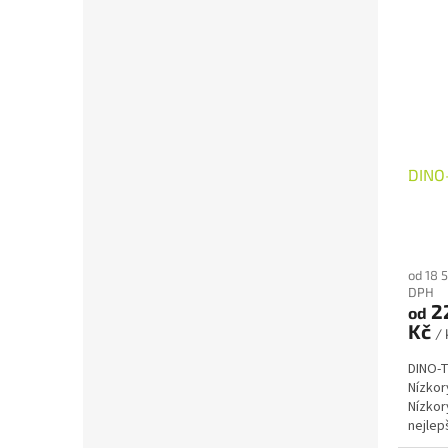
DINO-
od 18 
DPH
2
od
Kč
/ 
DINO-T
Nízkor
Nízkor
nejlep
výtlač