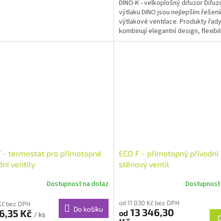
DINO-K - velkoplošný difuzor Difuz
výtlaku DINO jsou nejlepším řešen
výtlakové ventilace. Produkty řad
kombinují elegantní design, flexibil
vysokou kapacitu....
 - termostat pro přímotopné
ECO F - přímotopný přívodní
dní ventily
stěnový ventil
Dostupnost na dotaz
Dostupnost
od 11 030 Kč bez DPH
Kč bez DPH
Do košíku
13 346,30
6,35 Kč
od
/ ks