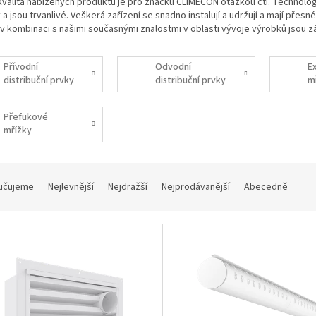
valita nabízených produktů je pro značku CLIMECON otázkou cti. Technolo
 a jsou trvanlivé. Veškerá zařízení se snadno instalují a udržují a mají přes
 v kombinaci s našimi současnými znalostmi v oblasti vývoje výrobků jsou 
Přívodní
Odvodní
E
distribuční prvky
distribuční prvky
m
Přefukové
mřížky
učujeme
Nejlevnější
Nejdražší
Nejprodávanější
Abecedně