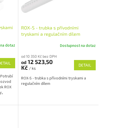
ryskami
ROX-S - trubka s přívodními
tryskami a regulačním dílem
 na dotaz
Dostupnost na dotaz
od 10 350 Kč bez DPH
12 523,50
od
DETAIL
DETAIL
Kč
/ ks
 Potrubí
ROX-S - trubka s přívodními tryskami a
 rozvod
regulačním dílem
sek ROX
y,