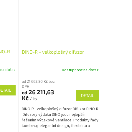
INO-R
DINO-R - velkoplošný difuzor
 na dotaz
Dostupnost na dotaz
od 21 662,50 Kč bez
DPH
DETAIL
26 211,63
od
DETAIL
Kč
/ ks
DINO-R - velkoplošný difuzor Difuzor DINO-R
Difuzory výtlaku DINO jsou nejlepším
řešením výtlakové ventilace. Produkty řady
kombinují elegantní design, flexibilitu a
vysokou...