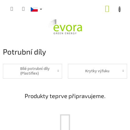
Přejít
NÁKUP
na
obsah
KOŠÍK
Potrubní díly
Bílé potrubní díly
Krytky výfuku
(Plastiflex)
Produkty teprve připravujeme.