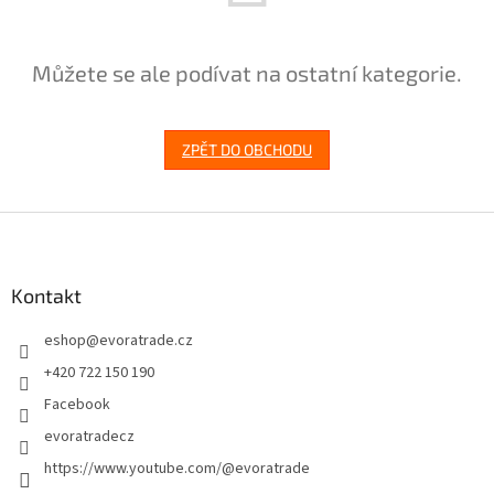
Můžete se ale podívat na ostatní kategorie.
ZPĚT DO OBCHODU
Z
á
p
a
Kontakt
t
eshop
@
evoratrade.cz
í
+420 722 150 190
Facebook
evoratradecz
https://www.youtube.com/@evoratrade