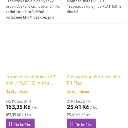
Trapézová kolejnice vysoký
Montážní lišta PR FLEX
prvek Výška: 6 cm, délka: 6m Na
Trapézová kolejnice FLAT 6,0 m
zadní straně průběžně
dlouhá
potažené EPDM páskou, pro
přímé šroubové spojení s
trapézovým plechem. Při
vodorovné poloze...
Trapézová kolejnice 400
Zásuvný konektor pro lištu
mm / FLAT (13 mm) s
PR Flex
EPDM
Na objednání
Na objednání
135 Kč bez DPH
21 Kč bez DPH
163,35 Kč
25,41 Kč
/ ks
/ ks
Měrná
Měrná
163,35 Kč / 1 ks
25,41 Kč / 1 ks
cena:
cena:
Do košíku
Do košíku