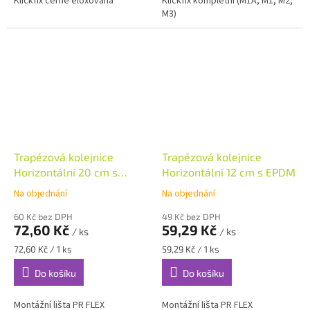
Klickfix černě eloxovaná
Klickfix kompletní (M1A, M1, M2,
M3)
Trapézová kolejnice
Trapézová kolejnice
Horizontální 20 cm s
Horizontální 12 cm s EPDM
EPDM
Na objednání
Na objednání
60 Kč bez DPH
49 Kč bez DPH
72,60 Kč
59,29 Kč
/ ks
/ ks
Měrná
Měrná
72,60 Kč / 1 ks
59,29 Kč / 1 ks
cena:
cena:
Do košíku
Do košíku
Montážní lišta PR FLEX
Montážní lišta PR FLEX