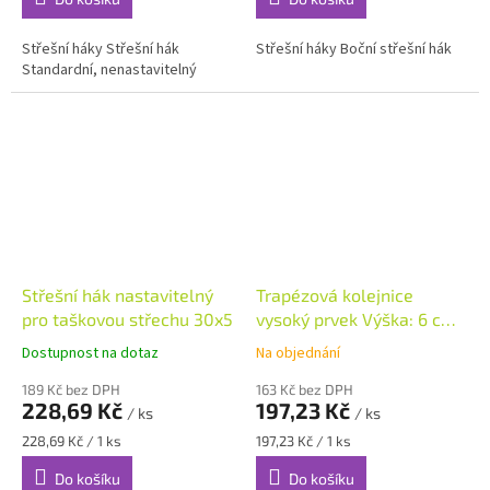
Střešní háky Střešní hák
Střešní háky Boční střešní hák
Standardní, nenastavitelný
Střešní hák nastavitelný
Trapézová kolejnice
pro taškovou střechu 30x5
vysoký prvek Výška: 6 cm,
délka: 400 mm
Dostupnost na dotaz
Na objednání
189 Kč bez DPH
163 Kč bez DPH
228,69 Kč
197,23 Kč
/ ks
/ ks
Měrná
Měrná
228,69 Kč / 1 ks
197,23 Kč / 1 ks
cena:
cena:
Do košíku
Do košíku