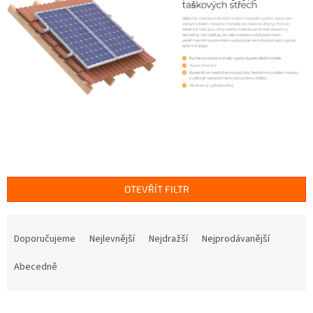
OTEVŘÍT FILTR
Ř
a
Doporučujeme
Nejlevnější
Nejdražší
Nejprodávanější
z
e
Abecedně
n
í
V