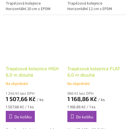
Trapézová kolejnice
Trapézová kolejnice
Horizontální 20 cm s EPDM
Horizontální 12 cm s EPDM
Trapézová kolejnice HIGH
Trapézová kolejnice FLAT
6,0 m dlouhá
6,0 m dlouhá
Na objednání
Na objednání
1 246 Kč bez DPH
966 Kč bez DPH
1 507,66 Kč
1 168,86 Kč
/ ks
/ ks
Měrná
Měrná
1 507,66 Kč / 1 ks
1 168,86 Kč / 1 ks
cena:
cena:
Do košíku
Do košíku