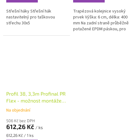
Střešní háky Střešní hák
Trapézová kolejnice vysoký
nastavitelný pro taškovou
prvek Výška: 6 cm, délka: 400
střechu 30x5
mm Na zadní straně průběžně
potažené EPDM páskou, pro
přímé šroubové spojení s
trapézovým plechem. Při
vodorovné...
Profil 38, 3,3m Profinal PR
Flex - možnost montáže z
boku a zespodu
Na objednání
506 Kč bez DPH
612,26 Kč
/ ks
Měrná
612,26 Kč / 1 ks