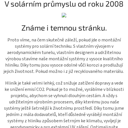
V solárním průmyslu od roku 2008
Známe i temnou stránku.
Proto víme, na čem skutečně záleží, pokud jde o montážní
systémy pro solární techniku. S vlastním vývojem v
aerodynamickém tunelu, vlastním designem a udržitelnou
výrobou stavíme naše montážní systémy z vysoce kvalitního
hliníku. Díky tomu jsou vysoce odolné vůči korozi a prodlužují
jejich životnost. Pokud možno i z již recyklovaného materiálu.
Hliník je také velmi lehký, což snižuje zatížení dopravy a vede
ke snížení emisí CO2. Pokud je to možné, vyrábíme v blízkosti
projektu, abychom se vyhnuli dlouhým cestám. A vždy s
udržitelným výrobním procesem, díky kterému jsou naše
systémy ještě šetrnější k životnímu prostředí. Díky tomu jsme
jedním z mála dodavatelů, kteří důsledně vyrábějí montážní
systémy z hliníku způsobem šetrným ke klimatu, vyvíjejí je
aerodynamicky a pro extrémní UV záření, Optimalizujte