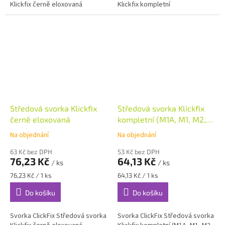
Klickfix černě eloxovaná
Klickfix kompletní
Středová svorka Klickfix
Středová svorka Klickfix
černě eloxovaná
kompletní (M1A, M1, M2,
M3)
Na objednání
Na objednání
63 Kč bez DPH
53 Kč bez DPH
76,23 Kč
64,13 Kč
/ ks
/ ks
Měrná
Měrná
76,23 Kč / 1 ks
64,13 Kč / 1 ks
cena:
cena:
Do košíku
Do košíku
Svorka ClickFix Středová svorka
Svorka ClickFix Středová svorka