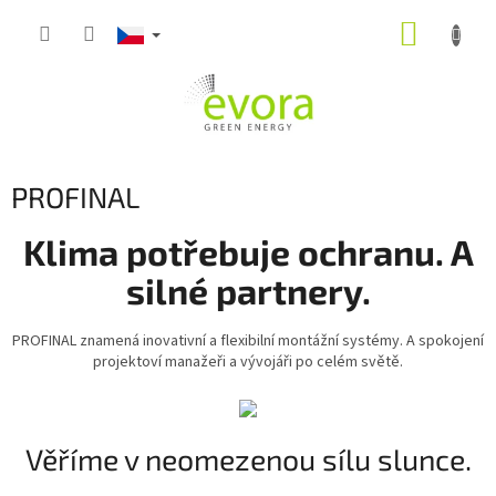
Přejít
NÁKUP
na
obsah
KOŠÍK
PROFINAL
Klima potřebuje ochranu. A
silné partnery.
PROFINAL znamená inovativní a flexibilní montážní systémy.
A spokojení
projektoví manažeři a vývojáři po celém světě.
Věříme v neomezenou sílu slunce.