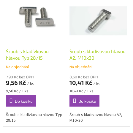
p
ý
r
p
o
i
d
s
u
p
k
r
t
o
ů
d
Šroub s kladívkovou
Šroub s kladivovou hlavou
u
hlavou Typ 28/15
A2, M10x30
k
Na objednání
Na objednání
t
ů
7,90 Kč bez DPH
8,60 Kč bez DPH
9,56 Kč
10,41 Kč
/ ks
/ ks
Měrná
Měrná
9,56 Kč / 1 ks
10,41 Kč / 1 ks
cena:
cena:
Do košíku
Do košíku
Šroub s kladívkovou hlavou Typ
Šroub s kladivovou hlavou A2,
28/15
M10x30