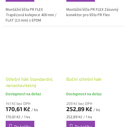
Montážní lišta PR FLEX
Montážní lišta PR FLEX Zásuvný
Trapézová kolejnice 400 mm /
konektor pro lištu PR Flex
FLAT (13 mm) s EPDM
Střešní hák Standardní,
Boční střešní hák
nenastavitelný
Dostupnost na dotaz
Dostupnost na dotaz
141 Kč bez DPH
209 Kč bez DPH
170,61 Kč
252,89 Kč
/ ks
/ ks
Měrná
Měrná
170,61 Kč / 1 ks
252,89 Kč / 1 ks
cena:
cena:
Do košíku
Do košíku