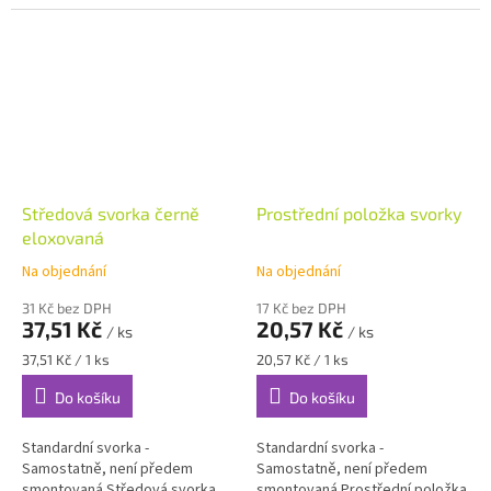
rámu)
Středová svorka černě
Prostřední položka svorky
eloxovaná
Na objednání
Na objednání
31 Kč bez DPH
17 Kč bez DPH
37,51 Kč
20,57 Kč
/ ks
/ ks
Měrná
Měrná
37,51 Kč / 1 ks
20,57 Kč / 1 ks
cena:
cena:
Do košíku
Do košíku
Standardní svorka -
Standardní svorka -
Samostatně, není předem
Samostatně, není předem
smontovaná Středová svorka
smontovaná Prostřední položka