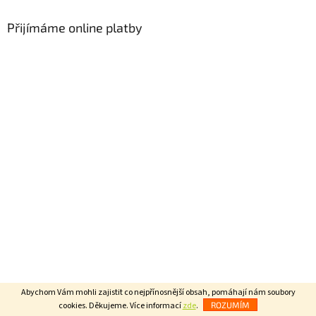
i
s
Přijímáme online platby
u
Abychom Vám mohli zajistit co nejpřínosnější obsah, pomáhají nám soubory
cookies. Děkujeme. Více informací
zde
.
ROZUMÍM