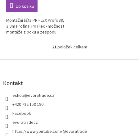
cena:
Do košíku
Montážní lišta PR FLEX Profil 38,
3,3m Profinal PR Flex - možnost
montáže z boku a zespodu
21
položek celkem
O
v
l
Z
á
á
d
p
a
a
Kontakt
c
t
í
eshop
@
evoratrade.cz
í
p
r
+420 722 150 190
v
Facebook
k
y
evoratradecz
v
https://www.youtube.com/@evoratrade
ý
p