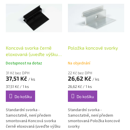
Koncová svorka černě
Položka koncové svorky
eloxovaná (uveďte výšku
rámu)
Dostupnost na dotaz
Na objednání
31 Kč bez DPH
22 Kč bez DPH
37,51 Kč
26,62 Kč
/ ks
/ ks
Měrná
Měrná
37,51 Kč / 1 ks
26,62 Kč / 1 ks
cena:
cena:
Do košíku
Do košíku
Standardní svorka -
Standardní svorka -
Samostatně, není předem
Samostatně, není předem
smontovaná Koncová svorka
smontovaná Položka koncové
černě eloxovaná (uveďte výšku
svorky