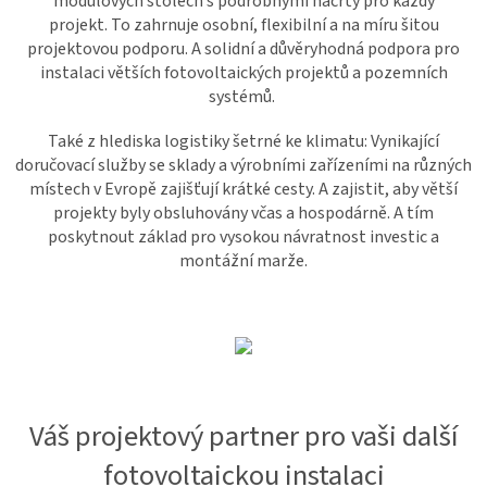
modulových stolech s podrobnými náčrty pro každý
projekt. To zahrnuje osobní, flexibilní a na míru šitou
projektovou podporu. A solidní a důvěryhodná podpora pro
instalaci větších fotovoltaických projektů a pozemních
systémů.
Také z hlediska logistiky šetrné ke klimatu: Vynikající
doručovací služby se sklady a výrobními zařízeními na různých
místech v Evropě zajišťují krátké cesty. A zajistit, aby větší
projekty byly obsluhovány včas a hospodárně. A tím
poskytnout základ pro vysokou návratnost investic a
montážní marže.
Váš projektový partner pro vaši další
fotovoltaickou instalaci