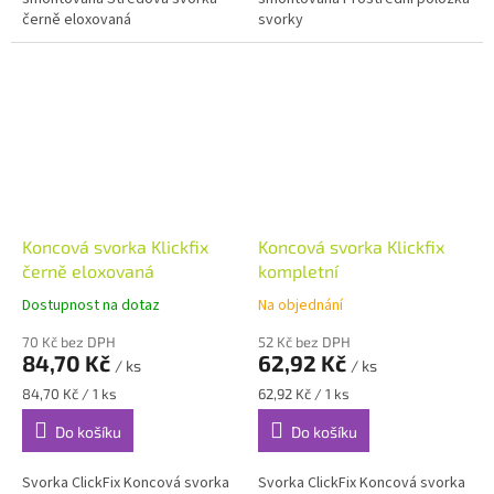
černě eloxovaná
svorky
Koncová svorka Klickfix
Koncová svorka Klickfix
černě eloxovaná
kompletní
Dostupnost na dotaz
Na objednání
70 Kč bez DPH
52 Kč bez DPH
84,70 Kč
62,92 Kč
/ ks
/ ks
Měrná
Měrná
84,70 Kč / 1 ks
62,92 Kč / 1 ks
cena:
cena:
Do košíku
Do košíku
Svorka ClickFix Koncová svorka
Svorka ClickFix Koncová svorka