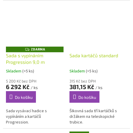
ZDARMA
Z
D
Sada s vypínáním
Sada kartáčů standard
A
Progression 9,0 m
R
M
A
Skladem
(>5 ks)
Skladem
(>5 ks)
5 200 Kč bez DPH
315 Kč bez DPH
6 292 Kč
381,15 Kč
/ ks
/ ks
Do košíku
Do košíku
Sada vysávací hadice s
ŠIkovná sada tří kartáčků s
vypínáním a kartáčů
držákem na teleskopické
Progression.
trubice.