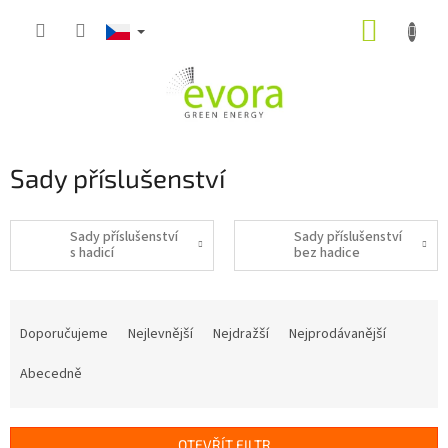
Přejít
NÁKUP
na
obsah
KOŠÍK
Sady příslušenství
Sady příslušenství
Sady příslušenství
s hadicí
bez hadice
Ř
a
Doporučujeme
Nejlevnější
Nejdražší
Nejprodávanější
z
e
Abecedně
n
í
p
OTEVŘÍT FILTR