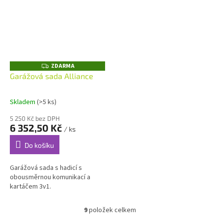
ZDARMA
Z
D
Garážová sada Alliance
A
R
M
A
Skladem
(>5 ks)
5 250 Kč bez DPH
6 352,50 Kč
/ ks
Do košíku
Garážová sada s hadicí s
obousměrnou komunikací a
kartáčem 3v1.
9
položek celkem
O