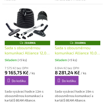
ZDARMA
ZDARMA
Z
Z
D
D
Sada s obousměrnou
Sada s obousměrnou
A
A
komunikací Alliance 12,0
komunikací Alliance 10,0
R
R
M
M
m
m
A
A
Skladem
(>5 ks)
Skladem
(>5 ks)
7 575 Kč bez DPH
6 844 Kč bez DPH
9 165,75 Kč
8 281,24 Kč
/ ks
/ ks
Do košíku
Do košíku
Sada vysávací hadice 12m s
Sada vysávací hadice 10m s
obousměrnou komunikací a
obousměrnou komunikací a
kartáčů BEAM Alliance.
kartáčů BEAM Alliance.