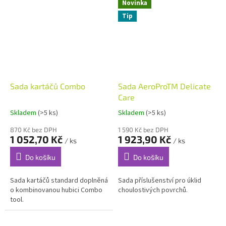
Novinka
Tip
Sada kartáčů Combo
Sada AeroProTM Delicate
Care
Skladem
(>5 ks)
Skladem
(>5 ks)
870 Kč bez DPH
1 590 Kč bez DPH
1 052,70 Kč
1 923,90 Kč
/ ks
/ ks
Do košíku
Do košíku
Sada kartáčů standard doplněná
Sada příslušenství pro úklid
o kombinovanou hubici Combo
choulostivých povrchů.
tool.