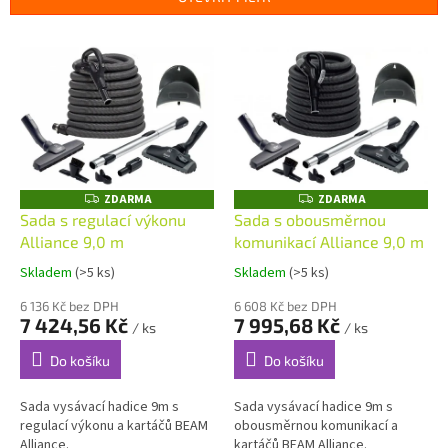
r
o
V
d
ý
u
p
k
i
t
s
ů
p
r
o
ZDARMA
ZDARMA
Z
Z
D
D
d
Sada s regulací výkonu
Sada s obousměrnou
A
A
u
Alliance 9,0 m
komunikací Alliance 9,0 m
R
R
M
M
k
A
A
Skladem
(>5 ks)
Skladem
(>5 ks)
t
ů
6 136 Kč bez DPH
6 608 Kč bez DPH
7 424,56 Kč
7 995,68 Kč
/ ks
/ ks
Do košíku
Do košíku
Sada vysávací hadice 9m s
Sada vysávací hadice 9m s
regulací výkonu a kartáčů BEAM
obousměrnou komunikací a
Alliance.
kartáčů BEAM Alliance.