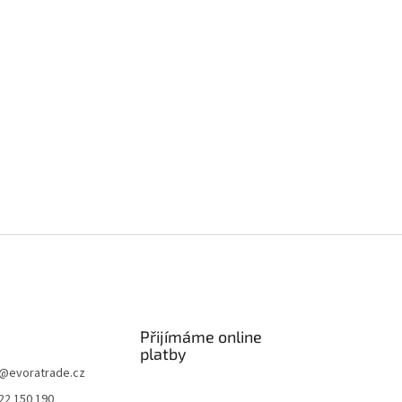
Přijímáme online
platby
@
evoratrade.cz
22 150 190