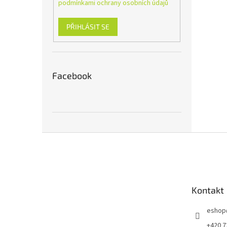
podmínkami ochrany osobních údajů
PŘIHLÁSIT SE
Facebook
Z
á
p
a
t
Kontakt
í
eshop
+420 7