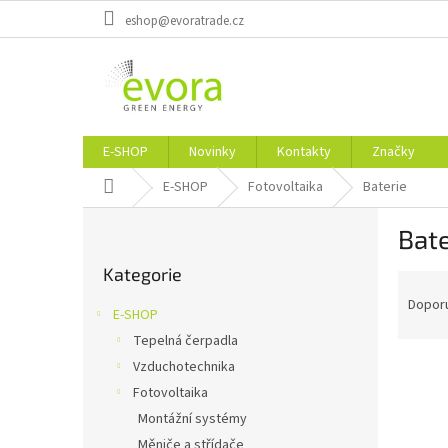
Přejít
eshop@evoratrade.cz
na
obsah
E-SHOP
Novinky
Kontakty
Značky
Domů
E-SHOP
Fotovoltaika
Baterie
P
Bate
o
Přeskočit
s
Kategorie
kategorie
Ř
t
a
r
Dopor
E-SHOP
z
a
Tepelná čerpadla
e
n
V
n
Vzduchotechnika
n
ý
í
í
Fotovoltaika
p
p
p
Montážní systémy
i
r
a
Měniče a střídače