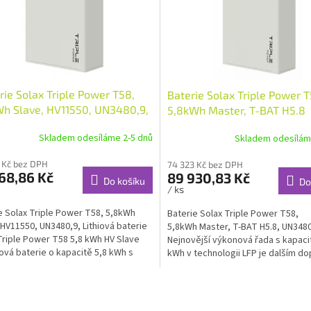
rie Solax Triple Power T58,
Baterie Solax Triple Power T
h Slave, HV11550, UN3480,9,
5,8kWh Master, T-BAT H5.8
Skladem odesíláme 2-5 dnů
Skladem odesílám
 Kč bez DPH
74 323 Kč bez DPH
68,86 Kč
89 930,83 Kč
Do košíku
Do
/ ks
e Solax Triple Power T58, 5,8kWh
Baterie Solax Triple Power T58,
 HV11550, UN3480,9, Lithiová baterie
5,8kWh Master, T-BAT H5.8, UN348
Triple Power T58 5,8 kWh HV Slave
Nejnovější výkonová řada s kapaci
iová baterie o kapacitě 5,8 kWh s
kWh v technologii LFP je dalším d
ním...
baterií....
O
v