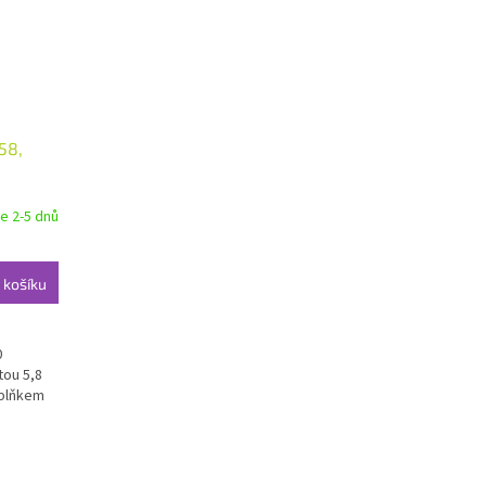
58,
e 2-5 dnů
 košíku
0
tou 5,8
oplňkem