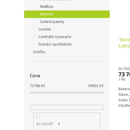
s
o
n
Wallbox
p
d
e
Baterie
r
u
l
o
k
Solární panely
d
t
Loxone
u
ů
Centrální vysavače
"Bate
k
Domácí spotřebiče
5,8kW
t
Značky
ů
60 966
73 7
Cena
/ ks
73768
Kč
89931
Kč
Bateri
Slave,
Solax 
V2Lith
pracov
Na skladě
0