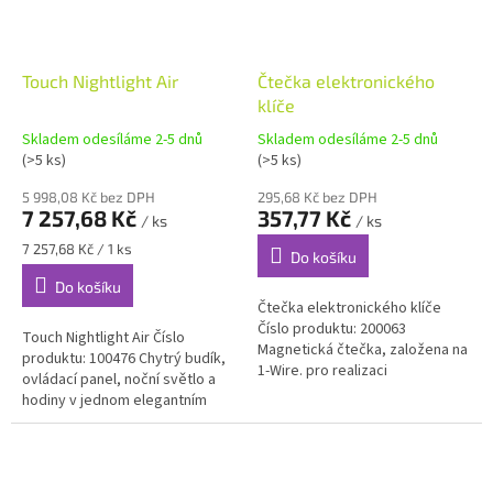
Touch Nightlight Air
Čtečka elektronického
klíče
Skladem odesíláme 2-5 dnů
Skladem odesíláme 2-5 dnů
(>5 ks)
(>5 ks)
5 998,08 Kč bez DPH
295,68 Kč bez DPH
7 257,68 Kč
357,77 Kč
/ ks
/ ks
Měrná
7 257,68 Kč / 1 ks
Do košíku
cena:
Do košíku
Čtečka elektronického klíče
Číslo produktu: 200063
Touch Nightlight Air Číslo
Magnetická čtečka, založena na
produktu: 100476 Chytrý budík,
1-Wire. pro realizaci
ovládací panel, noční světlo a
jednoduchého přístupového
hodiny v jednom elegantním
systému spojené funkce (při
balení. Skvělý doplněk do
přiložení...
každého pokoje v Real Smart...