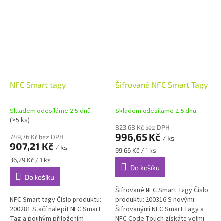
1-Wire...
magnetický...
NFC Smart tagy
Šifrované NFC Smart Tagy
Skladem odesíláme 2-5 dnů
Skladem odesíláme 2-5 dnů
(>5 ks)
823,68 Kč bez DPH
996,65 Kč
749,76 Kč bez DPH
/ ks
907,21 Kč
/ ks
Měrná
99,66 Kč / 1 ks
cena:
Měrná
36,29 Kč / 1 ks
Do košíku
cena:
Do košíku
Šifrované NFC Smart Tagy Číslo
NFC Smart tagy Číslo produktu:
produktu: 200316 S novými
200281 Stačí nalepit NFC Smart
Šifrovanými NFC Smart Tagy a
Tag a pouhým přiložením
NFC Code Touch získáte velmi