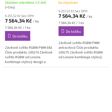
Skladem odesíláme 2-5 dnů
Na objednání
(>5 ks)
6 251,52 Kč bez DPH
7 564,34 Kč
6 251,52 Kč bez DPH
/ ks
7 564,34 Kč
/ ks
Měrná
7 564,34 Kč / 1 ks
cena:
Měrná
7 564,34 Kč / 1 ks
Do košíku
cena:
Do košíku
Závěsné světlo RGBW PWM
Závěsné světlo RGBW PWM bílá
antracitová Číslo produktu:
Číslo produktu: 100274 Závěsné
100275 Závěsné světlo RGBW
světlo RGBW od Loxone
od Loxone kombinuje stylový
kombinuje stylový design a
design a jedinečné světelné
jedinečné světelné vlastnosti.
vlastnosti. Převratná...
Převratná konstrukce...