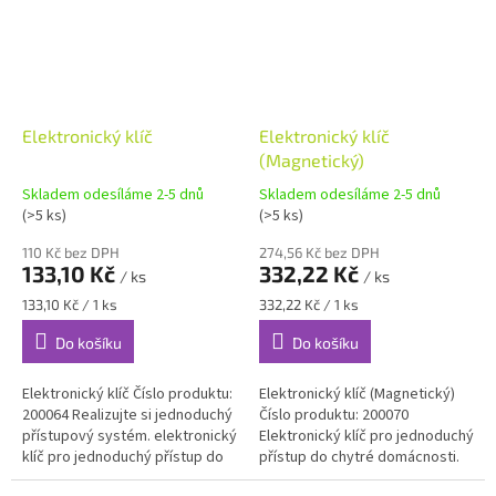
Elektronický klíč
Elektronický klíč
(Magnetický)
Skladem odesíláme 2-5 dnů
Skladem odesíláme 2-5 dnů
(>5 ks)
(>5 ks)
110 Kč bez DPH
274,56 Kč bez DPH
133,10 Kč
332,22 Kč
/ ks
/ ks
Měrná
Měrná
133,10 Kč / 1 ks
332,22 Kč / 1 ks
cena:
cena:
Do košíku
Do košíku
Elektronický klíč Číslo produktu:
Elektronický klíč (Magnetický)
200064 Realizujte si jednoduchý
Číslo produktu: 200070
přístupový systém. elektronický
Elektronický klíč pro jednoduchý
klíč pro jednoduchý přístup do
přístup do chytré domácnosti.
domácnosti klíč je založený na
založený na 1-Wire technologii -