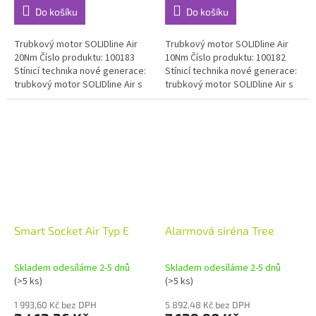
Do košíku
Do košíku
Trubkový motor SOLIDline Air
Trubkový motor SOLIDline Air
20Nm Číslo produktu: 100183
10Nm Číslo produktu: 100182
Stínicí technika nové generace:
Stínicí technika nové generace:
trubkový motor SOLIDline Air s
trubkový motor SOLIDline Air s
integrovanou technologií
integrovanou technologií
Loxone Air - perfektní...
Loxone Air - perfektní...
Smart Socket Air Typ E
Alarmová siréna Tree
Skladem odesíláme 2-5 dnů
Skladem odesíláme 2-5 dnů
(>5 ks)
(>5 ks)
1 993,60 Kč bez DPH
5 892,48 Kč bez DPH