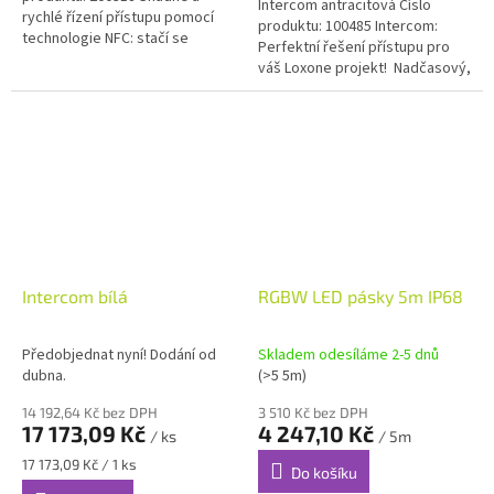
Intercom antracitová Číslo
rychlé řízení přístupu pomocí
produktu: 100485 Intercom:
technologie NFC: stačí se
Perfektní řešení přístupu pro
přiblížit malým a odolným
váš Loxone projekt! Nadčasový,
přívěskem k NFC Code Touch....
čistý design se skleněným
povrchem Ultra...
Intercom bílá
RGBW LED pásky 5m IP68
Předobjednat nyní! Dodání od
Skladem odesíláme 2-5 dnů
dubna.
(>5 5m)
14 192,64 Kč bez DPH
3 510 Kč bez DPH
17 173,09 Kč
4 247,10 Kč
/ ks
/ 5m
Měrná
17 173,09 Kč / 1 ks
Do košíku
cena: