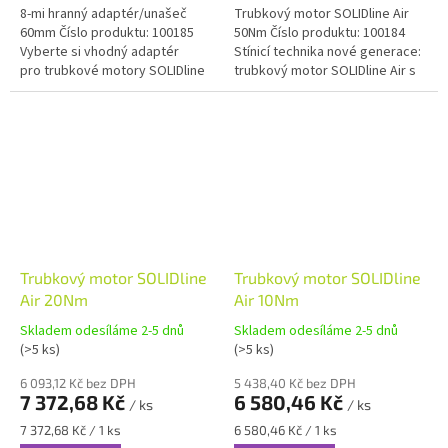
8-mi hranný adaptér/unašeč
Trubkový motor SOLIDline Air
60mm Číslo produktu: 100185
50Nm Číslo produktu: 100184
Vyberte si vhodný adaptér
Stínicí technika nové generace:
pro trubkové motory SOLIDline
trubkový motor SOLIDline Air s
Air by Geiger Antriebstechnik:
integrovanou technologií
8hranný adaptér...
Loxone Air - perfektní...
Trubkový motor SOLIDline
Trubkový motor SOLIDline
Air 20Nm
Air 10Nm
Skladem odesíláme 2-5 dnů
Skladem odesíláme 2-5 dnů
(>5 ks)
(>5 ks)
6 093,12 Kč bez DPH
5 438,40 Kč bez DPH
7 372,68 Kč
6 580,46 Kč
/ ks
/ ks
Měrná
Měrná
7 372,68 Kč / 1 ks
6 580,46 Kč / 1 ks
cena:
cena: