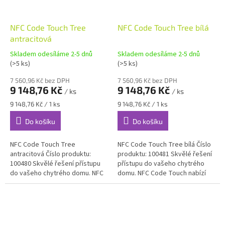
NFC Code Touch Tree
NFC Code Touch Tree bílá
antracitová
Skladem odesíláme 2-5 dnů
Skladem odesíláme 2-5 dnů
(>5 ks)
(>5 ks)
7 560,96 Kč bez DPH
7 560,96 Kč bez DPH
9 148,76 Kč
9 148,76 Kč
/ ks
/ ks
Měrná
Měrná
9 148,76 Kč / 1 ks
9 148,76 Kč / 1 ks
cena:
cena:
Do košíku
Do košíku
NFC Code Touch Tree
NFC Code Touch Tree bílá Číslo
antracitová Číslo produktu:
produktu: 100481 Skvělé řešení
100480 Skvělé řešení přístupu
přístupu do vašeho chytrého
do vašeho chytrého domu. NFC
domu. NFC Code Touch nabízí
Code Touch nabízí dokonalé
dokonalé řešení přístupu pro
řešení přístupu pro dveře,
dveře, brány a...
brány a...