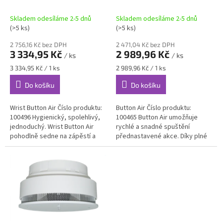
u
k
Skladem odesíláme 2-5 dnů
Skladem odesíláme 2-5 dnů
t
(>5 ks)
(>5 ks)
ů
2 756,16 Kč bez DPH
2 471,04 Kč bez DPH
3 334,95 Kč
2 989,96 Kč
/ ks
/ ks
Měrná
Měrná
3 334,95 Kč / 1 ks
2 989,96 Kč / 1 ks
cena:
cena:
Do košíku
Do košíku
Wrist Button Air Číslo produktu:
Button Air Číslo produktu:
100496 Hygienický, spolehlivý,
100465 Button Air umožňuje
jednoduchý. Wrist Button Air
rychlé a snadné spuštění
pohodlně sedne na zápěstí a
přednastavené akce. Díky plné
umožňuje rychlé a snadné
integraci do systému Loxone je
provedení přednastavené...
možné implementovat mnoho...