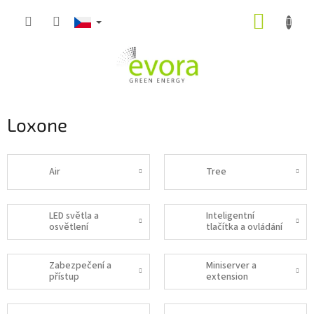
Přejít
NÁKUP
na
obsah
KOŠÍK
Loxone
Air
Tree
LED světla a
Inteligentní
osvětlení
tlačítka a ovládání
Zabezpečení a
Miniserver a
přístup
extension