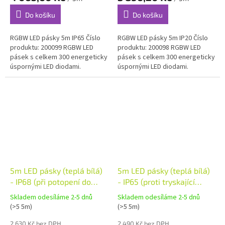
Do košíku
Do košíku
RGBW LED pásky 5m IP65 Číslo
RGBW LED pásky 5m IP20 Číslo
produktu: 200099 RGBW LED
produktu: 200098 RGBW LED
pásek s celkem 300 energeticky
pásek s celkem 300 energeticky
úspornými LED diodami.
úspornými LED diodami.
Optimální pro nepřímé osvětlení
Optimální pro nepřímé osvětlení
v obytných místnostech. Pásky...
v obytných místnostech. Pásky...
5m LED pásky (teplá bílá)
5m LED pásky (teplá bílá)
- IP68 (při potopení do
- IP65 (proti tryskající
vody)
vodě)
Skladem odesíláme 2-5 dnů
Skladem odesíláme 2-5 dnů
(>5 5m)
(>5 5m)
2 630 Kč bez DPH
2 490 Kč bez DPH