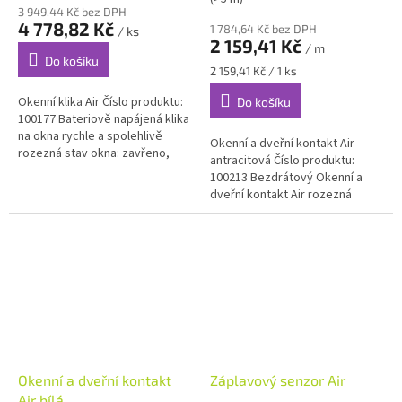
3 949,44 Kč bez DPH
4 778,82 Kč
1 784,64 Kč bez DPH
/ ks
2 159,41 Kč
/ m
Do košíku
Měrná
2 159,41 Kč / 1 ks
cena:
Okenní klika Air Číslo produktu:
Do košíku
100177 Bateriově napájená klika
na okna rychle a spolehlivě
Okenní a dveřní kontakt Air
rozezná stav okna: zavřeno,
antracitová Číslo produktu:
otevřeno, ventilace. Snadno ji
100213 Bezdrátový Okenní a
integrujete pomocí...
dveřní kontakt Air rozezná
rychle a spolehlivě
otevřené/zavřené dveře a
okna, Dokonale...
Okenní a dveřní kontakt
Záplavový senzor Air
Air bílá