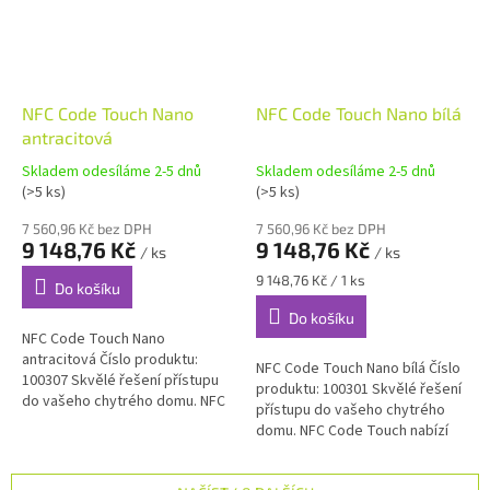
NFC Code Touch Nano
NFC Code Touch Nano bílá
antracitová
Skladem odesíláme 2-5 dnů
Skladem odesíláme 2-5 dnů
(>5 ks)
(>5 ks)
7 560,96 Kč bez DPH
7 560,96 Kč bez DPH
9 148,76 Kč
9 148,76 Kč
/ ks
/ ks
Měrná
9 148,76 Kč / 1 ks
Do košíku
cena:
Do košíku
NFC Code Touch Nano
antracitová Číslo produktu:
NFC Code Touch Nano bílá Číslo
100307 Skvělé řešení přístupu
produktu: 100301 Skvělé řešení
do vašeho chytrého domu. NFC
přístupu do vašeho chytrého
Code Touch nabízí dokonalé
domu. NFC Code Touch nabízí
řešení přístupu pro dveře,
dokonalé řešení přístupu pro
brány a...
dveře, brány a zabezpečení....