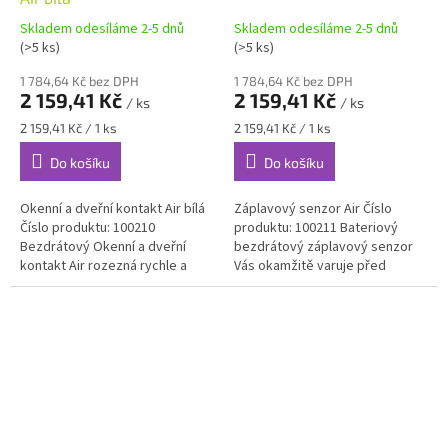
Skladem odesíláme 2-5 dnů
Skladem odesíláme 2-5 dnů
(>5 ks)
(>5 ks)
1 784,64 Kč bez DPH
1 784,64 Kč bez DPH
2 159,41 Kč
2 159,41 Kč
/ ks
/ ks
Měrná
Měrná
2 159,41 Kč / 1 ks
2 159,41 Kč / 1 ks
cena:
cena:
Do košíku
Do košíku
Okenní a dveřní kontakt Air bílá
Záplavový senzor Air Číslo
Číslo produktu: 100210
produktu: 100211 Bateriový
Bezdrátový Okenní a dveřní
bezdrátový záplavový senzor
kontakt Air rozezná rychle a
Vás okamžitě varuje před
spolehlivě otevřené/zavřené
únikem vody a zabraňuje velkým
dveře a okna, Dokonale spojen
škodám na majetku. Díky jeho...
s...