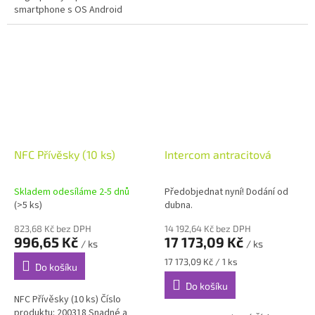
smartphone s OS Android
bezpečný a praktický
aktivovat vybranou funkci. Lze
přístupový systém.
ovládat bránu, aktivovat alarm...
Samozřejmě i bez...
NFC Přívěsky (10 ks)
Intercom antracitová
Skladem odesíláme 2-5 dnů
Předobjednat nyní! Dodání od
(>5 ks)
dubna.
823,68 Kč bez DPH
14 192,64 Kč bez DPH
996,65 Kč
17 173,09 Kč
/ ks
/ ks
Měrná
17 173,09 Kč / 1 ks
Do košíku
cena:
Do košíku
NFC Přívěsky (10 ks) Číslo
produktu: 200318 Snadné a