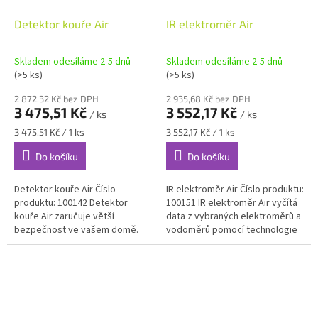
Detektor kouře Air
IR elektroměr Air
Skladem odesíláme 2-5 dnů
Skladem odesíláme 2-5 dnů
(>5 ks)
(>5 ks)
2 872,32 Kč bez DPH
2 935,68 Kč bez DPH
3 475,51 Kč
3 552,17 Kč
/ ks
/ ks
Měrná
Měrná
3 475,51 Kč / 1 ks
3 552,17 Kč / 1 ks
cena:
cena:
Do košíku
Do košíku
Detektor kouře Air Číslo
IR elektroměr Air Číslo produktu:
produktu: 100142 Detektor
100151 IR elektroměr Air vyčítá
kouře Air zaručuje větší
data z vybraných elektroměrů a
bezpečnost ve vašem domě.
vodoměrů pomocí technologie
Optická detekce kouře.
IR (vyčítání impulsů pomocí
Akustický a optický alarm. Pro...
infračerveného...