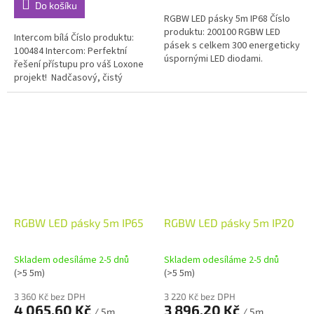
Do košíku
RGBW LED pásky 5m IP68 Číslo
produktu: 200100 RGBW LED
Intercom bílá Číslo produktu:
pásek s celkem 300 energeticky
100484 Intercom: Perfektní
úspornými LED diodami.
řešení přístupu pro váš Loxone
Optimální pro nepřímé osvětlení
projekt! Nadčasový, čistý
v obytných místnostech. Pásky...
design se skleněným povrchem
Ultra...
RGBW LED pásky 5m IP65
RGBW LED pásky 5m IP20
Skladem odesíláme 2-5 dnů
Skladem odesíláme 2-5 dnů
(>5 5m)
(>5 5m)
3 360 Kč bez DPH
3 220 Kč bez DPH
4 065,60 Kč
3 896,20 Kč
/ 5m
/ 5m