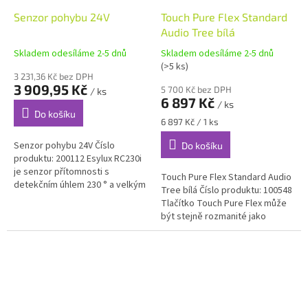
Senzor pohybu 24V
Touch Pure Flex Standard
Audio Tree bílá
Skladem odesíláme 2-5 dnů
Skladem odesíláme 2-5 dnů
(>5 ks)
3 231,36 Kč bez DPH
3 909,95 Kč
5 700 Kč bez DPH
/ ks
6 897 Kč
/ ks
Do košíku
Měrná
6 897 Kč / 1 ks
cena:
Senzor pohybu 24V Číslo
Do košíku
produktu: 200112 Esylux RC230i
je senzor přítomnosti s
Touch Pure Flex Standard Audio
detekčním úhlem 230 ° a velkým
Tree bílá Číslo produktu: 100548
dosahem pro vnitří i venkovní
Tlačítko Touch Pure Flex může
použití. speciální...
být stejně rozmanité jako
budovy, v nichž se využívá. Tato
varianta nabízí...