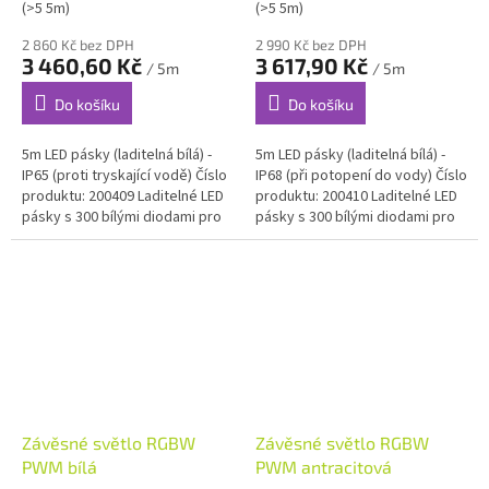
(>5 5m)
(>5 5m)
2 860 Kč bez DPH
2 990 Kč bez DPH
3 460,60 Kč
3 617,90 Kč
/ 5m
/ 5m
Do košíku
Do košíku
5m LED pásky (laditelná bílá) -
5m LED pásky (laditelná bílá) -
IP65 (proti tryskající vodě) Číslo
IP68 (při potopení do vody) Číslo
produktu: 200409 Laditelné LED
produktu: 200410 Laditelné LED
pásky s 300 bílými diodami pro
pásky s 300 bílými diodami pro
optimální nepřímé osvětlení.
optimální nepřímé osvětlení.
Pásky mohou...
Pásky mohou...
Závěsné světlo RGBW
Závěsné světlo RGBW
PWM bílá
PWM antracitová