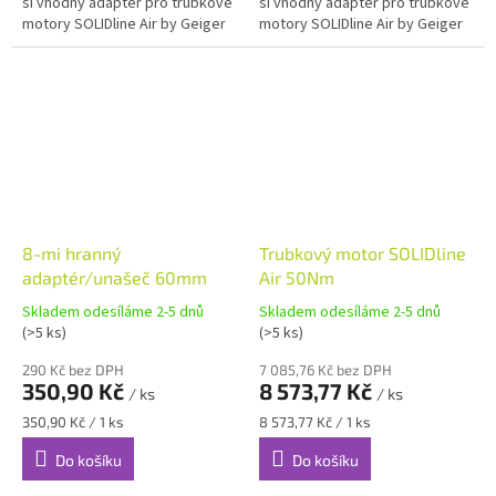
si vhodný adaptér pro trubkové
si vhodný adaptér pro trubkové
motory SOLIDline Air by Geiger
motory SOLIDline Air by Geiger
Antriebstechnik: 8hranný
Antriebstechnik: 8hranný
adaptér 60 mm...
adaptér 60 mm...
8-mi hranný
Trubkový motor SOLIDline
adaptér/unašeč 60mm
Air 50Nm
Skladem odesíláme 2-5 dnů
Skladem odesíláme 2-5 dnů
(>5 ks)
(>5 ks)
290 Kč bez DPH
7 085,76 Kč bez DPH
350,90 Kč
8 573,77 Kč
/ ks
/ ks
Měrná
Měrná
350,90 Kč / 1 ks
8 573,77 Kč / 1 ks
cena:
cena:
Do košíku
Do košíku