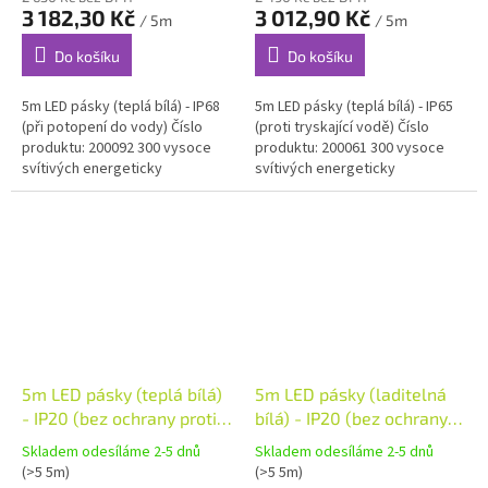
3 182,30 Kč
3 012,90 Kč
/ 5m
/ 5m
Do košíku
Do košíku
5m LED pásky (teplá bílá) - IP68
5m LED pásky (teplá bílá) - IP65
(při potopení do vody) Číslo
(proti tryskající vodě) Číslo
produktu: 200092 300 vysoce
produktu: 200061 300 vysoce
svítivých energeticky
svítivých energeticky
úsporných LED. Tento LED pásek
úsporných LED. Tento LED pásek
je energeticky úsporný a...
je energeticky úsporný a...
5m LED pásky (teplá bílá)
5m LED pásky (laditelná
- IP20 (bez ochrany proti
bílá) - IP20 (bez ochrany
vodě)
proti vodě)
Skladem odesíláme 2-5 dnů
Skladem odesíláme 2-5 dnů
(>5 5m)
(>5 5m)