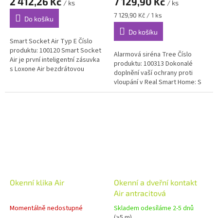
2 412,26 Kč
7 129,90 Kč
/ ks
/ ks
Měrná
7 129,90 Kč / 1 ks
Do košíku
cena:
Do košíku
Smart Socket Air Typ E Číslo
produktu: 100120 Smart Socket
Alarmová siréna Tree Číslo
Air je první inteligentní zásuvka
produktu: 100313 Dokonalé
s Loxone Air bezdrátovou
doplnění vaší ochrany proti
technologii. Nabízí možnost
vloupání v Real Smart Home: S
ovládat vaší zásuvku...
hlasitým zvukem alarmu a
nápadným blikajícím světlem
můžete...
Okenní klika Air
Okenní a dveřní kontakt
Air antracitová
Momentálně nedostupné
Skladem odesíláme 2-5 dnů
(>5 m)