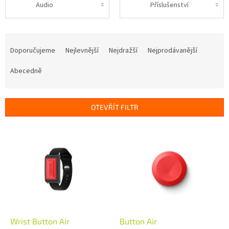
Audio
Příslušenství
Ř
a
Doporučujeme
Nejlevnější
Nejdražší
Nejprodávanější
z
e
Abecedně
n
í
p
OTEVŘÍT FILTR
r
o
V
d
ý
u
p
k
i
t
s
ů
p
r
o
d
Wrist Button Air
Button Air