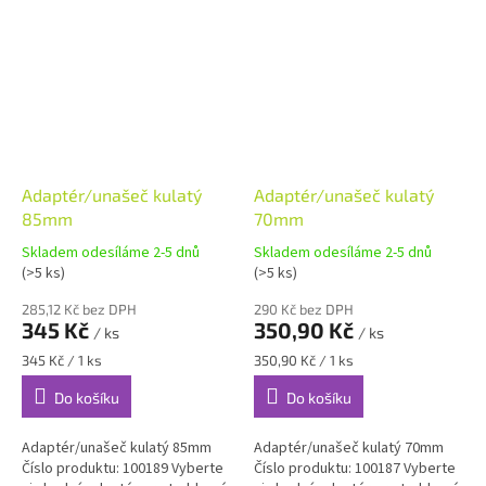
adaptér 60 mm...
adaptér 60 mm...
Adaptér/unašeč kulatý
Adaptér/unašeč kulatý
85mm
70mm
Skladem odesíláme 2-5 dnů
Skladem odesíláme 2-5 dnů
(>5 ks)
(>5 ks)
285,12 Kč bez DPH
290 Kč bez DPH
345 Kč
350,90 Kč
/ ks
/ ks
Měrná
Měrná
345 Kč / 1 ks
350,90 Kč / 1 ks
cena:
cena:
Do košíku
Do košíku
Adaptér/unašeč kulatý 85mm
Adaptér/unašeč kulatý 70mm
Číslo produktu: 100189 Vyberte
Číslo produktu: 100187 Vyberte