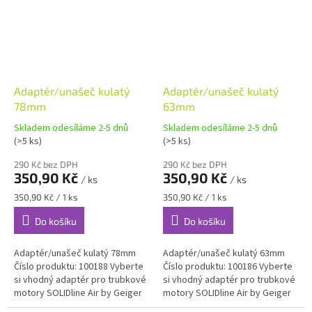
Adaptér/unašeč kulatý
Adaptér/unašeč kulatý
78mm
63mm
Skladem odesíláme 2-5 dnů
Skladem odesíláme 2-5 dnů
(>5 ks)
(>5 ks)
290 Kč bez DPH
290 Kč bez DPH
350,90 Kč
350,90 Kč
/ ks
/ ks
Měrná
Měrná
350,90 Kč / 1 ks
350,90 Kč / 1 ks
cena:
cena:
Do košíku
Do košíku
Adaptér/unašeč kulatý 78mm
Adaptér/unašeč kulatý 63mm
Číslo produktu: 100188 Vyberte
Číslo produktu: 100186 Vyberte
si vhodný adaptér pro trubkové
si vhodný adaptér pro trubkové
motory SOLIDline Air by Geiger
motory SOLIDline Air by Geiger
Antriebstechnik: 8hranný
Antriebstechnik: 8hranný