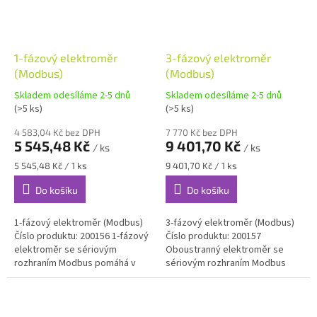
1-fázový elektroměr
3-fázový elektroměr
(Modbus)
(Modbus)
Skladem odesíláme 2-5 dnů
Skladem odesíláme 2-5 dnů
(>5 ks)
(>5 ks)
4 583,04 Kč bez DPH
7 770 Kč bez DPH
5 545,48 Kč
9 401,70 Kč
/ ks
/ ks
Měrná
Měrná
5 545,48 Kč / 1 ks
9 401,70 Kč / 1 ks
cena:
cena:
Do košíku
Do košíku
1-fázový elektroměr (Modbus)
3-fázový elektroměr (Modbus)
Číslo produktu: 200156 1-fázový
Číslo produktu: 200157
elektroměr se sériovým
Oboustranný elektroměr se
rozhraním Modbus pomáhá v
sériovým rozhraním Modbus
chytré domácnosti šetřit za
pomáhá ušetřit energii a
energie a účinně využívat
podpoří chytrý dům pří účinném
zdrojů....
využívání...