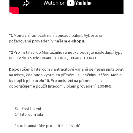
*1
Montážní rámeček není součástí balení. Vyberte si
požadované provedení
v našem e-shopu
.
*2
Pro instalaci do Montážního rámečku použijte následující typy
NFC Code Touch: 100480, 100481, 100482, 100483.
Doporučení:
Intercom v antracitové varianě se nesmí instalovat
na místa, kde bude vystaven přímému slunečnímu záření. Mohlo
by dojít k jeho přehřátí. Pro umístění na přímém slunci
doporučujeme použít Intecom v bílém provedení (100484).
Součást balení
1× Intercom bílá
1× ochranná fólie proti stříkající vodě