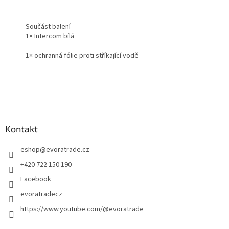
Součást balení
1× Intercom bílá
1× ochranná fólie proti stříkající vodě
Z
á
p
a
Kontakt
t
eshop
@
evoratrade.cz
í
+420 722 150 190
Facebook
evoratradecz
https://www.youtube.com/@evoratrade