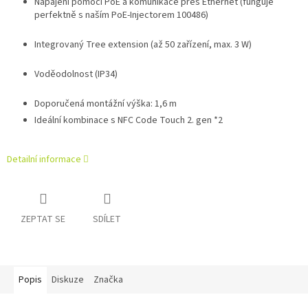
Napájení pomocí PoE a komunikace přes Ethernet (funguje
perfektně s naším PoE-Injectorem 100486)
Integrovaný Tree extension (až 50 zařízení, max. 3 W)
Voděodolnost (IP34)
Doporučená montážní výška: 1,6 m
Ideální kombinace s NFC Code Touch 2. gen *2
Detailní informace
ZEPTAT SE
SDÍLET
Popis
Diskuze
Značka