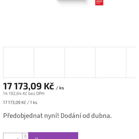
17 173,09 Kč
/ ks
14 192,64 Kč bez DPH
Měrná
17 173,09 Kč / 1 ks
cena:
Předobjednat nyní! Dodání od dubna.