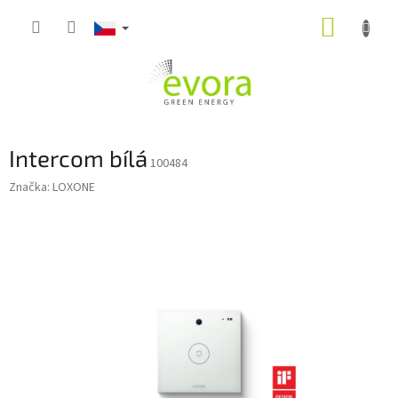
Přejít
NÁKUP
na
obsah
KOŠÍK
Intercom bílá
100484
Značka:
LOXONE