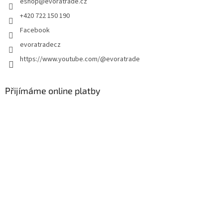
eshop
@
evoratrade.cz
í
+420 722 150 190
Facebook
evoratradecz
https://www.youtube.com/@evoratrade
Přijímáme online platby