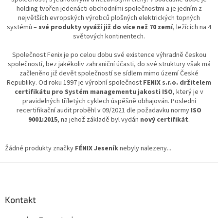
holding tvořen jedenácti obchodními společnostmi a je jedním z
největších evropských výrobců plošných elektrických topných
systémů –
své produkty vyváží již do
více než 70 zemí
, ležících na 4
světových kontinentech.
Společnost Fenix je po celou dobu své existence výhradně českou
společností, bez jakékoliv zahraniční účasti, do své struktury však má
začleněno již devět společností se sídlem mimo území České
Republiky. Od roku 1997 je výrobní společnost
FENIX s.r.o. držitelem
certifikátu pro Systém managementu jakosti ISO
, který je v
pravidelných tříletých cyklech úspěšně obhajován. Poslední
recertifikační audit proběhl v 09/2021 dle požadavku normy
ISO
9001:2015
, na jehož základě byl vydán
nový certifikát
.
Žádné produkty značky
FÉNIX Jeseník
nebyly nalezeny...
Z
á
p
a
Kontakt
t