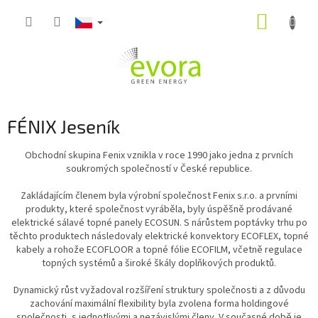
Přejít
NÁKUP
na
obsah
KOŠÍK
FÉNIX Jeseník
Obchodní skupina Fenix vznikla v roce 1990 jako jedna z prvních
soukromých společností v České republice.
Zakládajícím členem byla výrobní společnost Fenix s.r.o. a prvními
produkty, které společnost vyráběla, byly úspěšně prodávané
elektrické sálavé topné panely ECOSUN. S nárůstem poptávky trhu po
těchto produktech následovaly elektrické konvektory ECOFLEX, topné
kabely a rohože ECOFLOOR a topné fólie ECOFILM, včetně regulace
topných systémů a široké škály doplňkových produktů.
Dynamický růst vyžadoval rozšíření struktury společnosti a z důvodu
zachování maximální flexibility byla zvolena forma holdingové
společnosti, s jednotlivými a nezávislými členy. V současné době je