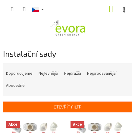
Přejít
NÁKUP
na
obsah
KOŠÍK
Instalační sady
Ř
a
Doporučujeme
Nejlevnější
Nejdražší
Nejprodávanější
z
e
Abecedně
n
í
p
OTEVŘÍT FILTR
r
o
V
Akce
Akce
d
ý
u
p