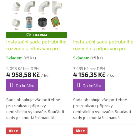
ZDARMA
Z
D
Instalační sada potrubního
Instalační sada potrubního
A
rozvodu s přípravou pro 3
rozvodu s přípravou pro 3
R
M
hadicové vstupy a 27 m
hadicové vstupy a 21 m
A
Skladem
(>5 ks)
Skladem
(>5 ks)
potrubního rozvodu
potrubního rozvodu
4 098 Kč bez DPH
3 435 Kč bez DPH
4 958,58 Kč
4 156,35 Kč
/ ks
/ ks
Do košíku
Do košíku
Sada obsahuje vše potřebné
Sada obsahuje vše potřebné
pro realizaci přípravy
pro realizaci přípravy
centrálního vysavače. Součástí
centrálního vysavače. Součástí
sady je i montážní manuál.
sady je i montážní manuál.
Akce
Akce