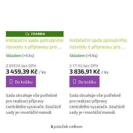
ZDARMA
Z
D
Instalační sada potrubního
Instalační sada potrubního
A
rozvodu s přípravou pro 3
rozvodu s přípravou pro 2
R
M
hadicové vstupy a 15 m
hadicové vstupy a 21 m
A
Skladem
(>5 ks)
Skladem
(>5 ks)
potrubního rozvodu
potrubního rozvodu
2 859 Kč bez DPH
3 171 Kč bez DPH
3 459,39 Kč
3 836,91 Kč
/ ks
/ ks
Do košíku
Do košíku
Sada obsahuje vše potřebné
Sada obsahuje vše potřebné
pro realizaci přípravy
pro realizaci přípravy
centrálního vysavače. Součástí
centrálního vysavače. Součástí
sady je i montážní manuál.
sady je i montážní manuál.
6
položek celkem
O