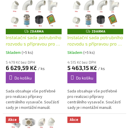
k
i
t
s
ů
p
r
o
ZDARMA
ZDARMA
Z
Z
D
D
d
Instalační sada potrubního
Instalační sada potrubního
A
A
u
rozvodu s přípravou pro 4
rozvodu s přípravou pro 4
R
R
M
M
k
hadicové vstupy a 36 m
hadicové vstupy a 27 m
A
A
Skladem
(>5 ks)
Skladem
(>5 ks)
t
potrubního rozvodu
potrubního rozvodu
ů
5 479 Kč bez DPH
4 515 Kč bez DPH
6 629,59 Kč
5 463,15 Kč
/ ks
/ ks
Do košíku
Do košíku
Sada obsahuje vše potřebné
Sada obsahuje vše potřebné
pro realizaci přípravy
pro realizaci přípravy
centrálního vysavače. Součástí
centrálního vysavače. Součástí
sady je i montážní manuál.
sady je i montážní manuál.
Akce
Akce