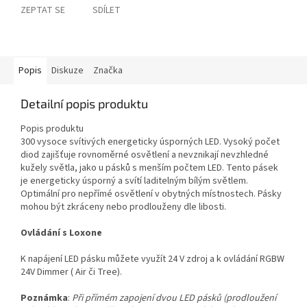
ZEPTAT SE
SDÍLET
Popis
Diskuze
Značka
Detailní popis produktu
Popis produktu
300 vysoce svítivých energeticky úsporných LED. Vysoký počet
diod zajišťuje rovnoměrné osvětlení a nevznikají nevzhledné
kužely světla, jako u pásků s menším počtem LED. Tento pásek
je energeticky úsporný a svítí laditelným bílým světlem.
Optimální pro nepřímé osvětlení v obytných místnostech. Pásky
mohou být zkráceny nebo prodlouženy dle libosti.
Ovládání s Loxone
K napájení LED pásku můžete využít 24 V zdroj a k ovládání RGBW
24V Dimmer ( Air či Tree).
Poznámka
:
Při přímém zapojení dvou LED pásků (prodloužení