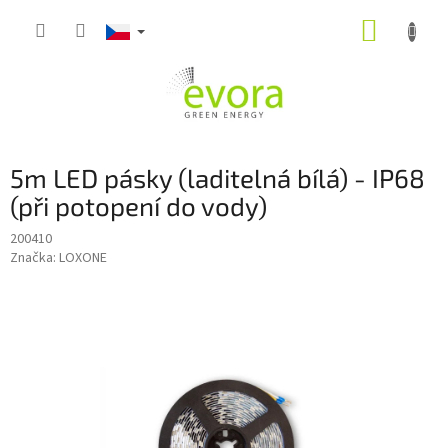
Přejít
NÁKUP
na
obsah
KOŠÍK
5m LED pásky (laditelná bílá) - IP68
(při potopení do vody)
200410
Značka:
LOXONE