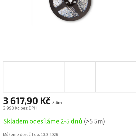
3 617,90 Kč
/ 5m
2 990 Kč bez DPH
Měrná
Skladem odesíláme 2-5 dnů
(>5 5m)
cena:
Můžeme doručit do:
13.8.2026