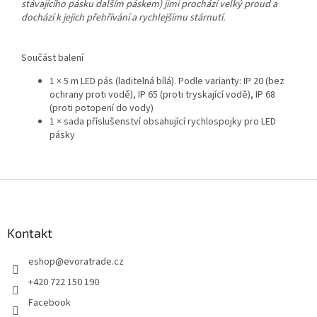
stávajícího pásku dalším páskem) jimi prochází velký proud a
dochází k jejich přehřívání a rychlejšímu stárnutí.
Součást balení
1 × 5 m LED pás (laditelná bílá). Podle varianty: IP 20 (bez
ochrany proti vodě), IP 65 (proti tryskající vodě), IP 68
(proti potopení do vody)
1 × sada příslušenství obsahující rychlospojky pro LED
pásky
Z
á
p
a
Kontakt
t
eshop
@
evoratrade.cz
í
+420 722 150 190
Facebook