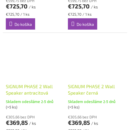
€599,75 bez DPH
€599,75 bez DPH
€725,70
€725,70
/ ks
/ ks
Jednotková
Jednotková
€725,70 / 1 ks
€725,70 / 1 ks
cena:
cena:
Do košíka
Do košíka
SIGNUM PHASE 2 Wall
SIGNUM PHASE 2 Wall
Speaker antracitová
Speaker černá
Skladem odesíláme 2-5 dnů
Skladem odesíláme 2-5 dnů
(>5 ks)
(>5 ks)
€305,66 bez DPH
€305,66 bez DPH
€369,85
€369,85
/ ks
/ ks