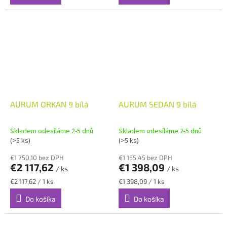
AURUM ORKAN 9 bílá
AURUM SEDAN 9 bílá
Skladem odesíláme 2-5 dnů
Skladem odesíláme 2-5 dnů
(>5 ks)
(>5 ks)
€1 750,10 bez DPH
€1 155,45 bez DPH
€2 117,62
€1 398,09
/ ks
/ ks
Jednotková
Jednotková
€2 117,62 / 1 ks
€1 398,09 / 1 ks
cena:
cena:
Do košíka
Do košíka