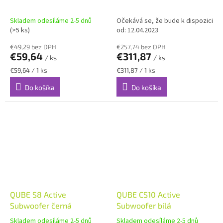
Skladem odesíláme 2-5 dnů
Očekává se, že bude k dispozici
(>5 ks)
od: 12.04.2023
€49,29 bez DPH
€257,74 bez DPH
€59,64
€311,87
/ ks
/ ks
Jednotková
Jednotková
€59,64 / 1 ks
€311,87 / 1 ks
cena:
cena:
Do košíka
Do košíka
QUBE S8 Active
QUBE CS10 Active
Subwoofer černá
Subwoofer bílá
Skladem odesíláme 2-5 dnů
Skladem odesíláme 2-5 dnů