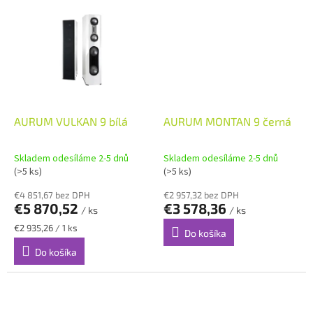
AURUM VULKAN 9 bílá
AURUM MONTAN 9 černá
Skladem odesíláme 2-5 dnů
Skladem odesíláme 2-5 dnů
(>5 ks)
(>5 ks)
€4 851,67 bez DPH
€2 957,32 bez DPH
€5 870,52
€3 578,36
/ ks
/ ks
Jednotková
€2 935,26 / 1 ks
Do košíka
cena:
Do košíka