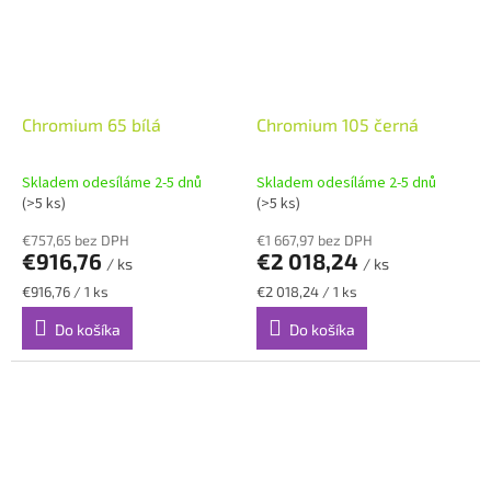
Chromium 65 bílá
Chromium 105 černá
Skladem odesíláme 2-5 dnů
Skladem odesíláme 2-5 dnů
(>5 ks)
(>5 ks)
€757,65 bez DPH
€1 667,97 bez DPH
€916,76
€2 018,24
/ ks
/ ks
Jednotková
Jednotková
€916,76 / 1 ks
€2 018,24 / 1 ks
cena:
cena:
Do košíka
Do košíka