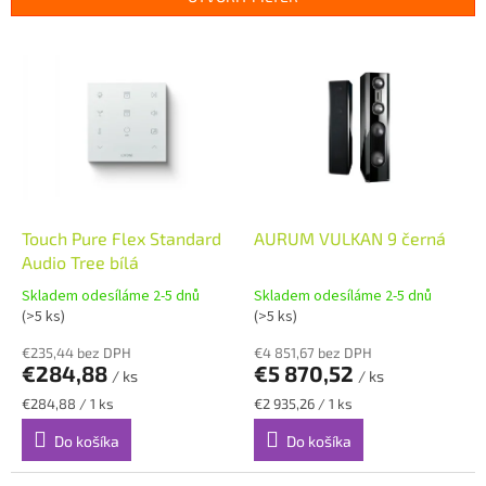
p
r
V
o
ý
d
p
u
i
k
s
t
p
o
r
v
o
d
Touch Pure Flex Standard
AURUM VULKAN 9 černá
u
Audio Tree bílá
k
Skladem odesíláme 2-5 dnů
Skladem odesíláme 2-5 dnů
t
(>5 ks)
(>5 ks)
o
€235,44 bez DPH
€4 851,67 bez DPH
v
€284,88
€5 870,52
/ ks
/ ks
Jednotková
Jednotková
€284,88 / 1 ks
€2 935,26 / 1 ks
cena:
cena:
Do košíka
Do košíka