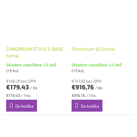
CHROMIUM STYLE 5 BASE
Chromium 65 černá
černá
Skladem odesíláme 2-5 dnů
Skladem odesíláme 2-5 dnů
(>5 ks)
(>5 ks)
€148,29 bez DPH
€757,65 bez DPH
€179,43
€916,76
/ ks
/ ks
Jednotková
Jednotková
€179,43 / 1 ks
€916,76 / 1 ks
cena:
cena:
Do košíka
Do košíka