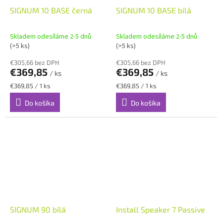
SIGNUM 10 BASE černá
SIGNUM 10 BASE bílá
Skladem odesíláme 2-5 dnů
Skladem odesíláme 2-5 dnů
(>5 ks)
(>5 ks)
€305,66 bez DPH
€305,66 bez DPH
€369,85
€369,85
/ ks
/ ks
Jednotková
Jednotková
€369,85 / 1 ks
€369,85 / 1 ks
cena:
cena:
Do košíka
Do košíka
SIGNUM 90 bílá
Install Speaker 7 Passive