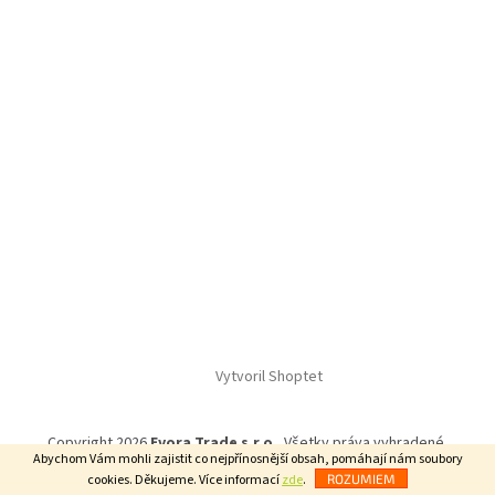
Vytvoril Shoptet
Copyright 2026
Evora Trade s.r.o.
. Všetky práva vyhradené.
Abychom Vám mohli zajistit co nejpřínosnější obsah, pomáhají nám soubory
cookies. Děkujeme. Více informací
zde
.
ROZUMIEM