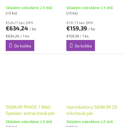
Skladem odesíláme 2-5 dnů
Skladem odesíláme 2-5 dnů
(>5 ks)
(>5 ks)
€524,17 bez DPH
€131,73 bez DPH
€634,24
€159,39
/ ks
/ ks
Jednotková
Jednotková
€634,24 / 1 ks
€159,39 / 1 ks
cena:
cena:
Do košíka
Do košíka
SIGNUM PHASE 1 Wall
reproduktory SIGNUM 20
Speaker antracitová pár
ořechová pár
Skladem odesíláme 2-5 dnů
Skladem odesíláme 2-5 dnů