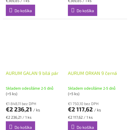
Jednotková
Jednotková
€369,85 / 1 ks
€369,85 / 1 ks
cena:
cena:
Do košíka
Do košíka
AURUM GALAN 9 bílá pár
AURUM ORKAN 9 černá
Skladem odesíláme 2-5 dnů
Skladem odesíláme 2-5 dnů
(>5 ks)
(>5 ks)
€1 848,11 bez DPH
€1 750,10 bez DPH
€2 236,21
€2 117,62
/ ks
/ ks
Jednotková
Jednotková
€2 236,21 / 1 ks
€2 117,62 / 1 ks
cena:
cena:
Do košíka
Do košíka