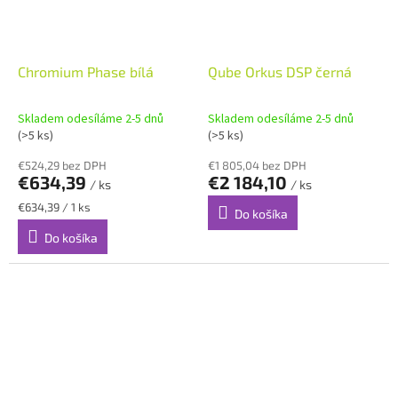
Chromium Phase bílá
Qube Orkus DSP černá
Skladem odesíláme 2-5 dnů
Skladem odesíláme 2-5 dnů
(>5 ks)
(>5 ks)
€524,29 bez DPH
€1 805,04 bez DPH
€634,39
€2 184,10
/ ks
/ ks
Jednotková
€634,39 / 1 ks
Do košíka
cena:
Do košíka