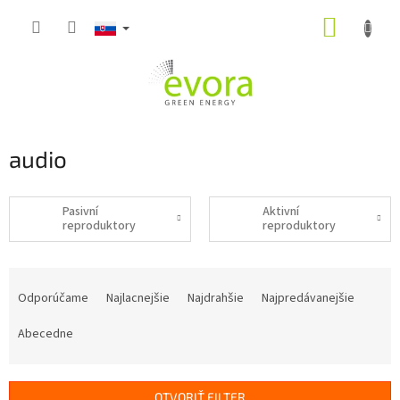
Prejsť
NÁKUP
na
obsah
KOŠÍK
audio
Pasivní
Aktivní
reproduktory
reproduktory
R
a
Odporúčame
Najlacnejšie
Najdrahšie
Najpredávanejšie
d
e
Abecedne
n
i
e
OTVORIŤ FILTER