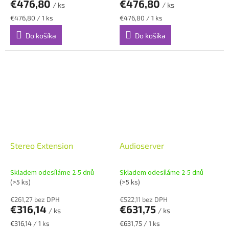
€476,80
€476,80
/ ks
/ ks
Jednotková
Jednotková
€476,80 / 1 ks
€476,80 / 1 ks
cena:
cena:
Do košíka
Do košíka
Stereo Extension
Audioserver
Skladem odesíláme 2-5 dnů
Skladem odesíláme 2-5 dnů
(>5 ks)
(>5 ks)
€261,27 bez DPH
€522,11 bez DPH
€316,14
€631,75
/ ks
/ ks
Jednotková
Jednotková
€316,14 / 1 ks
€631,75 / 1 ks