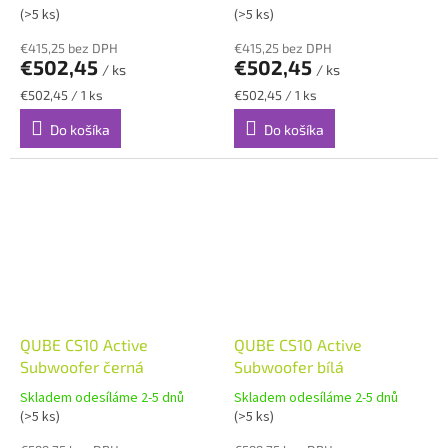
(>5 ks)
(>5 ks)
€415,25 bez DPH
€415,25 bez DPH
€502,45
€502,45
/ ks
/ ks
Jednotková
Jednotková
€502,45 / 1 ks
€502,45 / 1 ks
cena:
cena:
Do košíka
Do košíka
QUBE CS10 Active
QUBE CS10 Active
Subwoofer černá
Subwoofer bílá
Skladem odesíláme 2-5 dnů
Skladem odesíláme 2-5 dnů
(>5 ks)
(>5 ks)