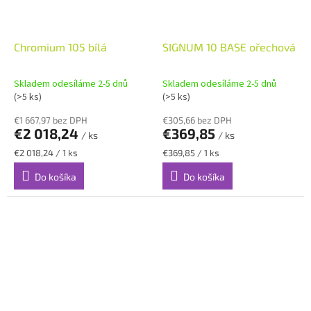
Chromium 105 bílá
SIGNUM 10 BASE ořechová
Skladem odesíláme 2-5 dnů
Skladem odesíláme 2-5 dnů
(>5 ks)
(>5 ks)
€1 667,97 bez DPH
€305,66 bez DPH
€2 018,24
€369,85
/ ks
/ ks
Jednotková
Jednotková
€2 018,24 / 1 ks
€369,85 / 1 ks
cena:
cena:
Do košíka
Do košíka