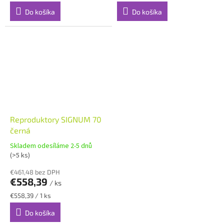
cena:
cena:
Do košíka
Do košíka
Reproduktory SIGNUM 70
černá
Skladem odesíláme 2-5 dnů
(>5 ks)
€461,48 bez DPH
€558,39
/ ks
Jednotková
€558,39 / 1 ks
cena:
Do košíka