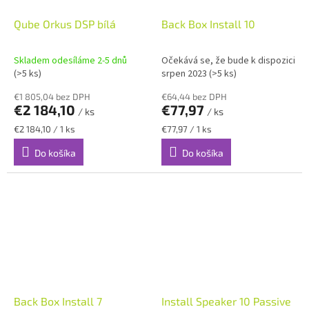
Qube Orkus DSP bílá
Back Box Install 10
Skladem odesíláme 2-5 dnů
Očekává se, že bude k dispozici
(>5 ks)
srpen 2023
(>5 ks)
€1 805,04 bez DPH
€64,44 bez DPH
€2 184,10
€77,97
/ ks
/ ks
Jednotková
Jednotková
€2 184,10 / 1 ks
€77,97 / 1 ks
cena:
cena:
Do košíka
Do košíka
Back Box Install 7
Install Speaker 10 Passive