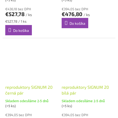
(>5 ks)
(>5 ks)
€436,18 bez DPH
€394,05 bez DPH
€527,78
€476,80
/ ks
/ ks
Jednotková
€527,78 / 1 ks
Do košíka
cena:
Do košíka
reproduktory SIGNUM 20
reproduktory SIGNUM 20
černá pár
bílá pár
Skladem odesíláme 2-5 dnů
Skladem odesíláme 2-5 dnů
(>5 ks)
(>5 ks)
€394,05 bez DPH
€394,05 bez DPH