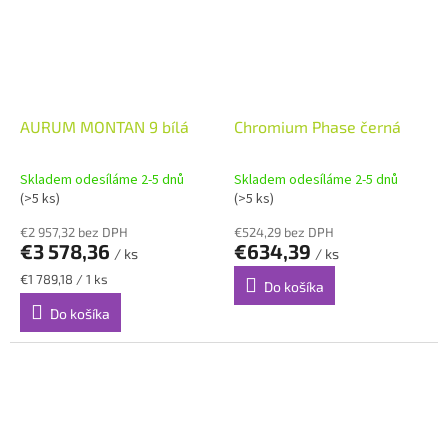
AURUM MONTAN 9 bílá
Chromium Phase černá
Skladem odesíláme 2-5 dnů
Skladem odesíláme 2-5 dnů
(>5 ks)
(>5 ks)
€2 957,32 bez DPH
€524,29 bez DPH
€3 578,36
€634,39
/ ks
/ ks
Jednotková
€1 789,18 / 1 ks
Do košíka
cena:
Do košíka