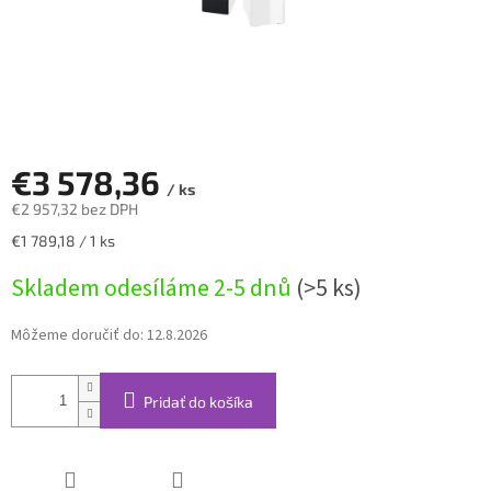
€3 578,36
/ ks
€2 957,32 bez DPH
Jednotková
€1 789,18 / 1 ks
cena:
Skladem odesíláme 2-5 dnů
(>5 ks)
Môžeme doručiť do:
12.8.2026
Pridať do košíka