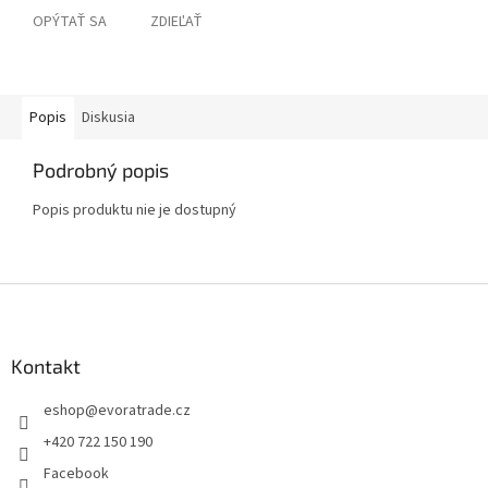
OPÝTAŤ SA
ZDIEĽAŤ
Popis
Diskusia
Podrobný popis
Popis produktu nie je dostupný
Z
á
p
ä
Kontakt
t
eshop
@
evoratrade.cz
i
e
+420 722 150 190
Facebook