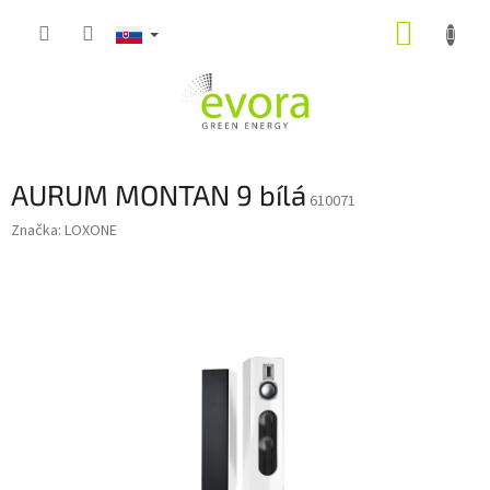
Prejsť
NÁKUP
na
obsah
KOŠÍK
AURUM MONTAN 9 bílá
610071
Značka:
LOXONE