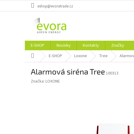
Přejít
eshop@evoratrade.cz
na
obsah
E-SHOP
Novinky
Kontakty
Značky
Domů
E-SHOP
Loxone
Tree
Alarmov
Alarmová siréna Tree
100313
Značka:
LOXONE