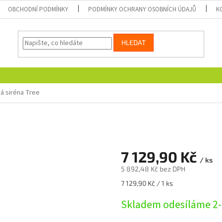
OBCHODNÍ PODMÍNKY
PODMÍNKY OCHRANY OSOBNÍCH ÚDAJŮ
K
HLEDAT
á siréna Tree
7 129,90 Kč
/ ks
5 892,48 Kč bez DPH
Měrná
7 129,90 Kč / 1 ks
cena:
Skladem odesíláme 2