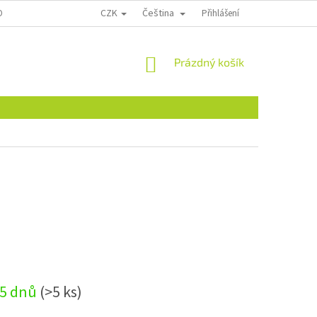
CZK
Čeština
ONTAKTY
Přihlášení
NÁKUPNÍ
Prázdný košík
KOŠÍK
-5 dnů
(>5 ks)