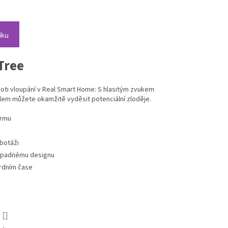
íku
Tree
roti vloupání v Real Smart Home: S hlasitým zvukem
tlem můžete okamžitě vyděsit potenciální zloděje.
armu
botáži
nápadnému designu
rdním čase