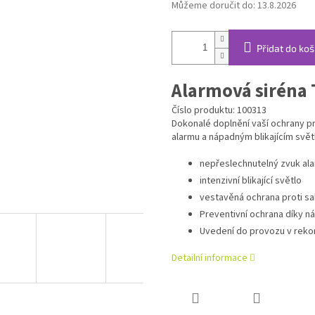
Můžeme doručit do:
13.8.2026
Přidat do koš
Alarmová siréna 
Číslo produktu: 100313
Dokonalé doplnění vaší ochrany p
alarmu a nápadným blikajícím svě
nepřeslechnutelný zvuk al
intenzivní blikající světlo
vestavěná ochrana proti sa
Preventivní ochrana díky 
Uvedení do provozu v reko
Detailní informace