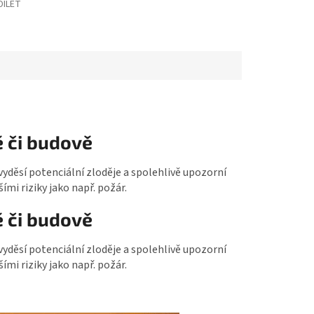
DÍLET
ě či budově
děsí potenciální zloděje a spolehlivě upozorní
mi riziky jako např. požár.
ě či budově
děsí potenciální zloděje a spolehlivě upozorní
mi riziky jako např. požár.