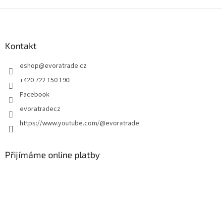
Z
á
p
a
Kontakt
t
eshop
@
evoratrade.cz
í
+420 722 150 190
Facebook
evoratradecz
https://www.youtube.com/@evoratrade
Přijímáme online platby