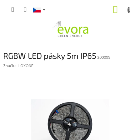
Přejít
NÁKUP
na
obsah
KOŠÍK
RGBW LED pásky 5m IP65
200099
Značka:
LOXONE