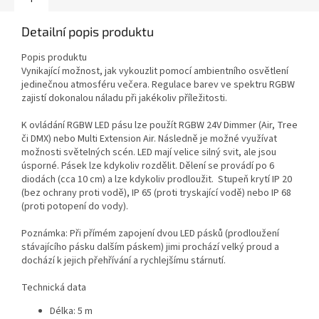
Detailní popis produktu
Popis produktu
Vynikající možnost, jak vykouzlit pomocí ambientního osvětlení
jedinečnou atmosféru večera. Regulace barev ve spektru RGBW
zajistí dokonalou náladu při jakékoliv příležitosti.
K ovládání RGBW LED pásu lze použít RGBW 24V Dimmer (Air, Tree
či DMX) nebo Multi Extension Air. Následně je možné využívat
možnosti světelných scén. LED mají velice silný svit, ale jsou
úsporné. Pásek lze kdykoliv rozdělit. Dělení se provádí po 6
diodách (cca 10 cm) a lze kdykoliv prodloužit. Stupeň krytí IP 20
(bez ochrany proti vodě), IP 65 (proti tryskající vodě) nebo IP 68
(proti potopení do vody).
Poznámka: Při přímém zapojení dvou LED pásků (prodloužení
stávajícího pásku dalším páskem) jimi prochází velký proud a
dochází k jejich přehřívání a rychlejšímu stárnutí.
Technická data
Délka: 5 m