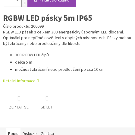
RGBW LED pásky 5m IP65
Číslo produktu: 200099
RGBW LED pásek s celkem 300 energeticky úspornými LED diodami.
Optimální pro nepřímé osvětlení v obytných místnostech. Pásky mohou
být zkráceny nebo prodlouženy dle libosti.
300 RGBW LED čipů
délka 5 m
možnost zkrácení nebo prodloužení po cca 10 cm
Detailní informace
ZEPTAT SE
SDÍLET
Popis
Diskuze
Značka