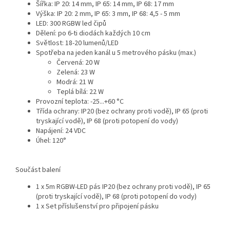
Šířka: IP 20: 14 mm, IP 65: 14 mm, IP 68: 17 mm
Výška: IP 20: 2 mm, IP 65: 3 mm, IP 68: 4,5 - 5 mm
LED: 300 RGBW led čipů
Dělení: po 6-ti diodách každých 10 cm
Světlost: 18-20 lumenů/LED
Spotřeba na jeden kanál u 5 metrového pásku (max.)
Červená: 20 W
Zelená: 23 W
Modrá: 21 W
Teplá bílá: 22 W
Provozní teplota: -25...+60 °C
Třída ochrany: IP20 (bez ochrany proti vodě), IP 65 (proti
tryskající vodě), IP 68 (proti potopení do vody)
Napájení: 24 VDC
Úhel: 120°
Součást balení
1 x 5m RGBW-LED pás IP20 (bez ochrany proti vodě), IP 65
(proti tryskající vodě), IP 68 (proti potopení do vody)
1 x Set příslušenství pro připojení pásku