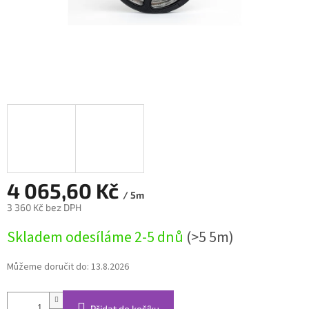
4 065,60 Kč
/ 5m
3 360 Kč bez DPH
Měrná
Skladem odesíláme 2-5 dnů
(>5 5m)
cena:
Můžeme doručit do:
13.8.2026
Přidat do košíku