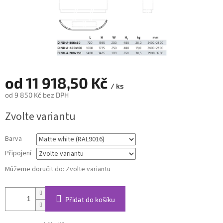
od
11 918,50 Kč
/ ks
od
9 850 Kč
bez DPH
Měrná
Zvolte variantu
cena:
Barva
Připojení
Můžeme doručit do:
Zvolte variantu
Přidat do košíku