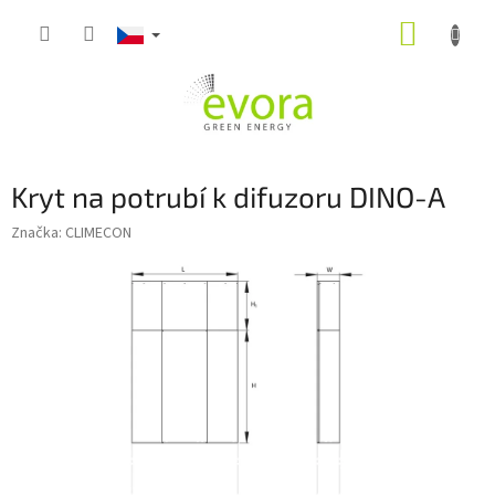
Přejít
NÁKUP
na
obsah
KOŠÍK
Kryt na potrubí k difuzoru DINO-A
Značka:
CLIMECON