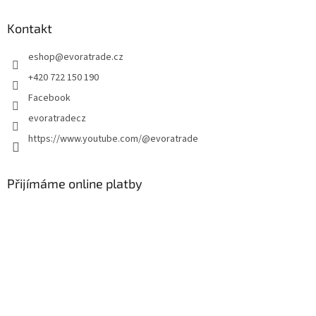
p
a
Kontakt
t
eshop
@
evoratrade.cz
í
+420 722 150 190
Facebook
evoratradecz
https://www.youtube.com/@evoratrade
Přijímáme online platby