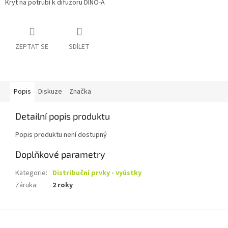
Kryt na potrubí k difuzoru DINO-A
ZEPTAT SE
SDÍLET
Popis
Diskuze
Značka
Detailní popis produktu
Popis produktu není dostupný
Doplňkové parametry
Kategorie
:
Distribuční prvky - vyústky
Záruka
:
2 roky
Z
á