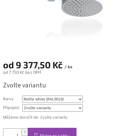
od
9 377,50 Kč
/ ks
od
7 750 Kč
bez DPH
Měrná
Zvolte variantu
cena:
Barva
Připojení
Můžeme doručit do:
Zvolte variantu
Přidat do košíku