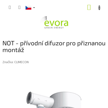
Přejít
NÁKUP
na
obsah
KOŠÍK
NOT - přívodní difuzor pro přiznanou
montáž
Značka:
CLIMECON