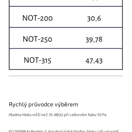
Rychlý průvodce výběrem
Hladina hluku nižší než 35 dB(A) při celkovém tlaku 50 Pa.
POZNÁMKA!
Modely S dosahují nízké hladiny hluku i při výrazně