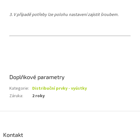
3. V případě potřeby lze polohu nastavení zajistit šroubem.
Doplňkové parametry
Kategorie
:
Distribuční prvky - vyústky
Záruka
:
2 roky
Z
á
p
a
Kontakt