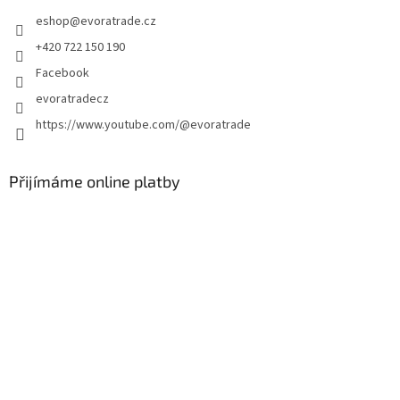
t
eshop
@
evoratrade.cz
í
+420 722 150 190
Facebook
evoratradecz
https://www.youtube.com/@evoratrade
Přijímáme online platby