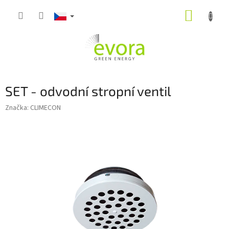
Přejít
NÁKUP
na
obsah
KOŠÍK
SET - odvodní stropní ventil
Značka:
CLIMECON