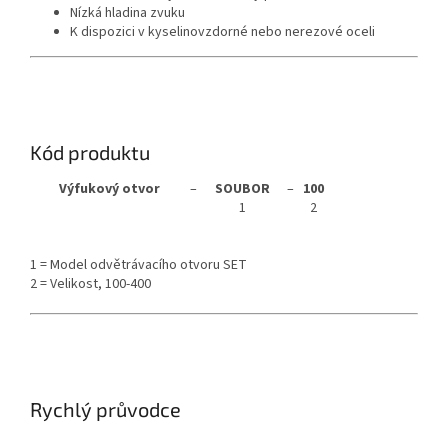
Nízká hladina zvuku
K dispozici v kyselinovzdorné nebo nerezové oceli
Kód produktu
Výfukový otvor
–
SOUBOR
–
100
1
2
1 = Model odvětrávacího otvoru SET
2 = Velikost, 100-400
Rychlý průvodce