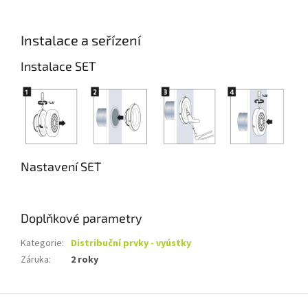
Instalace a seřízení
Instalace SET
Nastavení SET
Doplňkové parametry
Kategorie
:
Distribuční prvky - vyústky
Záruka
:
2 roky
Z