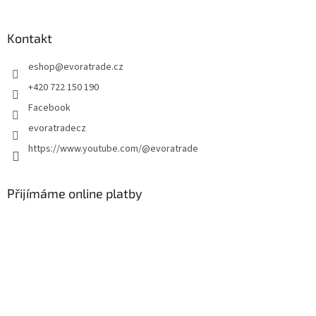
á
p
a
Kontakt
t
eshop
@
evoratrade.cz
í
+420 722 150 190
Facebook
evoratradecz
https://www.youtube.com/@evoratrade
Přijímáme online platby