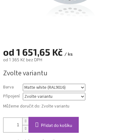
od
1 651,65 Kč
/ ks
od
1 365 Kč
bez DPH
Měrná
Zvolte variantu
cena:
Barva
Připojení
Můžeme doručit do:
Zvolte variantu
Přidat do košíku