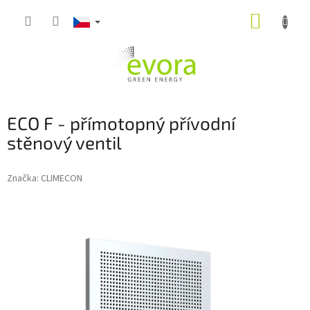
Přejít
NÁKUP
na
obsah
KOŠÍK
ECO F - přímotopný přívodní
stěnový ventil
Značka:
CLIMECON