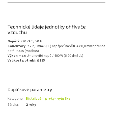
Technické údaje jednotky ohřívače
vzduchu
Napětí:
230 VAC / 50Hz
Konektory:
2 x 2,5 mm2 (PE) napájecí napětí.
4 x 0,8 mm2 přenos
dat/ RS485 (Modbus)
Výkon max:
Jmenovité napětí 400 W (6-20 dm3 /s)
Velikost potrubí:
Ø125
Doplňkové parametry
Kategorie
:
Distribuční prvky - vyústky
Záruka
:
2 roky