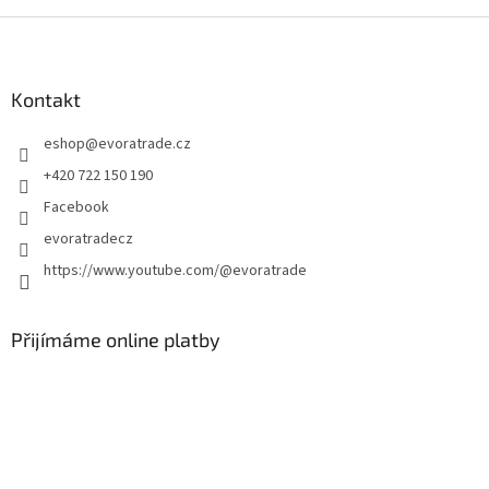
Z
á
p
a
Kontakt
t
eshop
@
evoratrade.cz
í
+420 722 150 190
Facebook
evoratradecz
https://www.youtube.com/@evoratrade
Přijímáme online platby