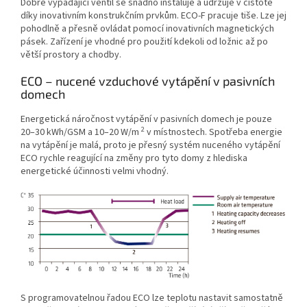
Dobře vypadající ventil se snadno instaluje a udržuje v čistotě
díky inovativním konstrukčním prvkům.
ECO-F pracuje tiše.
Lze jej
pohodlně a přesně ovládat pomocí inovativních magnetických
pásek.
Zařízení je vhodné pro použití kdekoli od ložnic až po
větší prostory a chodby.
ECO – nucené vzduchové vytápění v pasivních
domech
Energetická náročnost vytápění v pasivních domech je pouze
2
20–30 kWh/GSM a 10–20 W/m
v místnostech.
Spotřeba energie
na vytápění je malá, proto je přesný systém nuceného vytápění
ECO rychle reagující na změny pro tyto domy z hlediska
energetické účinnosti velmi vhodný.
S programovatelnou řadou ECO lze teplotu nastavit samostatně