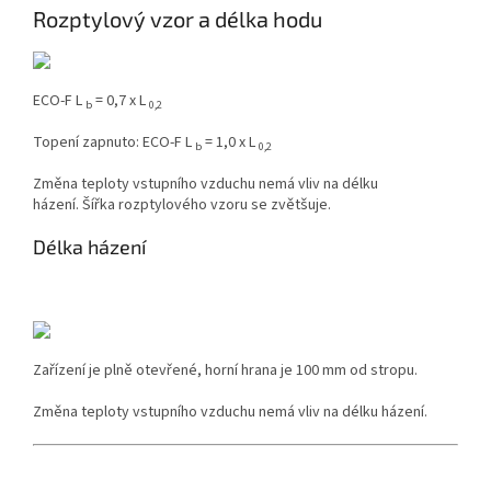
Rozptylový vzor a délka hodu
ECO-F L
= 0,7 x L
b
0,2
Topení zapnuto: ECO-F L
= 1,0 x L
b
0,2
Změna teploty vstupního vzduchu nemá vliv na délku
házení.
Šířka rozptylového vzoru se zvětšuje.
Délka házení
Zařízení je plně otevřené, horní hrana je 100 mm od stropu.
Změna teploty vstupního vzduchu nemá vliv na délku házení.