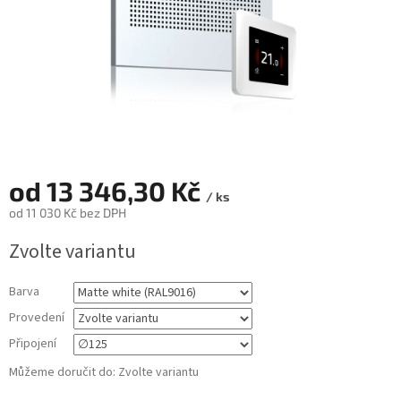
od
13 346,30 Kč
/ ks
od
11 030 Kč
bez DPH
Měrná
Zvolte variantu
cena:
Barva
Provedení
Připojení
Můžeme doručit do:
Zvolte variantu