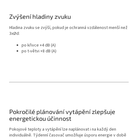
Zvýšení hladiny zvuku
Hladina zvuku se zvýší, pokud je ochranná vzdálenost menší než
3xØd:
po křivce +4 dB (A)
po t-větvi +8 dB (A)
Pokročilé plánování vytápění zlepšuje
energetickou účinnost
Pokojové teploty a vytápění lze naplánovat i na každý den
individuálně.
Týdenní časovač umožňuje úsporu energie v době