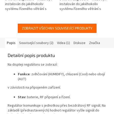
instalován do jakéhokoliv
instalován do jakéhokoliv
systému řízeného větrání s
systému řízeného větrání s
rekuperací tepla. Funguje na
rekuperací tepla. Ideální řešení
přirozeném procesu
pro jednotky do...
vypařování...
ZOBRAZIT VŠECHNY SOUVISEJÍCÍ PRODUKTY
Popis
Související soubory (2)
Videa (1)
Diskuze
Značka
Detailní popis produktu
Na displeji regulátoru se zobrazí:
Funkce
: zvlhčování (HUMIDIFY), chlazení (Cool) nebo obojí
(AUT)
v závislosti na připojeném zařízení.
Stav
: baterie, RF připojení a řízení.
Regulátor komunikuje s jednotkou přes bezdrátový RF signál. Na
základě (přednastavených) hodnot regulátor vyšle signál do