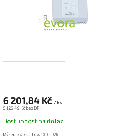
6 201,84 Kč
/ ks
5 125,49 Kč bez DPH
Měrná
Dostupnost na dotaz
cena:
Můžeme doručit do:
13.8.2026