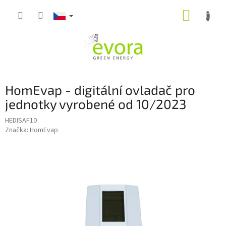
Přejít
NÁKUP
na
obsah
KOŠÍK
HomEvap - digitální ovladač pro
jednotky vyrobené od 10/2023
HEDISAF10
Značka:
HomEvap