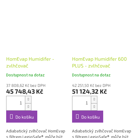
HomEvap Humidifer -
HomEvap Humidifer 600
zvlhčovač
PLUS - zvlhčovač
Dostupnost na dotaz
Dostupnost na dotaz
37 808,62 Kč bez DPH
42 251,50 Kč bez DPH
45 748,43 Kč
51 124,32 Kč
Do košíku
Do košíku
Adiabatický zvlhčovač HomEvap
Adiabatický zvlhčovač HomEvap
s filtrem LegioSafe® může být
s filtrem LegioSafe® může být