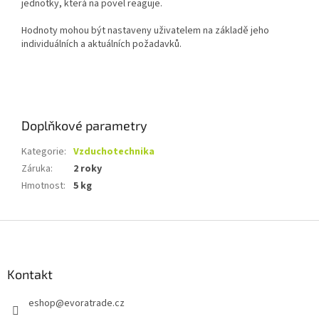
jednotky, která na povel reaguje.
Hodnoty mohou být nastaveny uživatelem na základě jeho
individuálních a aktuálních požadavků.
Doplňkové parametry
Kategorie
:
Vzduchotechnika
Záruka
:
2 roky
Hmotnost
:
5 kg
Z
á
p
a
Kontakt
t
eshop
@
evoratrade.cz
í