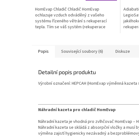
HomEvap Chladič Chladič HomEvap
Adiabati
ochlazuje vzduch odváděný z vašeho
LegioSa
systému řízeného větrání s rekuperací
jakéhoko
tepla. Tím se váš systém (rekuperace
rekupera
tepla) změní na systém...
jednotky
Popis
Související soubory (6)
Diskuze
Detailní popis produktu
Výrobní označení: HEPCAH (HomEvap výměnná kazeta s
Náhradní kazeta pro chladič HomEvap
Náhradní kazeta je vhodná pro zvlhčovač HomEvap – 
Náhradní kazeta se skládá z absorpční vložky a musí
výměna zajistí hygienicky nezávadný a bezproblémov