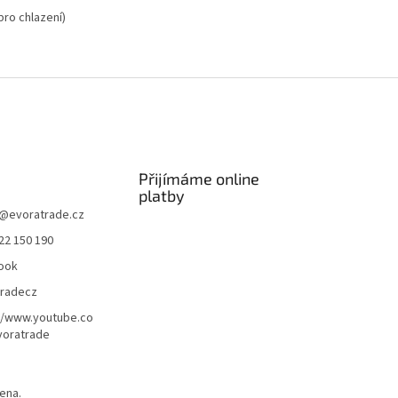
ro chlazení)
Přijímáme online
platby
@
evoratrade.cz
22 150 190
ook
tradecz
//www.youtube.co
oratrade
ena.