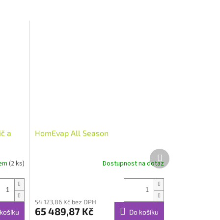
ič a
HomEvap All Season
Další
produkt
dem
(2 ks)
Dostupnost na dotaz
54 123,86 Kč bez DPH
65 489,87 Kč
košíku
Do košíku