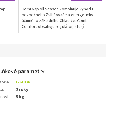
vap.
HomEvap All Season kombinuje výhodu
bezpečného Zvlhčovače a energeticky
účinného základního Chladiče. Combi
Comfort obsahuje regulátor, který
automaticky řídí vlhkost...
lňkové parametry
gorie
:
E-SHOP
ka
:
2 roky
nost
:
5 kg