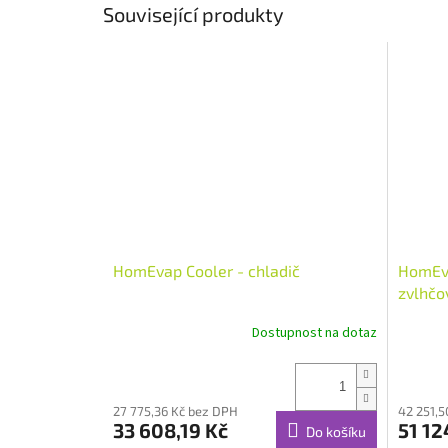
Související produkty
HomEvap Cooler - chladič
HomEva
zvlhčo
Dostupnost na dotaz
27 775,36 Kč bez DPH
42 251,5
33 608,19 Kč
51 12
Do košíku