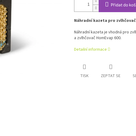
Přidat do koš
Náhradní kazeta pro zvlhčovač
Náhradní kazeta je vhodná pro z
a zvlhčovač HomEvap 600.
Detailní informace
TISK
ZEPTAT SE
S