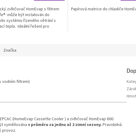
cký zvlhčovač HomEvap s filtrem
Papírová matrice do chladiče HomE
fe® může být instalován do
liv systému řízeného větrání s
cí tepla. Ideální řešení pro
 do...
Značka
Dop
 vodním filtrem)
Kate
Záru
Hmot
HEPCAC (HomeEvap Cassette Cooler ) a zvlhčovač HomEvap 600.
 být vyměňována
v průměru za jednu až 2 zimní sezony.
Pravidelná
ý provoz.