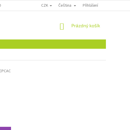
CZK
Čeština
ONTAKTY
Přihlášení
NÁKUPNÍ
Prázdný košík
KOŠÍK
EPCAC