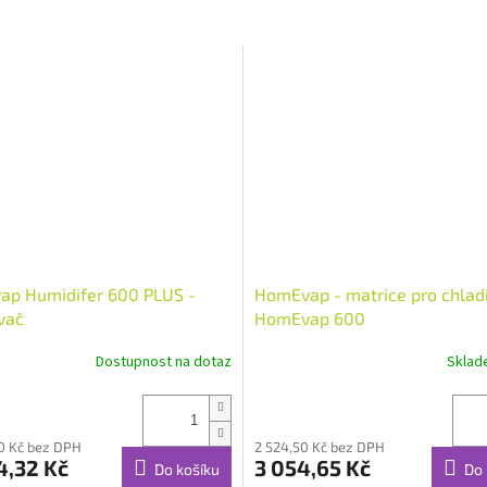
p Humidifer 600 PLUS -
HomEvap - matrice pro chlad
vač
HomEvap 600
Dostupnost na dotaz
Skla
0 Kč bez DPH
2 524,50 Kč bez DPH
4,32 Kč
3 054,65 Kč
Do košíku
Do 