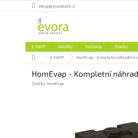
Přejít
eshop@evoratrade.cz
na
obsah
E-SHOP
Novinky
Kontakty
Značky
Domů
E-SHOP
HomEvap - Kompletní náhradní ka
HomEvap - Kompletní náhrad
Značka:
HomEvap