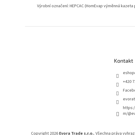
Výrobní označení: HEPCAC (HomEvap výměnná kazeta p
Z
á
p
a
t
Kontakt
í
eshop
+420 7
Faceb
evora
https:
m/@ev
Copyright 2026
Evora Trade s.r.o.
. Všechna práva vyhraz