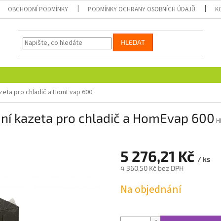
OBCHODNÍ PODMÍNKY
PODMÍNKY OCHRANY OSOBNÍCH ÚDAJŮ
K
HLEDAT
zeta pro chladič a HomEvap 600
ní kazeta pro chladič a HomEvap 600
H
5 276,21 Kč
/ ks
4 360,50 Kč bez DPH
Měrná
Na objednání
cena: