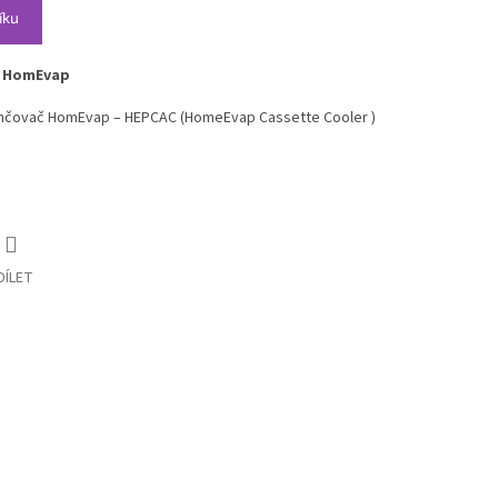
íku
HomEvap
vlhčovač HomEvap – HEPCAC (HomeEvap Cassette Cooler )
DÍLET