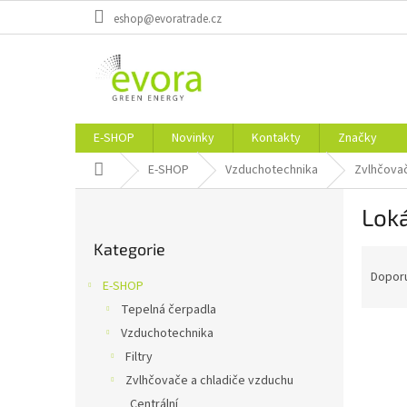
Přejít
eshop@evoratrade.cz
na
obsah
E-SHOP
Novinky
Kontakty
Značky
Domů
E-SHOP
Vzduchotechnika
Zvlhčovač
P
Loká
o
Přeskočit
s
Kategorie
kategorie
Ř
t
a
r
Dopor
E-SHOP
z
a
Tepelná čerpadla
e
n
V
n
Vzduchotechnika
n
ý
í
í
Filtry
p
p
p
Zvlhčovače a chladiče vzduchu
i
r
a
Centrální