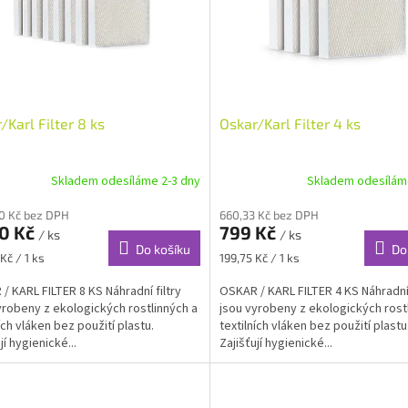
/Karl Filter 8 ks
Oskar/Karl Filter 4 ks
Skladem odesíláme 2-3 dny
Skladem odesílám
40 Kč bez DPH
660,33 Kč bez DPH
90 Kč
799 Kč
/ ks
/ ks
Do košíku
Do
Měrná
Kč / 1 ks
199,75 Kč / 1 ks
cena:
/ KARL FILTER 8 KS Náhradní filtry
OSKAR / KARL FILTER 4 KS Náhradní 
yrobeny z ekologických rostlinných a
jsou vyrobeny z ekologických rost
ích vláken bez použití plastu.
textilních vláken bez použití plastu
jí hygienické...
Zajišťují hygienické...