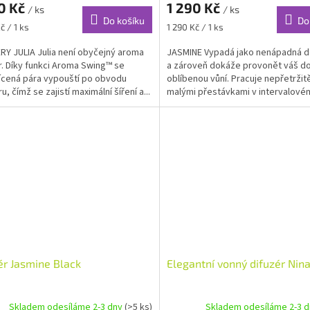
0 Kč
1 290 Kč
/ ks
/ ks
Do košíku
Do
Měrná
č / 1 ks
1 290 Kč / 1 ks
cena:
RY JULIA Julia není obyčejný aroma
JASMINE Vypadá jako nenápadná 
r. Díky funkci Aroma Swing™ se
a zároveň dokáže provonět váš 
cená pára vypouští po obvodu
oblíbenou vůní. Pracuje nepřetržit
u, čímž se zajistí maximální šíření a...
malými přestávkami v intervalové
Ten...
ér Jasmine Black
Elegantní vonný difuzér Nin
Skladem odesíláme 2-3 dny
(>5 ks)
Skladem odesíláme 2-3 