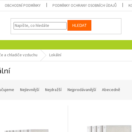
OBCHODNÍ PODMÍNKY
PODMÍNKY OCHRANY OSOBNÍCH ÚDAJŮ
K
HLEDAT
e a chladiče vzduchu
Lokální
lní
učujeme
Nejlevnější
Nejdražší
Nejprodávanější
Abecedně