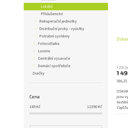
s
o
n
Lokální
p
d
e
Příslušenství
r
u
l
o
k
Rekuperační jednotky
d
t
Distribuční prvky - vyústky
u
ů
Potrubní systémy
Oskar
k
Fotovoltaika
t
Loxone
ů
Centrální vysavače
Domácí spotřebiče
1 231,
1 4
Značky
Měrná
186,25 
cena:
OSKAR 
Cena
jsou v
textiln
249
Kč
12390
Kč
Zajišťu