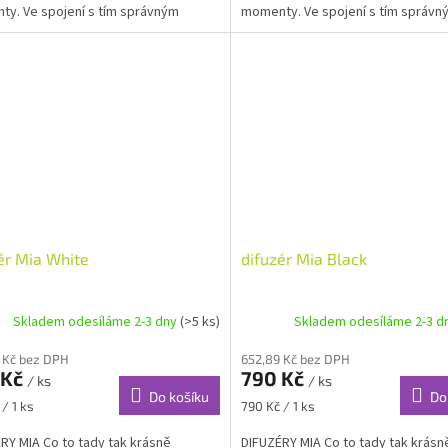
y. Ve spojení s tím správným
momenty. Ve spojení s tím správn
lním...
esenciálním...
ér Mia White
difuzér Mia Black
Skladem odesíláme 2-3 dny
(>5 ks)
Skladem odesíláme 2-3 d
 Kč bez DPH
652,89 Kč bez DPH
 Kč
790 Kč
/ ks
/ ks
Do košíku
Do
Měrná
/ 1 ks
790 Kč / 1 ks
cena:
RY MIA Co to tady tak krásně
DIFUZÉRY MIA Co to tady tak krásn