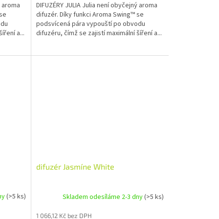
ý aroma
DIFUZÉRY JULIA Julia není obyčejný aroma
 se
difuzér. Díky funkci Aroma Swing™ se
odu
podsvícená pára vypouští po obvodu
íření a...
difuzéru, čímž se zajistí maximální šíření a...
difuzér Jasmíne White
ny
(>5 ks)
Skladem odesíláme 2-3 dny
(>5 ks)
1 066,12 Kč bez DPH