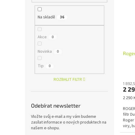
Na skladě
36
Akce
0
Novinka
0
Roger
Tip
0
ROZBALIT FILTR
1 892,
2 2
Měrná
2 290 K
cena:
Odebírat newsletter
ROGER 
filtr D
Vložte svůj e-mail a my vám budeme
Roger 
zasílat informace o nových produktech na
viry, b
našem e-shopu.