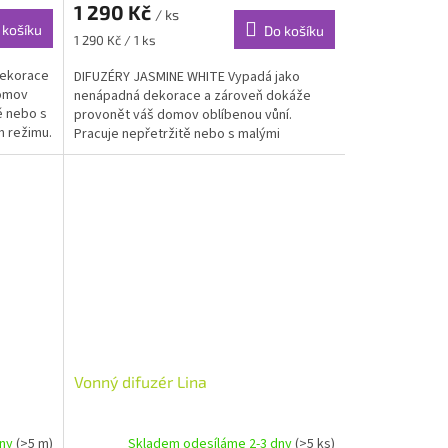
1 290 Kč
/ ks
 košíku
Do košíku
Měrná
1 290 Kč / 1 ks
cena:
dekorace
DIFUZÉRY JASMINE WHITE Vypadá jako
domov
nenápadná dekorace a zároveň dokáže
ě nebo s
provonět váš domov oblíbenou vůní.
m režimu.
Pracuje nepřetržitě nebo s malými
přestávkami v intervalovém...
a
Vonný difuzér Lina
dny
(>5 m)
Skladem odesíláme 2-3 dny
(>5 ks)