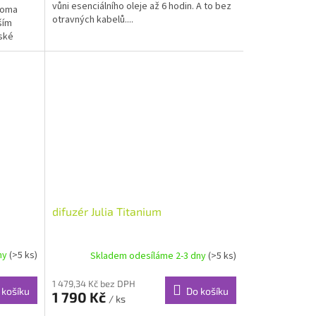
vůni esenciálního oleje až 6 hodin. A to bez
roma
otravných kabelů....
ším
ské
difuzér Julia Titanium
ny
(>5 ks)
Skladem odesíláme 2-3 dny
(>5 ks)
1 479,34 Kč bez DPH
 košíku
Do košíku
1 790 Kč
/ ks