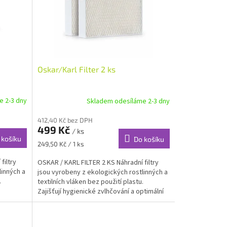
Oskar/Karl Filter 2 ks
e 2-3 dny
Skladem odesíláme 2-3 dny
412,40 Kč bez DPH
499 Kč
/ ks
 košíku
Do košíku
Měrná
249,50 Kč / 1 ks
cena:
filtry
OSKAR / KARL FILTER 2 KS Náhradní filtry
linných a
jsou vyrobeny z ekologických rostlinných a
.
textilních vláken bez použití plastu.
Zajišťují hygienické zvlhčování a optimální
výkon...