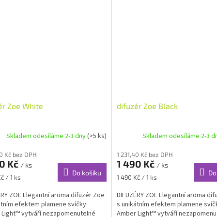
ér Zoe White
difuzér Zoe Black
Skladem odesíláme 2-3 dny
(>5 ks)
Skladem odesíláme 2-3 d
40 Kč bez DPH
1 231,40 Kč bez DPH
90 Kč
1 490 Kč
/ ks
/ ks
Do košíku
Do
Měrná
č / 1 ks
1 490 Kč / 1 ks
cena:
RY ZOE Elegantní aroma difuzér Zoe
DIFUZÉRY ZOE Elegantní aroma dif
átním efektem plamene svíčky
s unikátním efektem plamene svíč
Light™ vytváří nezapomenutelné
Amber Light™ vytváří nezapomenu