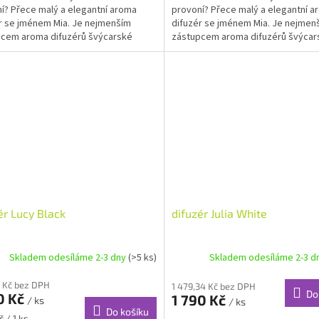
í? Přece malý a elegantní aroma
provoní? Přece malý a elegantní a
r se jménem Mia. Je nejmenším
difuzér se jménem Mia. Je nejmen
cem aroma difuzérů švýcarské
zástupcem aroma difuzérů švýcar
 Stadler Form. Díky...
značky Stadler Form. Díky...
ér Lucy Black
difuzér Julia White
Skladem odesíláme 2-3 dny
(>5 ks)
Skladem odesíláme 2-3 d
 Kč bez DPH
1 479,34 Kč bez DPH
Do
0 Kč
1 790 Kč
/ ks
/ ks
Do košíku
č / 1 ks