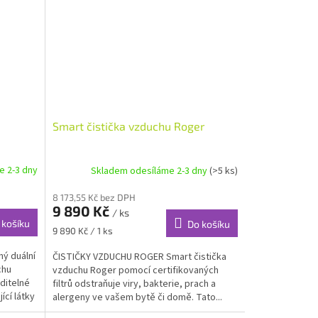
Smart čistička vzduchu Roger
e 2-3 dny
Skladem odesíláme 2-3 dny
(>5 ks)
8 173,55 Kč bez DPH
9 890 Kč
/ ks
 košíku
Do košíku
Měrná
9 890 Kč / 1 ks
cena:
ý duální
ČISTIČKY VZDUCHU ROGER Smart čistička
chu
vzduchu Roger pomocí certifikovaných
ditelné
filtrů odstraňuje viry, bakterie, prach a
ící látky
alergeny ve vašem bytě či domě. Tato...