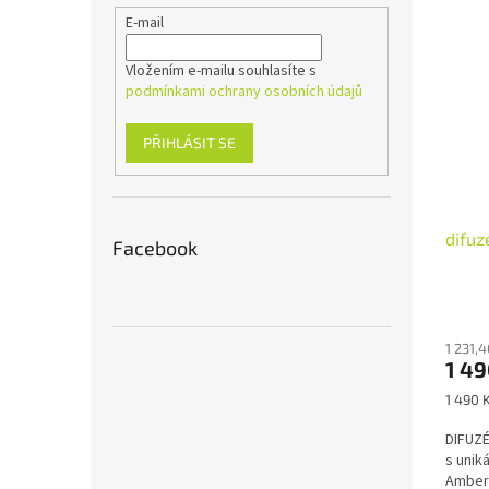
E-mail
Vložením e-mailu souhlasíte s
podmínkami ochrany osobních údajů
PŘIHLÁSIT SE
difuz
Facebook
1 231,
1 4
Měrná
1 490 K
cena:
DIFUZÉ
s unik
Amber 