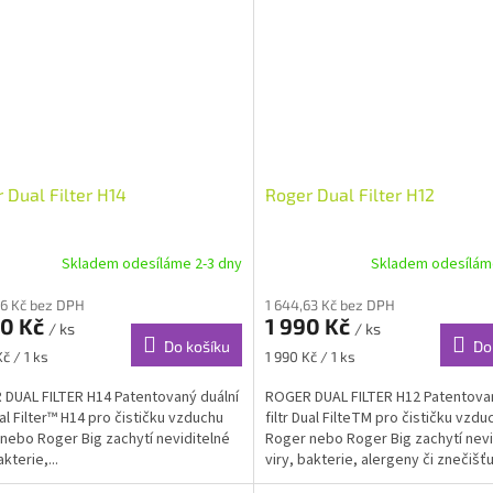
 Dual Filter H14
Roger Dual Filter H12
Skladem odesíláme 2-3 dny
Skladem odesílám
56 Kč bez DPH
1 644,63 Kč bez DPH
90 Kč
1 990 Kč
/ ks
/ ks
Do košíku
Do
Měrná
č / 1 ks
1 990 Kč / 1 ks
cena:
DUAL FILTER H14 Patentovaný duální
ROGER DUAL FILTER H12 Patentovan
ual Filter™ H14 pro čističku vzduchu
filtr Dual FilteTM pro čističku vzdu
nebo Roger Big zachytí neviditelné
Roger nebo Roger Big zachytí nevi
akterie,...
viry, bakterie, alergeny či znečišťuj
ve...