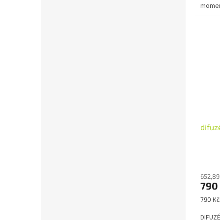
moment
esenciá
difuz
652,89
790
Měrná
790 Kč 
cena:
DIFUZÉ