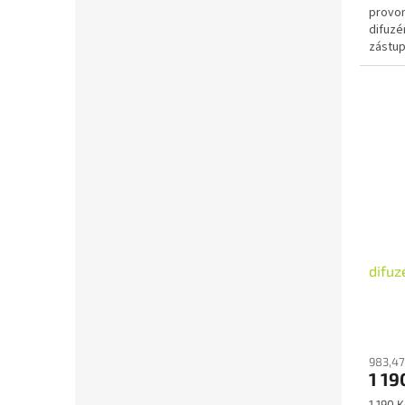
provon
difuzé
zástup
značky
difuz
983,47
1 19
Měrná
1 190 K