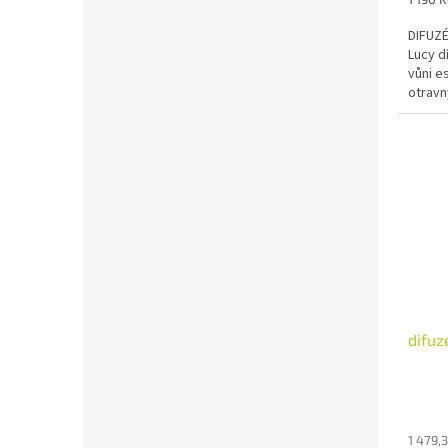
cena:
DIFUZÉ
Lucy d
vůni e
otravn
difuz
1 479,