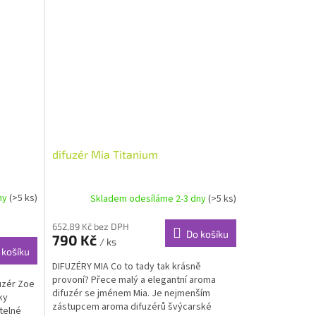
difuzér Mia Titanium
ny
(>5 ks)
Skladem odesíláme 2-3 dny
(>5 ks)
652,89 Kč bez DPH
Do košíku
790 Kč
/ ks
 košíku
DIFUZÉRY MIA Co to tady tak krásně
provoní? Přece malý a elegantní aroma
uzér Zoe
difuzér se jménem Mia. Je nejmenším
ky
zástupcem aroma difuzérů švýcarské
telné