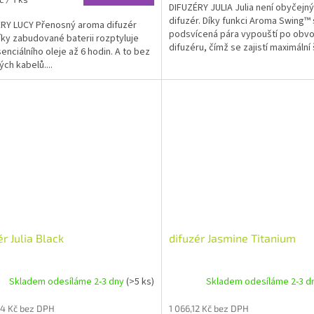
DIFUZÉRY JULIA Julia není obyčejn
difuzér. Díky funkci Aroma Swing™
RY LUCY Přenosný aroma difuzér
podsvícená pára vypouští po obv
íky zabudované baterii rozptyluje
difuzéru, čímž se zajistí maximální š
senciálního oleje až 6 hodin. A to bez
ých kabelů....
ér Julia Black
difuzér Jasmine Titanium
Skladem odesíláme 2-3 dny
(>5 ks)
Skladem odesíláme 2-3 d
34 Kč bez DPH
1 066,12 Kč bez DPH