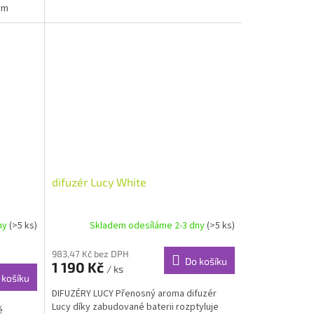
značky Stadler Form. Díky...
ým
difuzér Lucy White
ny
(>5 ks)
Skladem odesíláme 2-3 dny
(>5 ks)
983,47 Kč bez DPH
Do košíku
1 190 Kč
/ ks
 košíku
DIFUZÉRY LUCY Přenosný aroma difuzér
Lucy díky zabudované baterii rozptyluje
ě