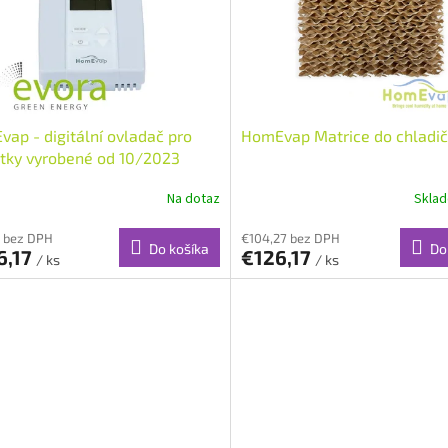
ap - digitální ovladač pro
HomEvap Matrice do chladi
tky vyrobené od 10/2023
Na dotaz
Skla
1 bez DPH
€104,27 bez DPH
Do košíka
Do
6,17
€126,17
/ ks
/ ks