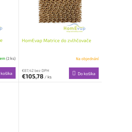
če
HomEvap Matrice do zvlhčovače
dem
(2 ks)
Na objednání
€87,42 bez DPH
 košíka
Do košíka
€105,78
/ ks