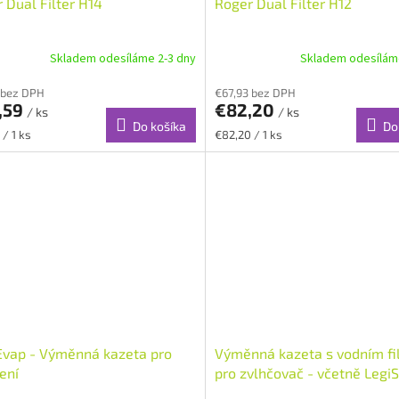
 Dual Filter H14
Roger Dual Filter H12
Skladem odesíláme 2-3 dny
Skladem odesílám
 bez DPH
€67,93 bez DPH
,59
€82,20
/ ks
/ ks
Do košíka
Do
ková
Jednotková
 / 1 ks
€82,20 / 1 ks
cena:
vap - Výměnná kazeta pro
Výměnná kazeta s vodním fi
ení
pro zvlhčovač - včetně Legi