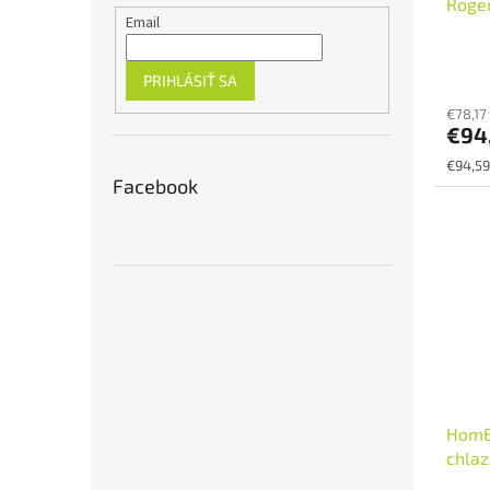
Roger
Email
PRIHLÁSIŤ SA
€78,17
€94
Jednot
€94,59
Facebook
cena:
HomE
chlaz