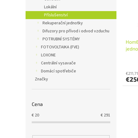
s
r
Lokální
p
o
Příslušenství
r
d
o
u
Rekuperační jednotky
d
k
Difuzory pro přívod i odvod vzduchu
u
t
POTRUBNÍ SYSTÉMY
HomEv
k
o
FOTOVOLTAIKA (FVE)
jedno
t
v
LOXONE
o
v
Centrální vysavače
Domácí spotřebiče
€211,7
€25
Značky
Cena
€
20
€
291