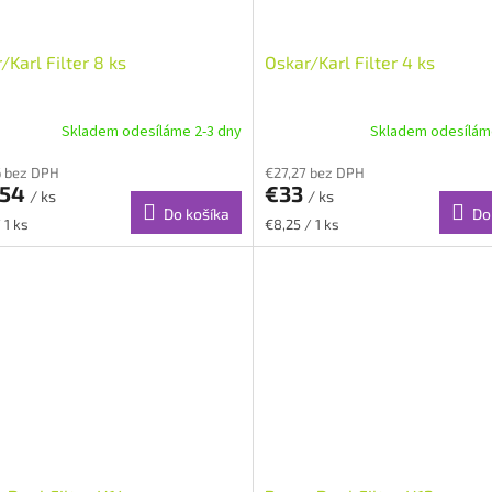
/Karl Filter 8 ks
Oskar/Karl Filter 4 ks
Skladem odesíláme 2-3 dny
Skladem odesílám
6 bez DPH
€27,27 bez DPH
,54
€33
/ ks
/ ks
Do košíka
Do
ková
Jednotková
 1 ks
€8,25 / 1 ks
cena: