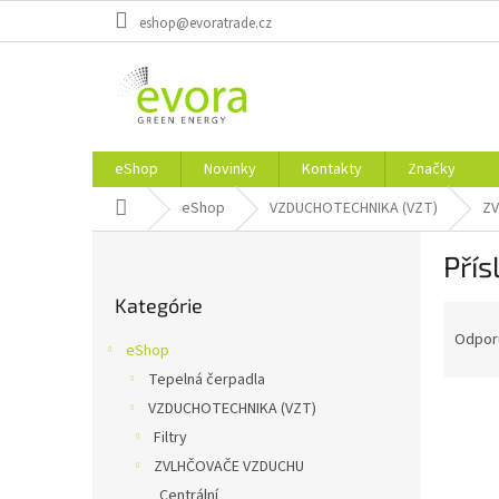
Prejsť
eshop@evoratrade.cz
na
obsah
eShop
Novinky
Kontakty
Značky
Domov
eShop
VZDUCHOTECHNIKA (VZT)
ZV
B
Přís
o
Preskočiť
č
Kategórie
kategórie
R
n
a
ý
Odpor
eShop
d
p
Tepelná čerpadla
e
a
V
n
VZDUCHOTECHNIKA (VZT)
n
ý
i
e
Filtry
p
e
l
ZVLHČOVAČE VZDUCHU
i
p
Centrální