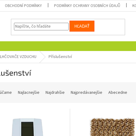
OBCHODNÍ PODMÍNKY
PODMÍNKY OCHRANY OSOBNÍCH ÚDAJŮ
K
HĽADAŤ
LHČOVAČE VZDUCHU
Příslušenství
lušenství
účame
Najlacnejšie
Najdrahšie
Najpredávanejšie
Abecedne