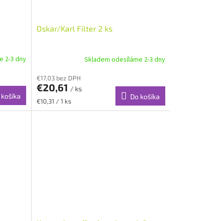
Oskar/Karl Filter 2 ks
e 2-3 dny
Skladem odesíláme 2-3 dny
€17,03 bez DPH
€20,61
/ ks
 košíka
Do košíka
Jednotková
€10,31 / 1 ks
cena: