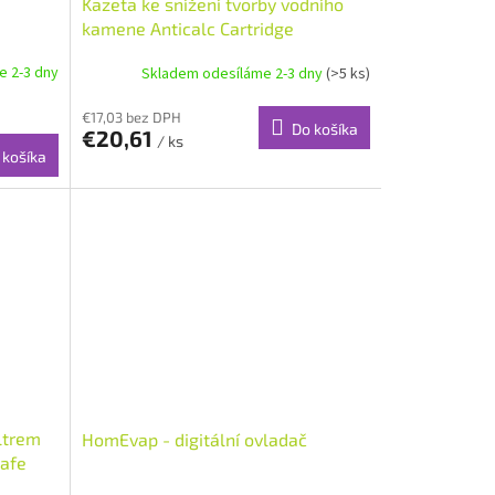
Kazeta ke snížení tvorby vodního
kamene Anticalc Cartridge
e 2-3 dny
Skladem odesíláme 2-3 dny
(>5 ks)
€17,03 bez DPH
Do košíka
€20,61
/ ks
 košíka
ltrem
HomEvap - digitální ovladač
Safe