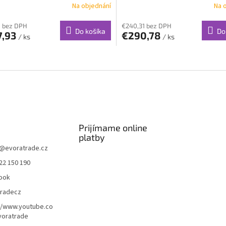
Na objednání
Na 
1 bez DPH
€240,31 bez DPH
Do košíka
Do
7,93
€290,78
/ ks
/ ks
O
v
l
á
d
a
c
i
Prijímame online
e
platby
p
@
evoratrade.cz
r
22 150 190
v
k
ook
y
tradecz
v
ý
//www.youtube.co
p
oratrade
i