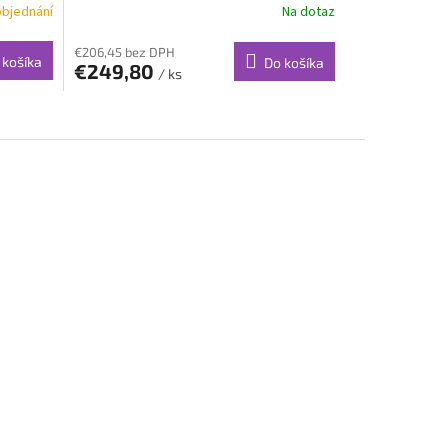
objednání
Na dotaz
€206,45 bez DPH
 košíka
Do košíka
€249,80
/ ks