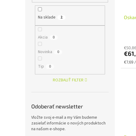
Na sklade
Oskar
2
Akcia
0
€50,8
Novinka
0
€61
Jednot
€7,69 /
Tip
0
cena:
ROZBALIŤ FILTER
Odoberať newsletter
Vložte svoj e-mail a my Vám budeme
zasielať informácie o nových produktoch
na našom e-shope.