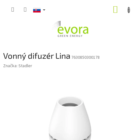
Prejsť
NÁKUP
na
obsah
KOŠÍK
Vonný difuzér Lina
7630850300178
Značka:
Stadler