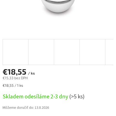
€18,55
/ ks
€15,33 bez DPH
Jednotková
€18,55 / 1 ks
cena:
Skladem odesíláme 2-3 dny
(>5 ks)
Môžeme doručiť do:
13.8.2026