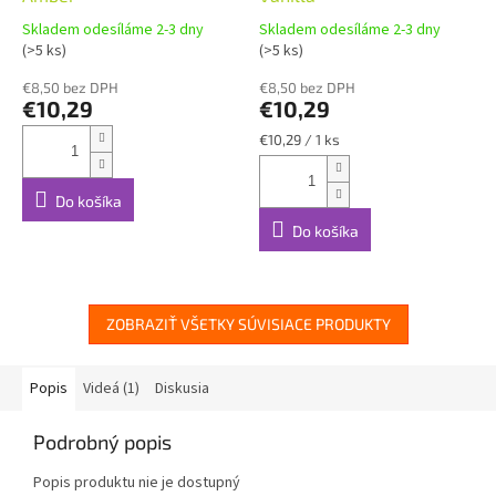
Skladem odesíláme 2-3 dny
Skladem odesíláme 2-3 dny
(>5 ks)
(>5 ks)
€8,50 bez DPH
€8,50 bez DPH
€10,29
€10,29
Jednotková
€10,29 / 1 ks
cena:
Do košíka
Do košíka
ZOBRAZIŤ VŠETKY SÚVISIACE PRODUKTY
Popis
Videá (1)
Diskusia
Podrobný popis
Popis produktu nie je dostupný