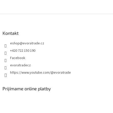
Z
á
p
ä
Kontakt
t
eshop
@
evoratrade.cz
i
e
+420 722 150 190
Facebook
evoratradecz
https://www.youtube.com/@evoratrade
Prijímame online platby