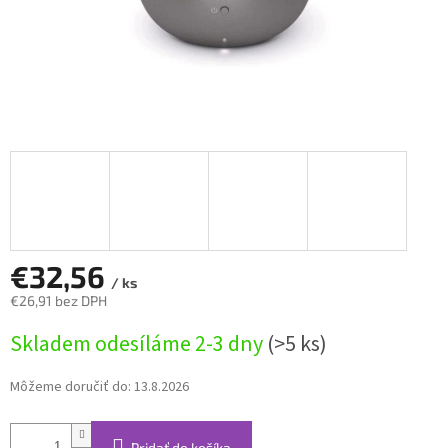
€32,56
/ ks
€26,91 bez DPH
Jednotková
Skladem odesíláme 2-3 dny
(>5 ks)
cena:
Môžeme doručiť do:
13.8.2026
Pridať do košíka