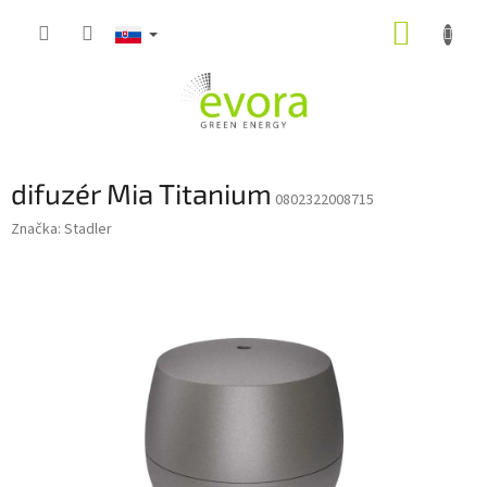
Prejsť
NÁKUP
na
obsah
KOŠÍK
difuzér Mia Titanium
0802322008715
Značka:
Stadler