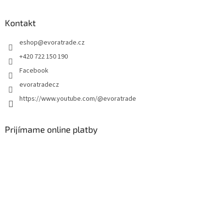
á
p
ä
Kontakt
t
eshop
@
evoratrade.cz
i
e
+420 722 150 190
Facebook
evoratradecz
https://www.youtube.com/@evoratrade
Prijímame online platby