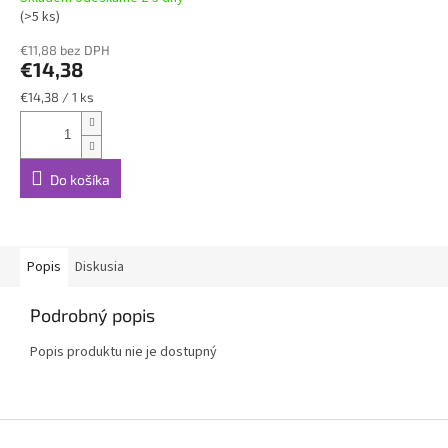
(>5 ks)
€11,88 bez DPH
€14,38
Jednotková
€14,38 / 1 ks
cena:
Do košíka
Popis
Diskusia
Podrobný popis
Popis produktu nie je dostupný
Z