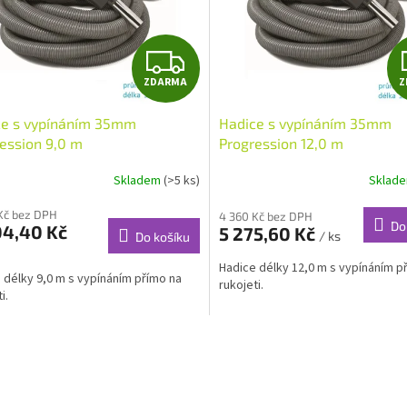
Z
ZDARMA
Z
D
ce s vypínáním 35mm
Hadice s vypínáním 35mm
A
ession 9,0 m
Progression 12,0 m
R
Skladem
(>5 ks)
Sklad
M
Kč bez DPH
4 360 Kč bez DPH
Do
04,40 Kč
5 275,60 Kč
/ ks
Do košíku
A
Hadice délky 12,0 m s vypínáním p
 délky 9,0 m s vypínáním přímo na
rukojeti.
i.
O
v
l
á