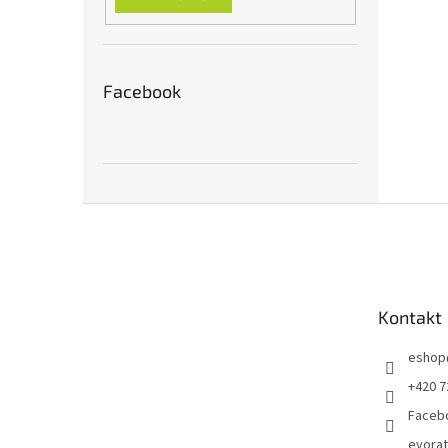
Facebook
Z
á
p
a
t
Kontakt
í
eshop
+420 7
Faceb
evora