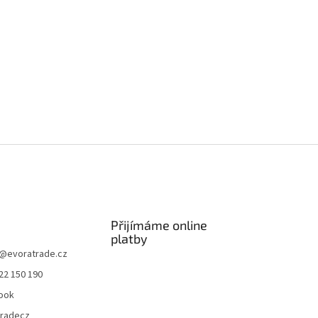
Přijímáme online
platby
@
evoratrade.cz
22 150 190
ook
tradecz