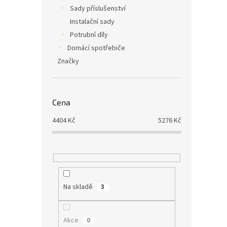
Sady příslušenství
Instalační sady
Potrubní díly
Domácí spotřebiče
Značky
Cena
4404
Kč
5276
Kč
Na skladě
3
Akce
0