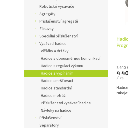
s
o
n
Robotické vysavače
p
d
e
Agregáty
r
u
l
o
k
Příslušenství agregátů
d
t
Zásuvky
u
ů
Speciální příslušenství
Hadi
k
Vysávací hadice
Progr
t
Věšáky a držáky
ů
Hadice s obousměrnou komunikací
Hadice s regulací výkonu
3 640 
4 4
Hadice s vypínáním
/ ks
Hadice smršťovací
Hadice
Hadice standardní
rukojet
Hadice metráž
Příslušenství vysávací hadice
Návleky na hadice
Příslušenství
Separátory