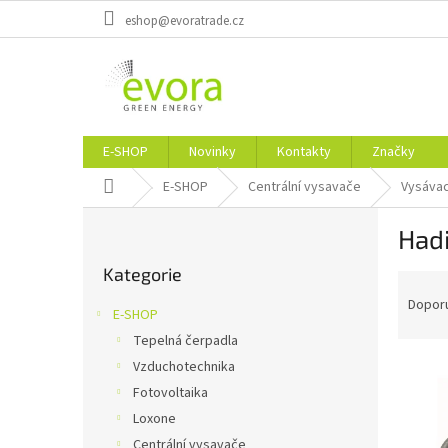
Přejít
eshop@evoratrade.cz
na
obsah
E-SHOP
Novinky
Kontakty
Značky
Domů
E-SHOP
Centrální vysavače
Vysávac
P
Hadi
o
Přeskočit
s
Kategorie
kategorie
Ř
t
a
r
Dopor
E-SHOP
z
a
Tepelná čerpadla
e
n
V
n
Vzduchotechnika
n
ý
í
í
Fotovoltaika
p
p
p
Loxone
i
r
a
Centrální vysavače