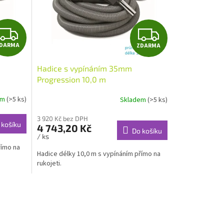
Z
Z
DARMA
ZDARMA
D
D
Hadice s vypínáním 35mm
A
A
Progression 10,0 m
R
R
em
(>5 ks)
Skladem
(>5 ks)
M
M
3 920 Kč bez DPH
 košíku
4 743,20 Kč
Do košíku
A
A
/ ks
římo na
Hadice délky 10,0 m s vypínáním přímo na
rukojeti.