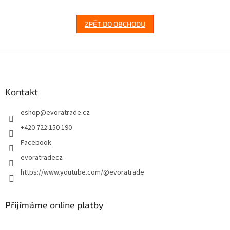
ZPĚT DO OBCHODU
Z
á
p
a
Kontakt
t
eshop
@
evoratrade.cz
í
+420 722 150 190
Facebook
evoratradecz
https://www.youtube.com/@evoratrade
Přijímáme online platby