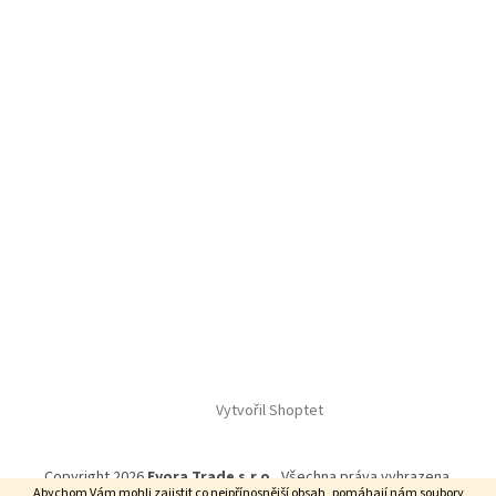
Vytvořil Shoptet
Copyright 2026
Evora Trade s.r.o.
. Všechna práva vyhrazena.
Abychom Vám mohli zajistit co nejpřínosnější obsah, pomáhají nám soubory