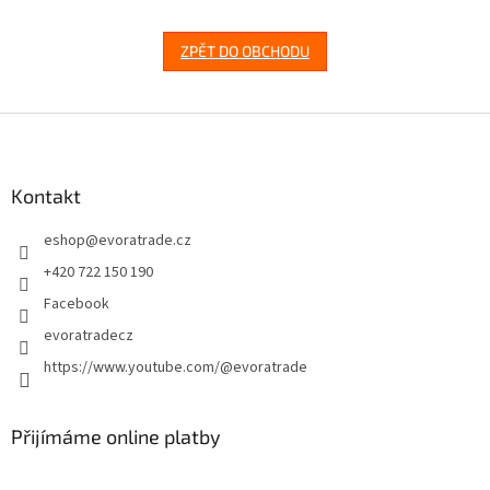
ZPĚT DO OBCHODU
Z
á
p
a
Kontakt
t
eshop
@
evoratrade.cz
í
+420 722 150 190
Facebook
evoratradecz
https://www.youtube.com/@evoratrade
Přijímáme online platby