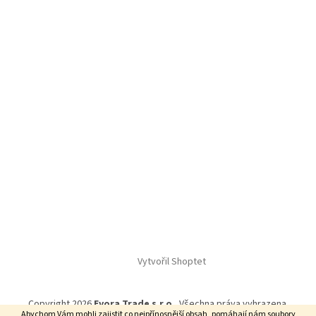
Vytvořil Shoptet
Copyright 2026
Evora Trade s.r.o.
. Všechna práva vyhrazena.
Abychom Vám mohli zajistit co nejpřínosnější obsah, pomáhají nám soubory