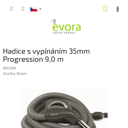
Přejít
NÁKUP
na
obsah
KOŠÍK
Hadice s vypínáním 35mm
Progression 9,0 m
050 894
Značka:
Beam