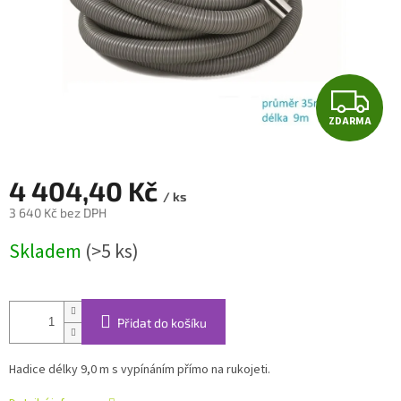
Z
ZDARMA
D
A
4 404,40 Kč
/ ks
R
3 640 Kč bez DPH
Měrná
M
Skladem
(>5 ks)
cena:
A
Přidat do košíku
Hadice délky 9,0 m s vypínáním přímo na rukojeti.