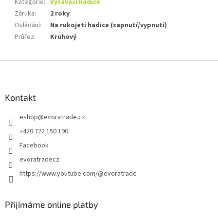
Kategorie
:
Vysávací hadice
Záruka
:
2 roky
Ovládání
:
Na rukojeti hadice (zapnutí/vypnutí)
Průřez
:
Kruhový
Z
á
p
a
Kontakt
t
eshop
@
evoratrade.cz
í
+420 722 150 190
Facebook
evoratradecz
https://www.youtube.com/@evoratrade
Přijímáme online platby