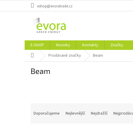
Přejít
eshop@evoratrade.cz
na
obsah
E-SHOP
Novinky
Kontakty
Značky
Domů
Prodávané značky
Beam
Beam
Ř
a
Doporučujeme
Nejlevnější
Nejdražší
Nejprodáva
z
e
V
n