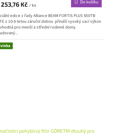
Do košíku
 253,76 Kč
/ ks
A
ciální edice z řady Alliance BEAM FORTIS PLUS 650TB
E s 10-ti letou záruční dobou přináší vysoký sací výkon
e vhodná pro menší a střední rodinné domy.
udovaný...
vinka
očistící pohyblivý filtr GORETM dlouhý pro