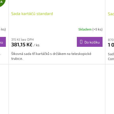
MA
D
Sada kartáčů standard
Sa
A
R
5 ks)
Skladem
(>5 ks)
M
315 Kč bez DPH
870
ku
Do košíku
381,15 Kč
1 
/ ks
A
.
ŠIkovná sada tří kartáčků s držákem na teleskopické
Sad
trubice.
Com