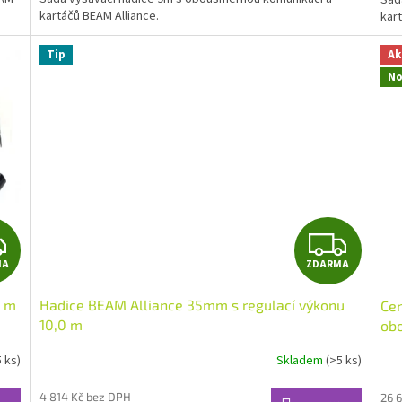
kartáčů BEAM Alliance.
kar
Tip
Ak
No
Z
Z
MA
ZDARMA
D
D
0 m
Hadice BEAM Alliance 35mm s regulací výkonu
Cen
A
A
10,0 m
ob
R
R
5 ks)
Skladem
(>5 ks)
M
M
4 814 Kč bez DPH
26 