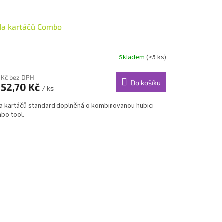
da kartáčů Combo
Skladem
(>5 ks)
 Kč bez DPH
Do košíku
052,70 Kč
/ ks
a kartáčů standard doplněná o kombinovanou hubici
bo tool.