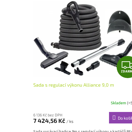
ý
í
p
p
i
r
s
o
p
d
r
u
o
k
d
t
u
ů
k
t
ZDAR
ů
Sada s regulací výkonu Alliance 9,0 m
Skladem
(>
6 136 Kč bez DPH
Do koší
7 424,56 Kč
/ ks
Sada vysávací hadice 9m s regulací výkonu a kartáčů B