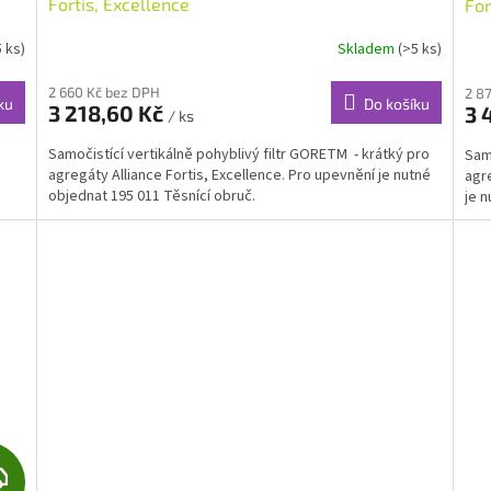
Fortis, Excellence
For
R
5 ks)
Skladem
(>5 ks)
M
2 660 Kč bez DPH
2 8
ku
Do košíku
3 218,60 Kč
3 
/ ks
A
Samočistící vertikálně pohyblivý filtr GORETM - krátký pro
Samo
agregáty Alliance Fortis, Excellence. Pro upevnění je nutné
agre
objednat 195 011 Těsnící obruč.
je n
Z