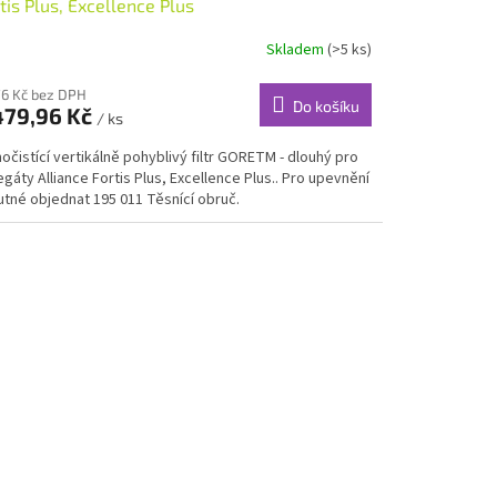
tis Plus, Excellence Plus
Skladem
(>5 ks)
76 Kč bez DPH
Do košíku
479,96 Kč
/ ks
čistící vertikálně pohyblivý filtr GORETM - dlouhý pro
gáty Alliance Fortis Plus, Excellence Plus.. Pro upevnění
utné objednat 195 011 Těsnící obruč.