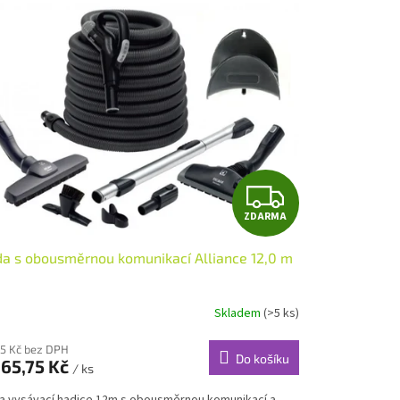
Z
ZDARMA
D
a s obousměrnou komunikací Alliance 12,0 m
A
R
Skladem
(>5 ks)
M
75 Kč bez DPH
Do košíku
165,75 Kč
/ ks
A
a vysávací hadice 12m s obousměrnou komunikací a