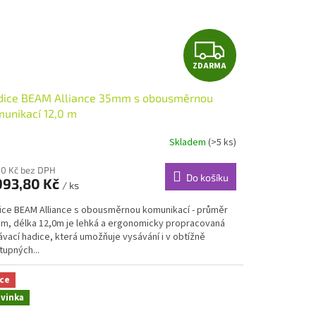
Z
ZDARMA
D
dice BEAM Alliance 35mm s obousměrnou
A
unikací 12,0 m
R
Skladem
(>5 ks)
M
80 Kč bez DPH
Do košíku
993,80 Kč
/ ks
A
ice BEAM Alliance s obousměrnou komunikací - průměr
m, délka 12,0m je lehká a ergonomicky propracovaná
vací hadice, která umožňuje vysávání i v obtížně
tupných...
ce
vinka