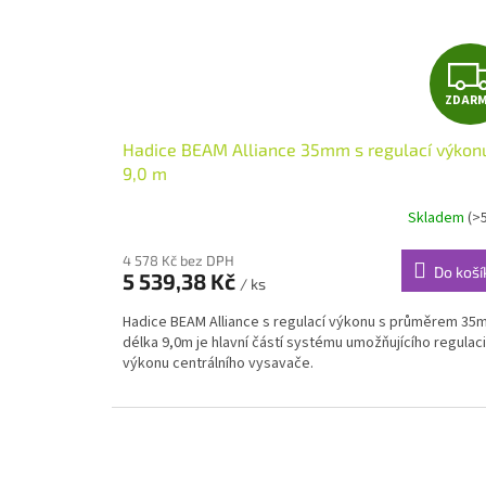
ZDAR
Hadice BEAM Alliance 35mm s regulací výkon
9,0 m
Skladem
(>
4 578 Kč bez DPH
Do koší
5 539,38 Kč
/ ks
Hadice BEAM Alliance s regulací výkonu s průměrem 35
délka 9,0m je hlavní částí systému umožňujícího regulaci
výkonu centrálního vysavače.