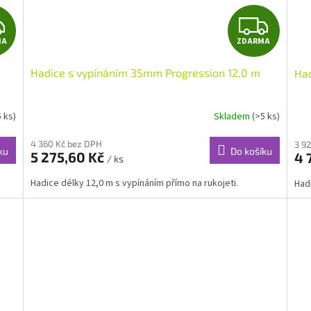
Z
Z
MA
ZDARMA
D
D
Hadice s vypínáním 35mm Progression 12,0 m
Had
A
A
R
R
5 ks)
Skladem
(>5 ks)
M
M
4 360 Kč bez DPH
3 9
ku
Do košíku
5 275,60 Kč
4 
/ ks
A
A
Hadice délky 12,0 m s vypínáním přímo na rukojeti.
Hadi