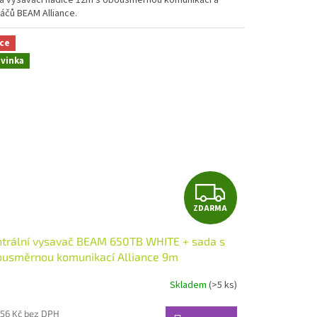
táčů BEAM Alliance.
ce
vinka
Z
ZDARMA
D
trální vysavač BEAM 650TB WHITE + sada s
A
ousměrnou komunikací Alliance 9m
R
Skladem
(>5 ks)
M
656 Kč bez DPH