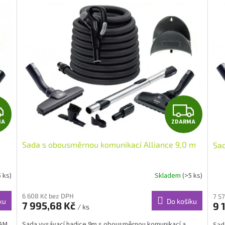
Z
Z
MA
ZDARMA
D
D
Sada s obousměrnou komunikací Alliance 9,0 m
Sad
A
A
R
R
5 ks)
Skladem
(>5 ks)
M
M
6 608 Kč bez DPH
7 5
ku
Do košíku
7 995,68 Kč
9 
/ ks
A
A
EAM
Sada vysávací hadice 9m s obousměrnou komunikací a
Sad