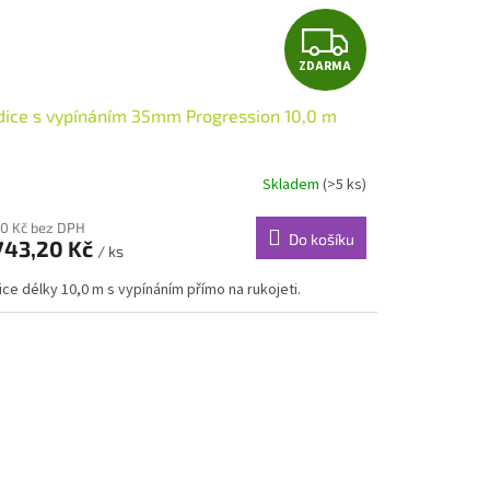
Z
ZDARMA
D
ice s vypínáním 35mm Progression 10,0 m
A
R
Skladem
(>5 ks)
M
20 Kč bez DPH
Do košíku
743,20 Kč
/ ks
A
ce délky 10,0 m s vypínáním přímo na rukojeti.