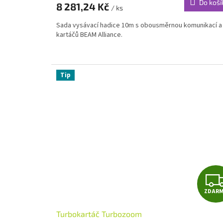
Do koší
8 281,24 Kč
/ ks
Sada vysávací hadice 10m s obousměrnou komunikací a
kartáčů BEAM Alliance.
Tip
ZDAR
Turbokartáč Turbozoom