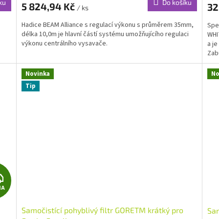
ku
Do košíku
5 824,94 Kč
32
/ ks
A
A
Hadice BEAM Alliance s regulací výkonu s průměrem 35mm,
Spe
délka 10,0m je hlavní částí systému umožňujícího regulaci
WHIT
výkonu centrálního vysavače.
a j
Zab
Novinka
No
Tip
Z
MA
D
Samočistící pohyblivý filtr GORETM krátký pro
Sam
A