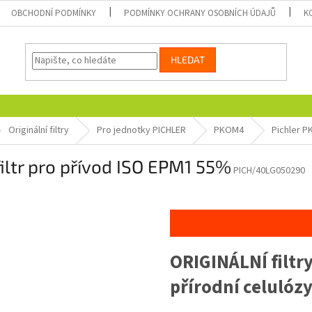
OBCHODNÍ PODMÍNKY
PODMÍNKY OCHRANY OSOBNÍCH ÚDAJŮ
K
HLEDAT
Originální filtry
Pro jednotky PICHLER
PKOM4
Pichler P
iltr pro přívod ISO EPM1 55%
PICH/40LG050290
ORIGINÁLNÍ filtry
přírodní celulózy