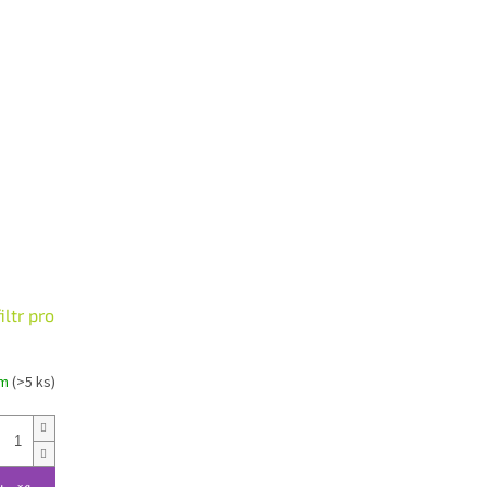
ltr pro
em
(>5 ks)