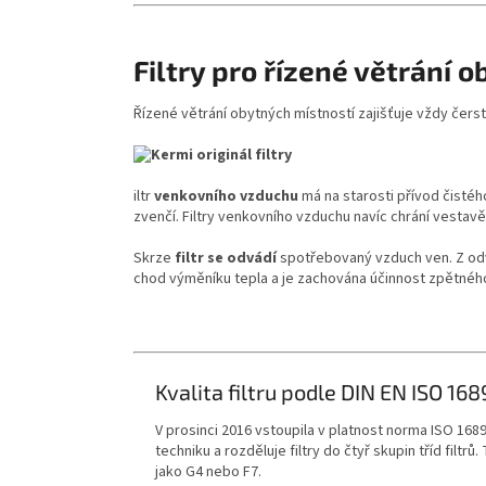
Filtry pro řízené větrání 
Řízené větrání obytných místností zajišťuje vždy čers
iltr
venkovního vzduchu
má na starosti přívod čisté
zvenčí. Filtry venkovního vzduchu navíc chrání vesta
Skrze
filtr se odvádí
spotřebovaný vzduch ven. Z odvá
chod výměníku tepla a je zachována účinnost zpětného z
Kvalita filtru podle DIN EN ISO 16
V prosinci 2016 vstoupila v platnost norma ISO 16890
techniku a rozděluje filtry do čtyř skupin tříd fil
jako G4 nebo F7.