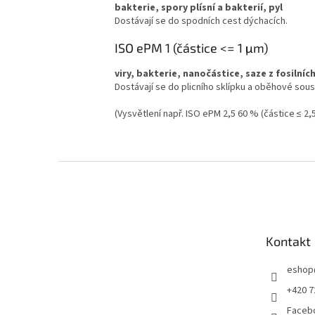
bakterie, spory plísní a bakterií, pyl
Dostávají se do spodních cest dýchacích.
ISO ePM 1 (částice <= 1 μm)
viry, bakterie, nanočástice, saze z fosilníc
Dostávají se do plicního sklípku a oběhové sous
(Vysvětlení např. ISO ePM 2,5 60 % (částice ≤ 2,
Z
á
p
a
t
Kontakt
í
eshop
+420 7
Faceb