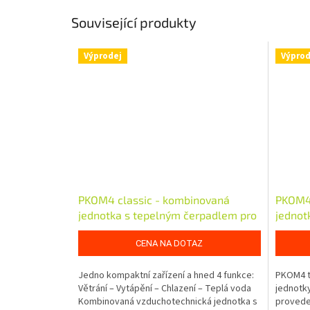
Související produkty
Výprodej
Výprod
PKOM4 classic - kombinovaná
PKOM4 
jednotka s tepelným čerpadlem pro
jednot
vytápění a ohřev vody
vytápě
CENA NA DOTAZ
Jedno kompaktní zařízení a hned 4 funkce:
PKOM4 t
Větrání – Vytápění – Chlazení – Teplá voda
jednotk
Kombinovaná vzduchotechnická jednotka s
proveden