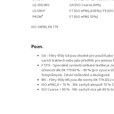
LG 350/450
G4 (ISO Coarse 80%)
LG 500 P
F7 (ISO ePM2,6 65%)/ F9 (I
4
PKOM
F7
(ISO ePM1 55%)
ISO 16890, EN 779
Pozn.
G4 – Filtry třídy G4 jsou vhodné pro použití jak
sacích traktech nebo jako předfiltr pro jemnou f
F7/F9 – Speciálně vyvinutá netkaná textilie je za
účinností dle EN 779 80 % – 90 % (pro vysoce účin
fotoprůmyslu. Zdraví neškodné a ekologické.
M5 – Filtry třídy M5 jsou dle normy EN 779:2012 
ISO ePM1,0 > 70 % - filtr zachytí alespoň 70 % 
ISO Coarse > 80 % - filtr zachytí více jak 80 % 