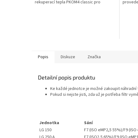
rekuperací tepla PKOM4 classic pro
provede
vytápění a ohřev...
zásobník
Popis
Diskuze
Značka
Detailní popis produktu
Ke každé jednotce je možné zakoupit náhradní 
Pokud si nejste jisti, zda už je potřeba filtr vy
Jednotka
Sání
LG 150
F7 (ISO eMP2,5 55%)/F9 (IS
LG 250 A
F7 (ISO2,5 65%)/F9 (ISO eMP