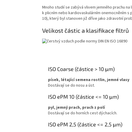
Mnoho studií se zabývá vlivem jemného prachu na l
k plicním nebo kardiovaskulárním onemocněním s p
10), který byl stanoven již dříve jako zdravotní p
Velikost částic a klasifikace filtrů
ISO Coarse (částice > 10 μm)
písek, létající semena rostlin, jemné vlasy
Dostávají se do nosu a úst.
ISO ePM 10 (částice <= 10 μm)
pyl, jemný prach, prach z polí
Dostávají se do horních cest dýchacích.
ISO ePM 2,5 (částice <= 2,5 μm)