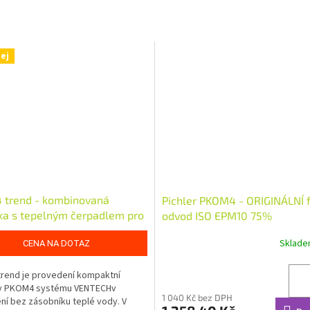
ej
trend - kombinovaná
Pichler PKOM4 - ORIGINÁLNÍ fi
ka s tepelným čerpadlem pro
odvod ISO EPM10 75%
ní
Sklad
CENA NA DOTAZ
rend je provedení kompaktní
y PKOM4 systému VENTECHv
1 040 Kč bez DPH
í bez zásobníku teplé vody. V