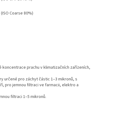
 (ISO Coarse 80%)
ké koncentrace prachu v klimatizačních zařízeních,
ltry určené pro záchyt částic 1–3 mikronů, s
í, pro jemnou filtraci ve farmacii, elektro a
mnou filtraci 1–5 mikronů.
.