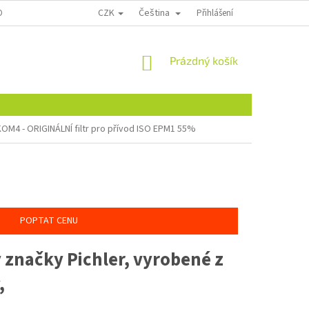
CZK
Čeština
ONTAKTY
Přihlášení
NÁKUPNÍ
Prázdný košík
KOŠÍK
KOM4 - ORIGINÁLNÍ filtr pro přívod ISO EPM1 55%
POPTAT CENU
 značky Pichler, vyrobené z
,