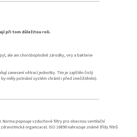
jí při tom důležitou roli.
yl, ale ani choroboplodné zárodky, viry a bakterie
ují zanesení větrací jednotky. Tím je zajištěn čistý
é by měly potrubní systém chránit i před znečištěním).
018. Norma popisuje vzduchové filtry pro obecnou ventilační
 zdravotnická organizace). ISO 16890 nahrazuje známé třídy filtrů