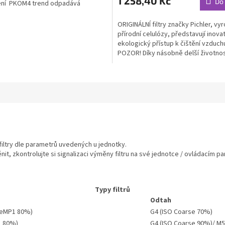
1 258,40 Kč
Do 
ní PKOM4 trend odpadává
 teplé vody a...
ORIGINÁLNÍ filtry značky Pichler, vy
přírodní celulózy, představují inovat
ekologický přístup k čištění vzduch
POZOR! Díky násobně delší životnos
výrazným...
filtry dle parametrů uvedených u jednotky.
měnit, zkontrolujte si signalizaci výměny filtru na své jednotce / ovládacím pa
Typy filtrů
Odtah
O eMP1 80%)
G4 (ISO Coarse 70%)
1 80%)
G4 (ISO Coarse 90%)/ M