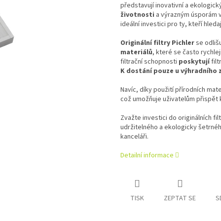
představují inovativní a ekologick
životnosti
a výrazným úsporám v 
ideální investici pro ty, kteří hleda
Originální filtry Pichler
se odliš
materiálů
, které se často rychle
filtrační schopnosti
poskytují
filt
K dostání pouze u výhradního z
Navíc, díky použití přírodních mater
což umožňuje uživatelům přispět k
Zvažte investici do originálních f
udržitelného a ekologicky šetrné
kanceláři.
Detailní informace
TISK
ZEPTAT SE
S