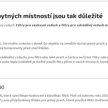
obytných místností jsou tak důležité
tvý vzduch.
Filtry pro venkovní vzduch a filtry pro odváděný vzduch ma
ho, čerstvého vzduchu v domě. Do objektu se nemůže dostat jemný prach a p
věné komponenty před znečištěním.
děného vzduchu jsou filtrovány také prach a částice nečistot. Filtry zabraň
isku tepla (volitelně je možné použít filtry přímo v sacích otvorech, kter
890
, která specifikuje hodnocení a klasifikaci filtrů. Platí od poloviny roku 2
trů. Ty jsou přizpůsobeny třídám pro jemný prach, které používá WHO (Světová