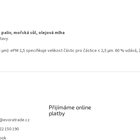
h paliv, mořská sůl, olejová mlha
tavy.
5 μm): ePM 2,5 specifikuje velikost částic pro částice ≤ 2,5 μm. 60 % udává, 
Přijímáme online
platby
@
evoratrade.cz
22 150 190
ook