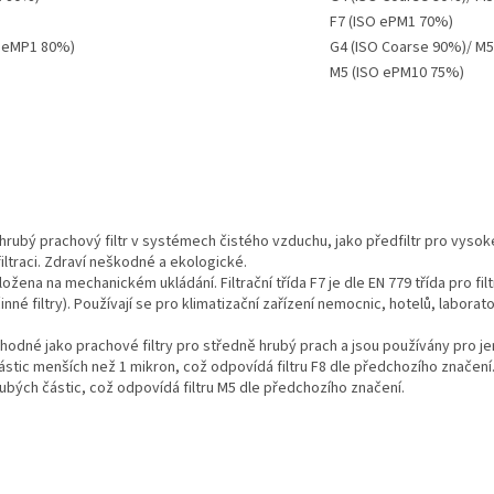
F7 (ISO ePM1 70%)
SO eMP1 80%)
G4 (ISO Coarse 90%)/ M5
M5 (ISO ePM10 75%)
o hrubý prachový filtr v systémech čistého vzduchu, jako předfiltr pro vyso
iltraci. Zdraví neškodné a ekologické.
ložena na mechanickém ukládání. Filtrační třída F7 je dle EN 779 třída pro fi
né filtry). Používají se pro klimatizační zařízení nemocnic, hotelů, laboratoř
vhodné jako prachové filtry pro středně hrubý prach a jsou používány pro je
částic menších než 1 mikron, což odpovídá filtru F8 dle předchozího značení
hrubých částic, což odpovídá filtru M5 dle předchozího značení.