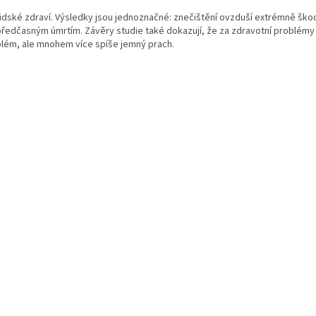
idské zdraví. Výsledky jsou jednoznačné: znečištění ovzduší extrémně škod
ředčasným úmrtím. Závěry studie také dokazují, že za zdravotní problémy
roblém, ale mnohem více spíše jemný prach.