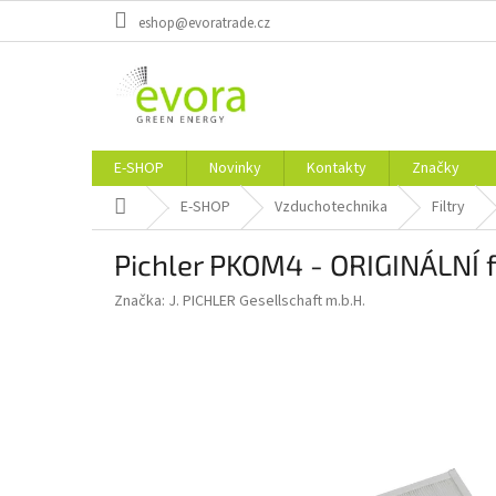
Přejít
eshop@evoratrade.cz
na
obsah
E-SHOP
Novinky
Kontakty
Značky
Domů
E-SHOP
Vzduchotechnika
Filtry
Pichler PKOM4 - ORIGINÁLNÍ f
Značka:
J. PICHLER Gesellschaft m.b.H.