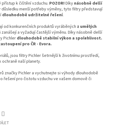
ý přístup k čištění vzduchu.
POZOR!
Díky
násobně delší
důsledku menší potřeby výměny, tyto filtry představují
jí
dlouhodobě udržitelné řešení
.
ují od konkurenčních produktů vyráběných
z umělých
ji zanášejí a vyžadují častější výměnu. Díky násobně delší
ry Pichler
dlouhodobě stabilní výkon a spolehlivost.
astoupení pro ČR - Evora.
iálů, jsou filtry Pichler šetrnější k životnímu prostředí,
 ochraně naší planety.
iltrů značky Pichler a vychutnejte si výhody dlouhodobě
ho řešení pro čistotu vzduchu ve vašem domově či
DÍLET