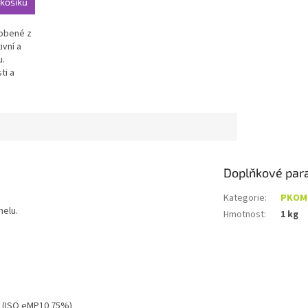
košíku
robené z
ivní a
u.
ti a
Doplňkové par
Kategorie
:
PKOM
nelu.
Hmotnost
:
1 kg
5 (ISO eMP10 75%)