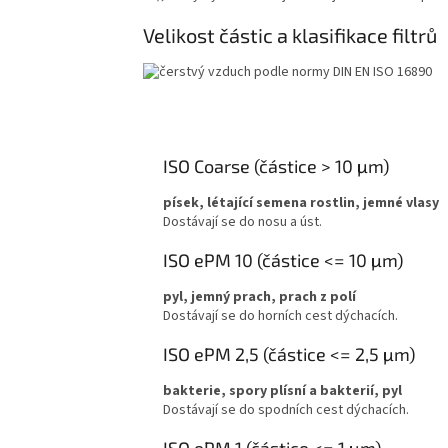
Velikost částic a klasifikace filtrů
ISO Coarse (částice > 10 μm)
písek, létající semena rostlin, jemné vlasy
Dostávají se do nosu a úst.
ISO ePM 10 (částice <= 10 μm)
pyl, jemný prach, prach z polí
Dostávají se do horních cest dýchacích.
ISO ePM 2,5 (částice <= 2,5 μm)
bakterie, spory plísní a bakterií, pyl
Dostávají se do spodních cest dýchacích.
ISO ePM 1 (částice <= 1 μm)