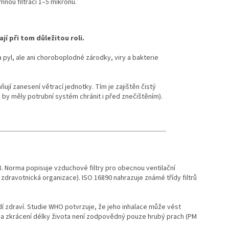
mnou filtraci 1–5 mikronů.
.
jí při tom důležitou roli.
pyl, ale ani choroboplodné zárodky, viry a bakterie
ují zanesení větrací jednotky. Tím je zajištěn čistý
é by měly potrubní systém chránit i před znečištěním).
018. Norma popisuje vzduchové filtry pro obecnou ventilační
 zdravotnická organizace). ISO 16890 nahrazuje známé třídy filtrů
í zdraví. Studie WHO potvrzuje, že jeho inhalace může vést
 a zkrácení délky života není zodpovědný pouze hrubý prach (PM