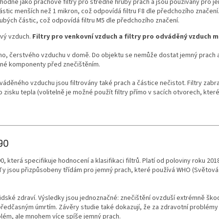
vhodné jako prachové filtry pro středně hrubý prach a jsou používány pro je
částic menších než 1 mikron, což odpovídá filtru F8 dle předchozího značení
hrubých částic, což odpovídá filtru M5 dle předchozího značení.
tvý vzduch.
Filtry pro venkovní vzduch a filtry pro odváděný vzduch ma
ého, čerstvého vzduchu v domě. Do objektu se nemůže dostat jemný prach a 
věné komponenty před znečištěním.
děného vzduchu jsou filtrovány také prach a částice nečistot. Filtry zabraň
isku tepla (volitelně je možné použít filtry přímo v sacích otvorech, kter
890
, která specifikuje hodnocení a klasifikaci filtrů. Platí od poloviny roku 2
trů. Ty jsou přizpůsobeny třídám pro jemný prach, které používá WHO (Světová
idské zdraví. Výsledky jsou jednoznačné: znečištění ovzduší extrémně škod
ředčasným úmrtím. Závěry studie také dokazují, že za zdravotní problémy
roblém, ale mnohem více spíše jemný prach.