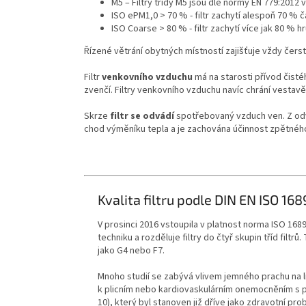
M5 – Filtry třídy M5 jsou dle normy EN 779:2012 
ISO ePM1,0 > 70 % - filtr zachytí alespoň 70 % 
ISO Coarse > 80 % - filtr zachytí více jak 80 % 
Řízené větrání obytných místností zajišťuje vždy čers
Filtr
venkovního vzduchu
má na starosti přívod čist
zvenčí. Filtry venkovního vzduchu navíc chrání vesta
Skrze
filtr se odvádí
spotřebovaný vzduch ven. Z odvá
chod výměníku tepla a je zachována účinnost zpětného z
Kvalita filtru podle DIN EN ISO 16
V prosinci 2016 vstoupila v platnost norma ISO 16890
techniku a rozděluje filtry do čtyř skupin tříd fil
jako G4 nebo F7.
Mnoho studií se zabývá vlivem jemného prachu na l
k plicním nebo kardiovaskulárním onemocněním s p
10), který byl stanoven již dříve jako zdravotní p