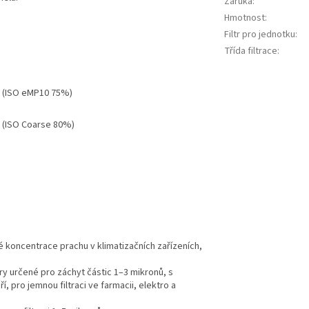
Záruka
:
Hmotnost
:
Filtr pro jednotku
:
Třída filtrace
:
5 (ISO eMP10 75%)
 (ISO Coarse 80%)
ké koncentrace prachu v klimatizačních zařízeních,
ltry určené pro záchyt částic 1–3 mikronů, s
í, pro jemnou filtraci ve farmacii, elektro a