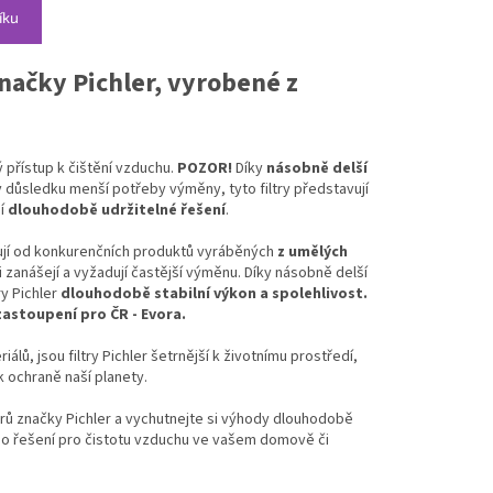
íku
značky Pichler, vyrobené z
ý přístup k čištění vzduchu.
POZOR!
Díky
násobně delší
důsledku menší potřeby výměny, tyto filtry představují
jí
dlouhodobě udržitelné řešení
.
ují od konkurenčních produktů vyráběných
z umělých
ji zanášejí a vyžadují častější výměnu. Díky násobně delší
ry Pichler
dlouhodobě stabilní výkon a spolehlivost.
astoupení pro ČR - Evora.
iálů, jsou filtry Pichler šetrnější k životnímu prostředí,
 ochraně naší planety.
iltrů značky Pichler a vychutnejte si výhody dlouhodobě
ho řešení pro čistotu vzduchu ve vašem domově či