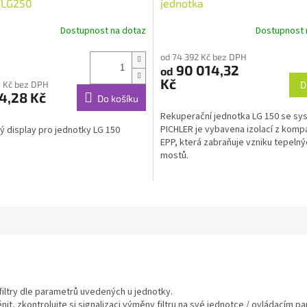
/LG250
jednotka
Dostupnost na dotaz
Dostupnost 
od 74 392 Kč bez DPH
90 014,32
od
Kč
0 Kč bez DPH
D
4,28 Kč
Do košíku
Rekuperační jednotka LG 150 se s
PICHLER je vybavena izolací z komp
 display pro jednotky LG 150
EPP, která zabraňuje vzniku tepelný
mostů.
filtry dle parametrů uvedených u jednotky.
měnit, zkontrolujte si signalizaci výměny filtru na své jednotce / ovládacím pa