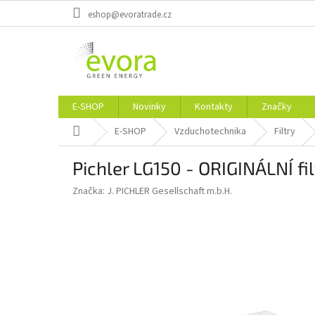
Přejít
eshop@evoratrade.cz
na
obsah
E-SHOP
Novinky
Kontakty
Značky
Domů
E-SHOP
Vzduchotechnika
Filtry
Pichler LG150 - ORIGINÁLNÍ fi
Značka:
J. PICHLER Gesellschaft m.b.H.