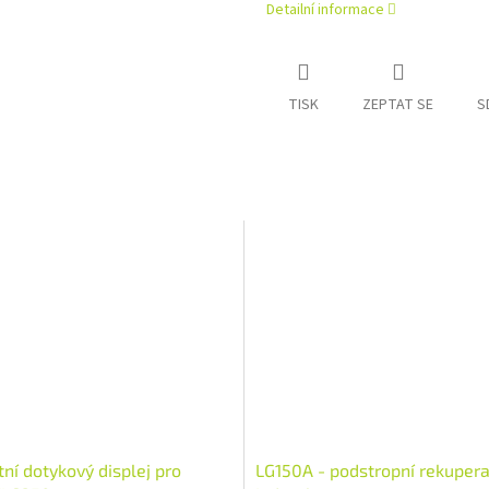
Detailní informace
TISK
ZEPTAT SE
S
ní dotykový displej pro
LG150A - podstropní rekupera