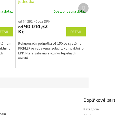
jednotka
Další
produkt
na dotaz
Dostupnost na dotaz
od 74 392 Kč bez DPH
90 014,32
od
Kč
ETAIL
DETAIL
ystémem
Rekuperační jednotka LG 150 se systémem
aktního
PICHLER je vybavena izolací z kompaktního
ch
EPP, která zabraňuje vzniku tepelných
mostů.
Doplňkové par
Kategorie
:
nelu.