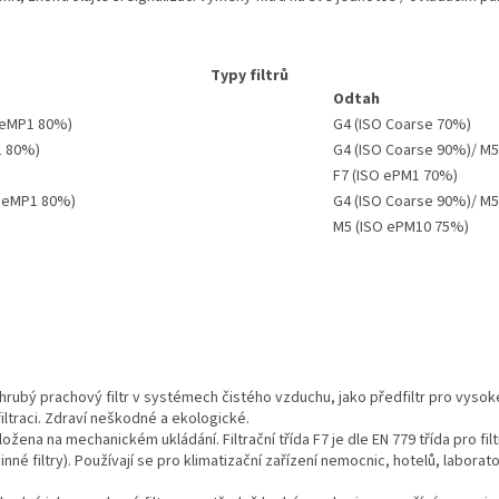
Typy filtrů
Odtah
O eMP1 80%)
G4 (ISO Coarse 70%)
1 80%)
G4 (ISO Coarse 90%)/ M
F7 (ISO ePM1 70%)
SO eMP1 80%)
G4 (ISO Coarse 90%)/ M5
M5 (ISO ePM10 75%)
o hrubý prachový filtr v systémech čistého vzduchu, jako předfiltr pro vyso
iltraci. Zdraví neškodné a ekologické.
ložena na mechanickém ukládání. Filtrační třída F7 je dle EN 779 třída pro fi
né filtry). Používají se pro klimatizační zařízení nemocnic, hotelů, laboratoř