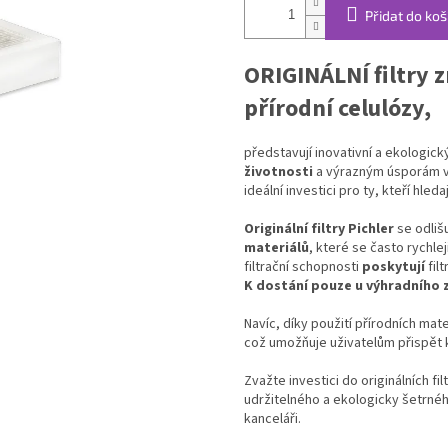
Přidat do koš
ORIGINÁLNÍ filtry 
přírodní celulózy,
představují inovativní a ekologick
životnosti
a výrazným úsporám v 
ideální investici pro ty, kteří hleda
Originální filtry Pichler
se odliš
materiálů
, které se často rychle
filtrační schopnosti
poskytují
filt
K dostání pouze u výhradního z
Navíc, díky použití přírodních mater
což umožňuje uživatelům přispět k
Zvažte investici do originálních f
udržitelného a ekologicky šetrné
kanceláři.