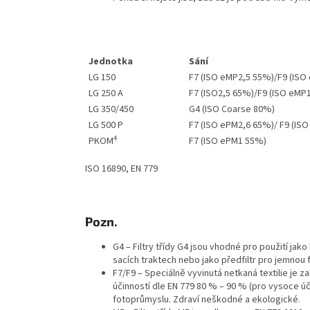
Jednotka
Sání
LG 150
F7 (ISO eMP2,5 55%)/F9 (IS
LG 250 A
F7 (ISO2,5 65%)/F9 (ISO eMP
LG 350/450
G4 (ISO Coarse 80%)
LG 500 P
F7 (ISO ePM2,6 65%)/ F9 (I
4
PKOM
F7
(ISO ePM1 55%)
ISO 16890, EN 779
Pozn.
G4 – Filtry třídy G4 jsou vhodné pro použití jak
sacích traktech nebo jako předfiltr pro jemnou f
F7/F9 – Speciálně vyvinutá netkaná textilie je za
účinností dle EN 779 80 % – 90 % (pro vysoce účin
fotoprůmyslu. Zdraví neškodné a ekologické.