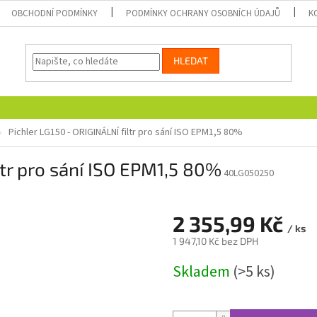
OBCHODNÍ PODMÍNKY
PODMÍNKY OCHRANY OSOBNÍCH ÚDAJŮ
K
HLEDAT
Pichler LG150 - ORIGINÁLNÍ filtr pro sání ISO EPM1,5 80%
ltr pro sání ISO EPM1,5 80%
40LG050250
2 355,99 Kč
/ ks
1 947,10 Kč bez DPH
Měrná
Skladem
(>5 ks)
cena: