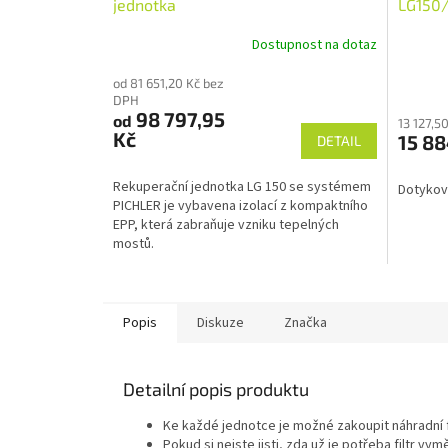
jednotka
LG150
Dostupnost na dotaz
od 81 651,20 Kč bez
DPH
98 797,95
od
13 127,5
Kč
15 88
DETAIL
Rekuperační jednotka LG 150 se systémem
Dotykový
PICHLER je vybavena izolací z kompaktního
EPP, která zabraňuje vzniku tepelných
mostů.
Popis
Diskuze
Značka
Detailní popis produktu
Ke každé jednotce je možné zakoupit náhradní 
Pokud si nejste jisti, zda už je potřeba filtr vy