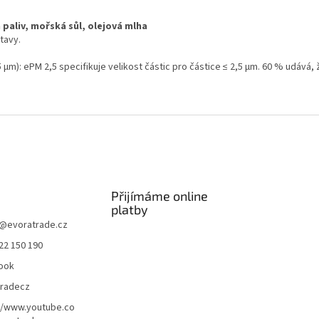
h paliv, mořská sůl, olejová mlha
tavy.
5 μm): ePM 2,5 specifikuje velikost částic pro částice ≤ 2,5 μm. 60 % udává, 
Přijímáme online
platby
@
evoratrade.cz
22 150 190
ook
tradecz
//www.youtube.co