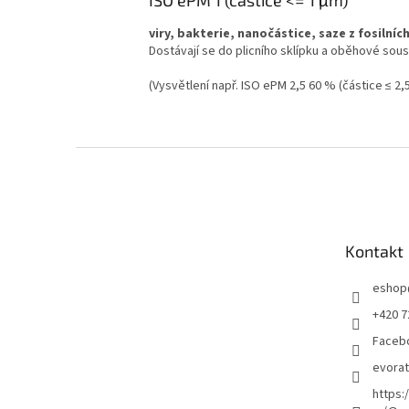
viry, bakterie, nanočástice, saze z fosilníc
Dostávají se do plicního sklípku a oběhové sous
(Vysvětlení např. ISO ePM 2,5 60 % (částice ≤ 2,
Z
á
p
a
t
Kontakt
í
eshop
+420 7
Faceb
evora
https: