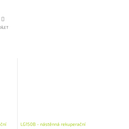
DÍLET
ční
LG150B - nástěnná rekuperační