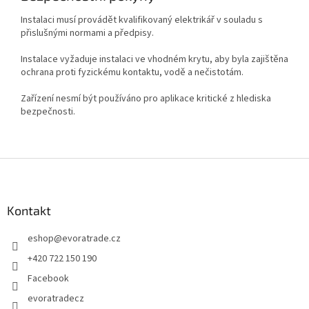
Instalaci musí provádět kvalifikovaný elektrikář v souladu s
přislušnými normami a předpisy.
Instalace vyžaduje instalaci ve vhodném krytu, aby byla zajištěna
ochrana proti fyzickému kontaktu, vodě a nečistotám.
Zařízení nesmí být používáno pro aplikace kritické z hlediska
bezpečnosti.
Z
á
p
a
Kontakt
t
eshop
@
evoratrade.cz
í
+420 722 150 190
Facebook
evoratradecz