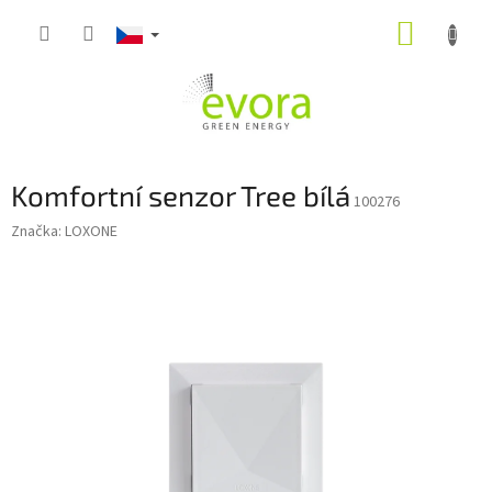
Přejít
NÁKUP
na
obsah
KOŠÍK
Komfortní senzor Tree bílá
100276
Značka:
LOXONE