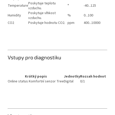
Poskytuje teplotu
Temperature
°
-40...125
vzduchu.
Poskytuje vlhkost
Humidity
%
0...100
vzduchu.
CO2
Poskytuje hodnotu CO2.
ppm
400...10000
Vstupy pro diagnostiku
Krátký popis
Jednotky
Rozsah hodnot
Online status Komfortní senzor Tree
Digital
0/1