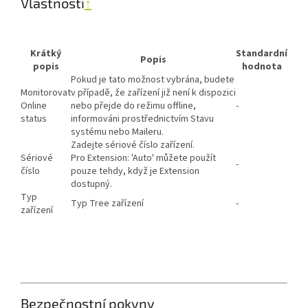
Vlastnosti
↑
Krátký
Standardní
Popis
popis
hodnota
Pokud je tato možnost vybrána, budete
Monitorovat
v případě, že zařízení již není k dispozici
Online
nebo přejde do režimu offline,
-
status
informováni prostřednictvím Stavu
systému nebo Maileru.
Zadejte sériové číslo zařízení.
Sériové
Pro Extension: 'Auto' můžete použít
-
číslo
pouze tehdy, když je Extension
dostupný.
Typ
Typ Tree zařízení
-
zařízení
Bezpečnostní pokyny