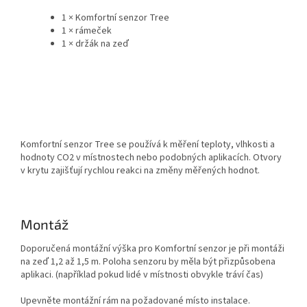
1 × Komfortní senzor Tree
1 × rámeček
1 × držák na zeď
Komfortní senzor Tree se používá k měření teploty, vlhkosti a
hodnoty CO2 v místnostech nebo podobných aplikacích. Otvory
v krytu zajišťují rychlou reakci na změny měřených hodnot.
Montáž
Doporučená montážní výška pro Komfortní senzor je při montáži
na zeď 1,2 až 1,5 m. Poloha senzoru by měla být přizpůsobena
aplikaci. (například pokud lidé v místnosti obvykle tráví čas)
Upevněte montážní rám na požadované místo instalace.