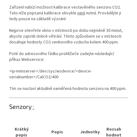
Zařízení nabízí možnost kalibrace vestavěného senzoru CO2.
Tato níže popsaná kalibrace obvykle
není
nutná. Provádějte ji
tedy pouze na základě výzvání:
Nejprve otevřete okno v místnosti po dobu nejméně 30 minut,
abyste zajistili dobré větrání. Tímto způsobem se v místnosti
dosahuje hodnoty CO2 venkovního vzduchu kolem 400 ppm.
Poté do adresového řádku prohlížeče zadejte následující
příkaz
Webservice:
<ip-miniserver>/dev/sys/wsdevice/<device-
serialnumber>/CalCO2/400
Tím se nastaví aktuálně naměřená hodnota senzoru na 400 ppm.
Senzory
↑
Krátký
Rozsah
Popis
Jednotky
popis
hodnot