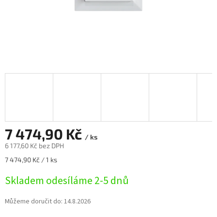
7 474,90 Kč
/ ks
6 177,60 Kč bez DPH
Měrná
7 474,90 Kč / 1 ks
cena:
Skladem odesíláme 2-5 dnů
Můžeme doručit do:
14.8.2026