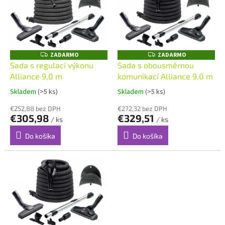
u
i
k
s
t
p
o
r
v
o
ZADARMO
ZADARMO
Z
Z
A
A
d
Sada s regulací výkonu
Sada s obousměrnou
D
D
u
Alliance 9,0 m
komunikací Alliance 9,0 m
A
A
R
R
k
M
M
Skladem
(>5 ks)
Skladem
(>5 ks)
t
O
O
o
€252,88 bez DPH
€272,32 bez DPH
€305,98
€329,51
v
/ ks
/ ks
Do košíka
Do košíka