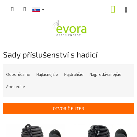
Prejsť
NÁKUP
na
obsah
KOŠÍK
Sady příslušenství s hadicí
R
a
Odporúčame
Najlacnejšie
Najdrahšie
Najpredávanejšie
d
e
Abecedne
n
i
e
OTVORIŤ FILTER
p
r
V
o
ý
d
p