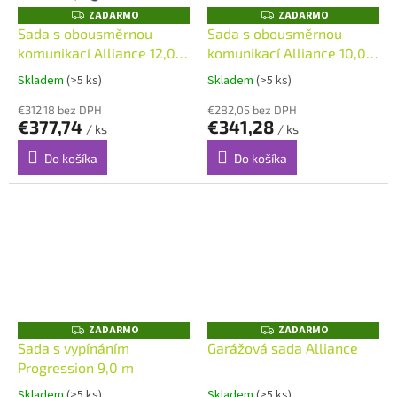
ZADARMO
ZADARMO
Z
Z
A
A
Sada s obousměrnou
Sada s obousměrnou
D
D
komunikací Alliance 12,0
komunikací Alliance 10,0
A
A
R
R
m
m
M
M
Skladem
(>5 ks)
Skladem
(>5 ks)
O
O
€312,18 bez DPH
€282,05 bez DPH
€377,74
€341,28
/ ks
/ ks
Do košíka
Do košíka
ZADARMO
ZADARMO
Z
Z
A
A
Sada s vypínáním
Garážová sada Alliance
D
D
Progression 9,0 m
A
A
R
R
M
M
Skladem
(>5 ks)
Skladem
(>5 ks)