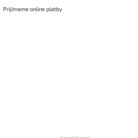
p
i
Prijímame online platby
s
u