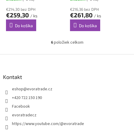
O
O
€214,30 bez DPH
€216,36 bez DPH
€259,30
€261,80
/ ks
/ ks
Do košíka
Do košíka
6
položiek celkom
O
v
l
Z
á
á
d
p
a
ä
Kontakt
c
t
i
eshop
@
evoratrade.cz
i
e
p
e
+420 722 150 190
r
Facebook
v
k
evoratradecz
y
https://www.youtube.com/@evoratrade
v
ý