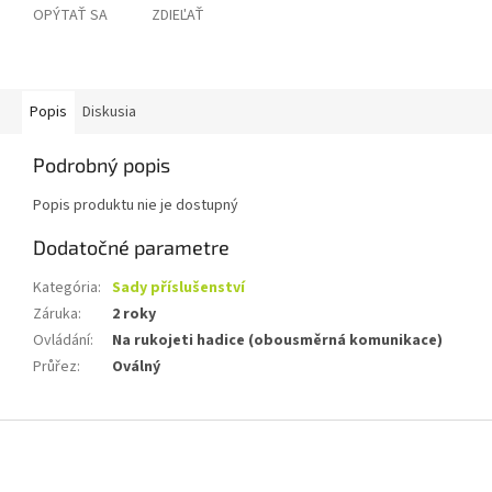
OPÝTAŤ SA
ZDIEĽAŤ
Popis
Diskusia
Podrobný popis
Popis produktu nie je dostupný
Dodatočné parametre
Kategória
:
Sady příslušenství
Záruka
:
2 roky
Ovládání
:
Na rukojeti hadice (obousměrná komunikace)
Průřez
:
Oválný
Z
á
p