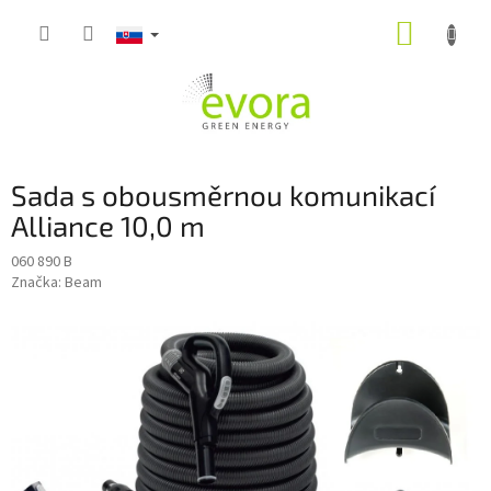
Prejsť
NÁKUP
na
obsah
KOŠÍK
Sada s obousměrnou komunikací
Alliance 10,0 m
060 890 B
Značka:
Beam