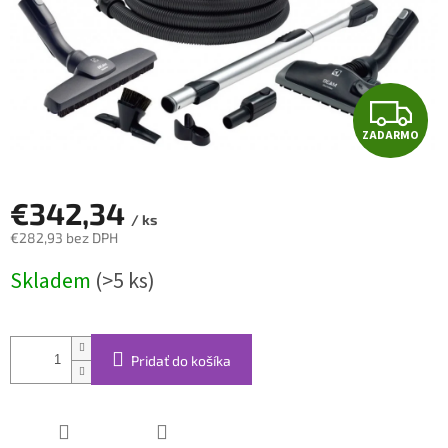
Z
ZADARMO
A
D
€342,34
/ ks
A
€282,93 bez DPH
Jednotková
R
Skladem
(>5 ks)
cena:
M
O
Pridať do košíka