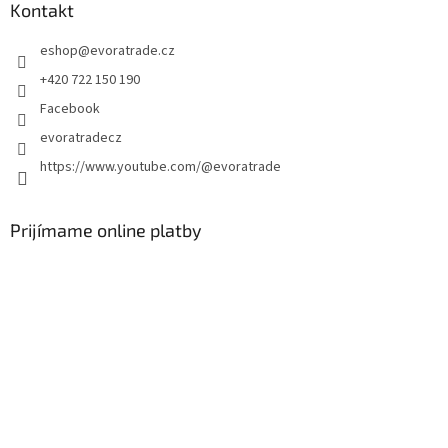
ä
Kontakt
t
eshop
@
evoratrade.cz
i
e
+420 722 150 190
Facebook
evoratradecz
https://www.youtube.com/@evoratrade
Prijímame online platby