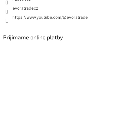
v
k
evoratradecz
y
https://www.youtube.com/@evoratrade
v
ý
p
i
Prijímame online platby
s
u