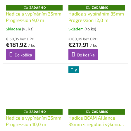
ZADARMO
ZADARMO
Z
Z
A
A
Hadice s vypínáním 35mm
Hadice s vypínáním 35mm
D
D
Progression 9,0 m
Progression 12,0 m
A
A
R
R
M
M
Skladem
(>5 ks)
Skladem
(>5 ks)
O
O
€150,35 bez DPH
€180,09 bez DPH
€181,92
€217,91
/ ks
/ ks
Do košíka
Do košíka
Tip
ZADARMO
ZADARMO
Z
Z
A
A
Hadice s vypínáním 35mm
Hadice BEAM Alliance
D
D
Progression 10,0 m
35mm s regulací výkonu
A
A
R
R
9,0 m