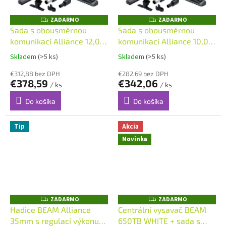
ZADARMO
ZADARMO
Z
Z
A
A
Sada s obousměrnou
Sada s obousměrnou
D
D
komunikací Alliance 12,0
komunikací Alliance 10,0
A
A
R
R
m
m
M
M
Skladem
(>5 ks)
Skladem
(>5 ks)
O
O
€312,88 bez DPH
€282,69 bez DPH
€378,59
€342,06
/ ks
/ ks
Do košíka
Do košíka
Tip
Akcia
Novinka
ZADARMO
ZADARMO
Z
Z
A
A
Hadice BEAM Alliance
Centrální vysavač BEAM
D
D
35mm s regulací výkonu
650TB WHITE + sada s
A
A