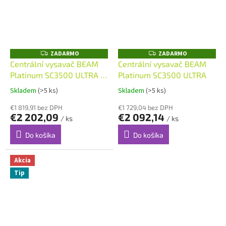
ZADARMO
ZADARMO
Z
Z
A
A
Centrální vysavač BEAM
Centrální vysavač BEAM
D
D
Platinum SC3500 ULTRA +
Platinum SC3500 ULTRA
A
A
R
R
sada s vypínáním
M
M
Skladem
(>5 ks)
Skladem
(>5 ks)
O
O
Progression 9m
€1 819,91 bez DPH
€1 729,04 bez DPH
€2 202,09
€2 092,14
/ ks
/ ks
Do košíka
Do košíka
Akcia
Tip