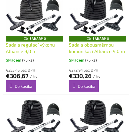
p
p
r
i
o
s
d
p
u
r
k
o
ZADARMO
ZADARMO
t
Z
Z
A
A
d
Sada s regulací výkonu
Sada s obousměrnou
o
D
D
u
Alliance 9,0 m
komunikací Alliance 9,0 m
A
A
v
R
R
k
M
M
Skladem
(>5 ks)
Skladem
(>5 ks)
t
O
O
o
€253,45 bez DPH
€272,94 bez DPH
€306,67
€330,26
v
/ ks
/ ks
Do košíka
Do košíka