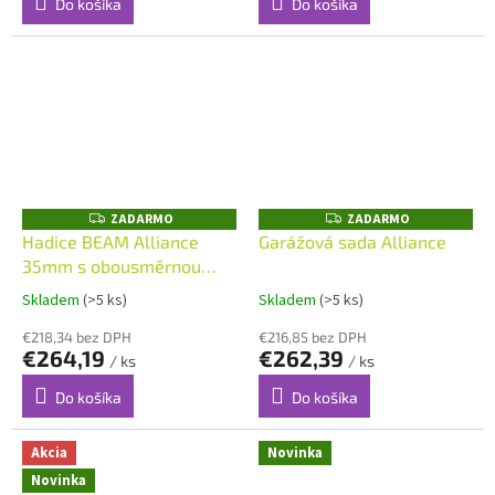
Do košíka
Do košíka
ZADARMO
ZADARMO
Z
Z
A
A
Hadice BEAM Alliance
Garážová sada Alliance
D
D
35mm s obousměrnou
A
A
R
R
komunikací 10,0 m
M
M
Skladem
(>5 ks)
Skladem
(>5 ks)
O
O
€218,34 bez DPH
€216,85 bez DPH
€264,19
€262,39
/ ks
/ ks
Do košíka
Do košíka
Akcia
Novinka
Novinka