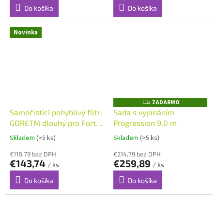
Do košíka
Do košíka
Novinka
ZADARMO
Z
A
Samočistící pohyblivý filtr
Sada s vypínáním
D
GORETM dlouhý pro Fortis
Progression 9,0 m
A
R
Plus, Excellence Plus
M
Skladem
(>5 ks)
Skladem
(>5 ks)
O
€118,79 bez DPH
€214,79 bez DPH
€143,74
€259,89
/ ks
/ ks
Do košíka
Do košíka