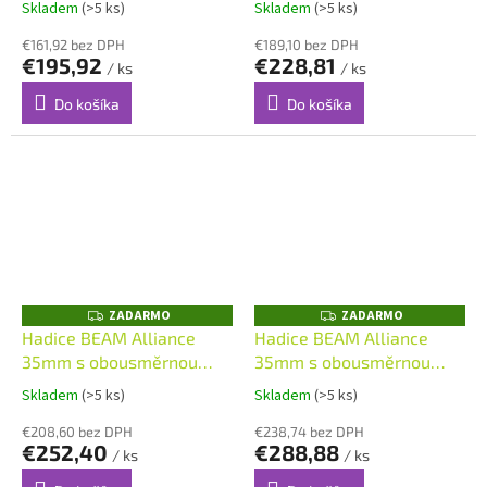
M
M
Skladem
(>5 ks)
Skladem
(>5 ks)
O
O
€161,92 bez DPH
€189,10 bez DPH
€195,92
€228,81
/ ks
/ ks
Do košíka
Do košíka
ZADARMO
ZADARMO
Z
Z
A
A
Hadice BEAM Alliance
Hadice BEAM Alliance
D
D
35mm s obousměrnou
35mm s obousměrnou
A
A
R
R
komunikací 9,0 m
komunikací 12,0 m
M
M
Skladem
(>5 ks)
Skladem
(>5 ks)
O
O
€208,60 bez DPH
€238,74 bez DPH
€252,40
€288,88
/ ks
/ ks