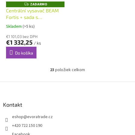
ZADARMO
Z
A
Centrální vysavač BEAM
D
Fortis + sada s
A
R
obousměrnou komunikací
M
Skladem
(>5 ks)
O
Alliance 9m
€1 101,03 bez DPH
€1 332,25
/ ks
Do košíka
23
položiek celkom
O
v
l
Z
á
á
d
p
a
ä
Kontakt
c
t
i
eshop
@
evoratrade.cz
i
e
p
e
+420 722 150 190
r
Facebook