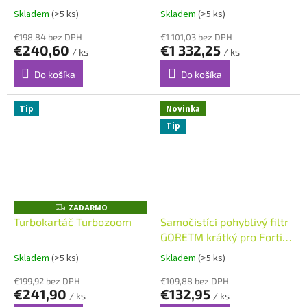
R
R
10,0 m
obousměrnou komunikací
M
M
Skladem
(>5 ks)
Skladem
(>5 ks)
O
O
Alliance 9m
€198,84 bez DPH
€1 101,03 bez DPH
€240,60
€1 332,25
/ ks
/ ks
Do košíka
Do košíka
Tip
Novinka
Tip
ZADARMO
Z
A
Turbokartáč Turbozoom
Samočistící pohyblivý filtr
D
GORETM krátký pro Fortis,
A
R
Excellence
M
Skladem
(>5 ks)
Skladem
(>5 ks)
O
€199,92 bez DPH
€109,88 bez DPH
€241,90
€132,95
/ ks
/ ks