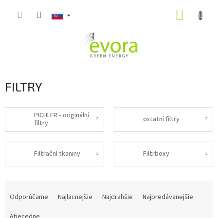
Prejsť
NÁKUP
na
obsah
KOŠÍK
FILTRY
PICHLER - originální
ostatní filtry
filtry
Filtrační tkaniny
Filtrboxy
R
a
Odporúčame
Najlacnejšie
Najdrahšie
Najpredávanejšie
d
e
Abecedne