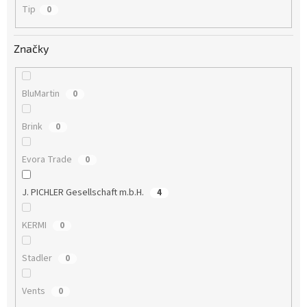
Tip
0
Značky
BluMartin
0
Brink
0
Evora Trade
0
J. PICHLER Gesellschaft m.b.H.
4
KERMI
0
Stadler
0
Vents
0