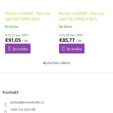
Pichler LG500P - filtr pro
Pichler LG500P - filtr pro
sání ISO EPM1 80%
sání ISO EPM2,5 65%
Na dotaz
Na dotaz
€75,25 bez DPH
€70,88 bez DPH
€91,05
€85,77
/ ks
/ ks
Do košíka
Do košíka
4
položiek celkom
O
v
l
Z
á
á
d
p
a
ä
Kontakt
c
t
i
eshop
@
evoratrade.cz
i
e
p
e
+420 722 150 190
r