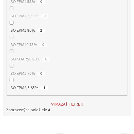
ISO EPM1 55%
0
ISO EPM2,5 55%
0
ISO EPM1 80%
1
ISO EPM10 75%
0
ISO COARSE 80%
0
ISO EPM1 70%
0
ISO EPM2,5 65%
1
VYMAZAŤ FILTRE
Zobrazených položiek:
4
V
ý