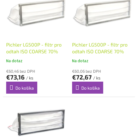
p
i
s
p
r
o
d
Pichler LG500P - filtr pro
Pichler LG500P - filtr pro
u
odtah ISO COARSE 70%
odtah ISO COARSE 70%
k
Na dotaz
Na dotaz
t
o
€60,46 bez DPH
€60,06 bez DPH
€73,16
€72,67
v
/ ks
/ ks
Do košíka
Do košíka