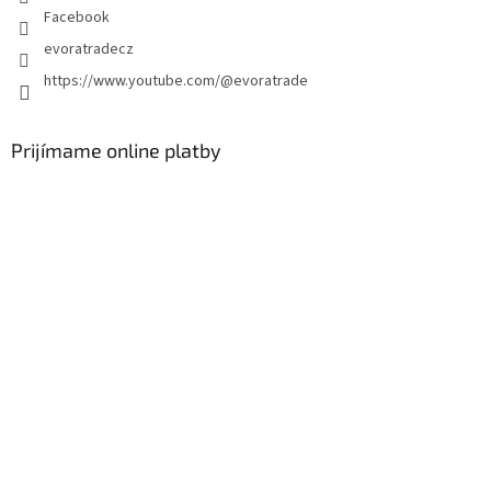
Facebook
v
k
evoratradecz
y
https://www.youtube.com/@evoratrade
v
ý
p
i
Prijímame online platby
s
u