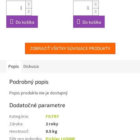
Do košíka
Do košíka
ZOBRAZIŤ VŠETKY SÚVISIACE PRODUKTY
Popis
Diskusia
Podrobný popis
Popis produktu nie je dostupný
Dodatočné parametre
Kategória
:
FILTRY
Záruka
:
2 roky
Hmotnosť
:
0.5 kg
Filtr pro jednotku
:
Pichler LG500P