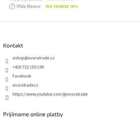
?
Třída filtrace
:
ISO COARSE 70%
Z
á
p
ä
Kontakt
t
eshop
@
evoratrade.cz
i
e
+420 722 150 190
Facebook
evoratradecz
https://www.youtube.com/@evoratrade
Prijímame online platby