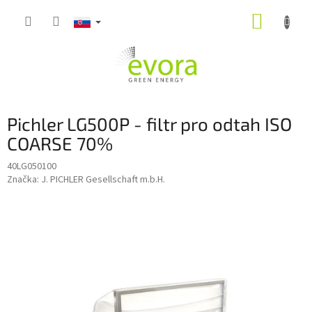
Prejsť
NÁKUP
na
obsah
KOŠÍK
Pichler LG500P - filtr pro odtah ISO
COARSE 70%
40LG050100
Značka:
J. PICHLER Gesellschaft m.b.H.