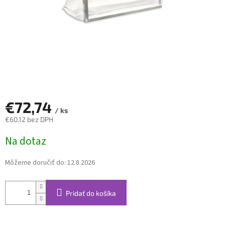
€72,74
/ ks
€60,12 bez DPH
Jednotková
Na dotaz
cena:
Môžeme doručiť do:
12.8.2026
Pridať do košíka