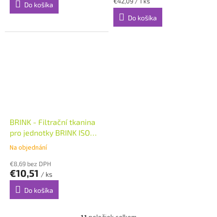
Jednotková
€42,09 / 1 ks
Do košíka
cena:
Do košíka
BRINK - Filtrační tkanina
pro jednotky BRINK ISO
Coarse 60% (G4)
Na objednání
€8,69 bez DPH
€10,51
/ ks
Do košíka