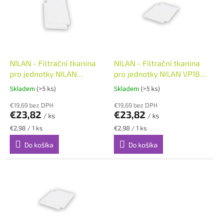
u
i
k
s
t
p
o
r
v
o
d
NILAN - Filtrační tkanina
NILAN - Filtrační tkanina
u
pro jednotky NILAN
pro jednotky NILAN VP18
k
COMPACT 8ks
8ks
Skladem
(>5 ks)
Skladem
(>5 ks)
t
o
€19,69 bez DPH
€19,69 bez DPH
€23,82
€23,82
v
/ ks
/ ks
Jednotková
Jednotková
€2,98 / 1 ks
€2,98 / 1 ks
cena:
cena:
Do košíka
Do košíka