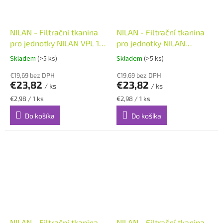
NILAN - Filtrační tkanina
NILAN - Filtrační tkanina
pro jednotky NILAN VPL 15
pro jednotky NILAN
TOP 8ks
COMFORT 8ks
Skladem
(>5 ks)
Skladem
(>5 ks)
€19,69 bez DPH
€19,69 bez DPH
€23,82
€23,82
/ ks
/ ks
Jednotková
Jednotková
€2,98 / 1 ks
€2,98 / 1 ks
cena:
cena:
Do košíka
Do košíka
NILAN - Filtrační tkanina
NILAN - Filtrační tkanina