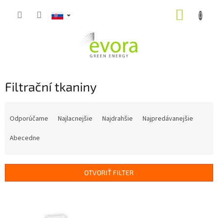
Prejsť
NÁKUP
na
obsah
KOŠÍK
Filtrační tkaniny
R
a
Odporúčame
Najlacnejšie
Najdrahšie
Najpredávanejšie
d
e
Abecedne
n
i
e
OTVORIŤ FILTER
p
r
V
o
ý
d
p