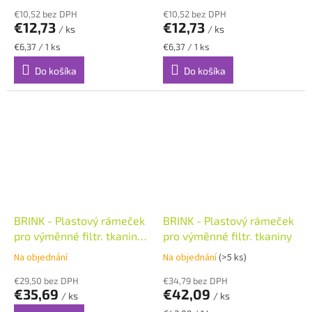
€10,52 bez DPH
€10,52 bez DPH
€12,73
€12,73
/ ks
/ ks
Jednotková
Jednotková
€6,37 / 1 ks
€6,37 / 1 ks
cena:
cena:
Do košíka
Do košíka
BRINK - Plastový rámeček
BRINK - Plastový rámeček
pro výměnné filtr. tkaniny
pro výměnné filtr. tkaniny
Flair 325/400
Na objednání
Na objednání
(>5 ks)
€29,50 bez DPH
€34,79 bez DPH
€35,69
€42,09
/ ks
/ ks