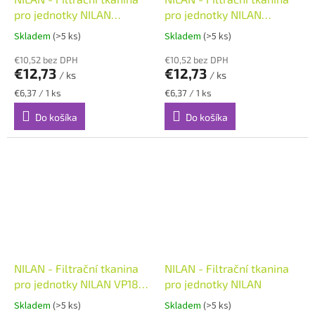
pro jednotky NILAN
pro jednotky NILAN
COMFORT 2ks
VPL15TOP 2ks
Skladem
(>5 ks)
Skladem
(>5 ks)
€10,52 bez DPH
€10,52 bez DPH
€12,73
€12,73
/ ks
/ ks
Jednotková
Jednotková
€6,37 / 1 ks
€6,37 / 1 ks
cena:
cena:
Do košíka
Do košíka
NILAN - Filtrační tkanina
NILAN - Filtrační tkanina
pro jednotky NILAN VP18
pro jednotky NILAN
2ks
Skladem
(>5 ks)
Skladem
(>5 ks)