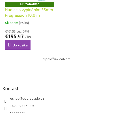
ZADARMO
Z
A
Hadice s vypínáním 35mm
D
Progression 10,0 m
A
R
M
Skladem
(>5 ks)
O
€161,55 bez DPH
€195,47
/ ks
Do košíka
3
položiek celkom
O
v
l
Z
á
á
d
p
a
ä
Kontakt
c
t
i
eshop
@
evoratrade.cz
i
e
p
e
+420 722 150 190
r