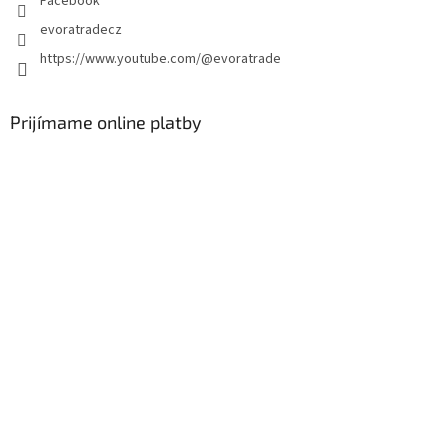
Facebook
v
k
evoratradecz
y
https://www.youtube.com/@evoratrade
v
ý
p
i
Prijímame online platby
s
u