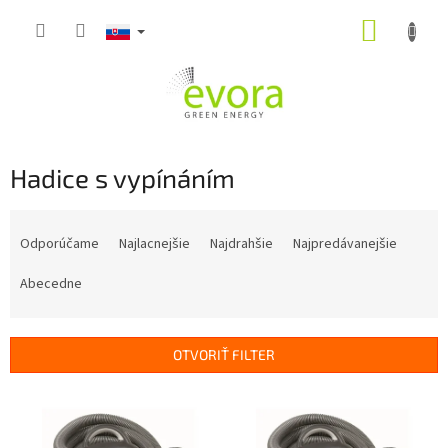
Prejsť
NÁKUP
na
obsah
KOŠÍK
Hadice s vypínáním
R
a
Odporúčame
Najlacnejšie
Najdrahšie
Najpredávanejšie
d
e
Abecedne
n
i
e
OTVORIŤ FILTER
p
r
V
o
ý
d
p