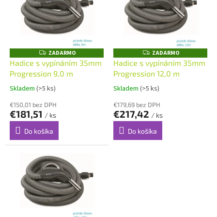
u
i
k
s
t
p
o
r
v
o
ZADARMO
ZADARMO
Z
Z
A
A
d
Hadice s vypínáním 35mm
Hadice s vypínáním 35mm
D
D
u
Progression 9,0 m
Progression 12,0 m
A
A
R
R
k
M
M
Skladem
(>5 ks)
Skladem
(>5 ks)
t
O
O
o
€150,01 bez DPH
€179,69 bez DPH
€181,51
€217,42
v
/ ks
/ ks
Do košíka
Do košíka