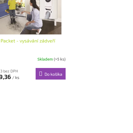
 Packet - vysávání zádveří
Skladem
(>5 ks)
73 bez DPH
Do košíka
9,36
/ ks
O
v
l
á
d
a
c
i