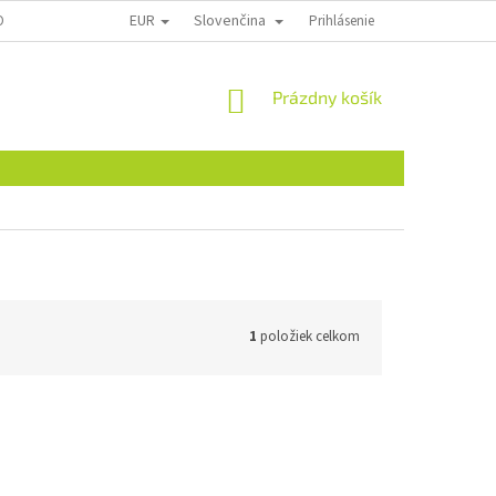
EUR
Slovenčina
ONTAKTY
Prihlásenie
NÁKUPNÝ
Prázdny košík
KOŠÍK
1
položiek celkom