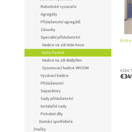
s
r
Robotické vysavače
p
o
Agregáty
r
d
o
u
Příslušenství agregátů
d
k
Zásuvky
u
t
Speciální příslušenství
Entry
k
o
Hadice ve zdi Hide hose
t
v
Entry Packet
o
v
Hadice na zdi Wallyflex
Vysunovací hadice VROOM
€288,
€34
Vysávací hadice
Příslušenství
Separátory
Sady příslušenství
Instalační sady
Potrubní díly
Domácí spotřebiče
Značky