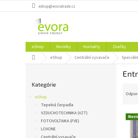
Prejsť
eshop@evoratrade.cz
na
obsah
eShop
Novinky
Kontakty
Značky
Domov
eShop
Centrální vysavače
Speciální
B
Entr
o
Preskočiť
č
Kategórie
kategórie
R
n
a
ý
Odpor
eShop
d
p
Tepelná čerpadla
e
a
V
n
VZDUCHOTECHNIKA (VZT)
n
Novi
ý
i
e
FOTOVOLTAIKA (FVE)
p
e
l
LOXONE
i
p
Centrální vysavače