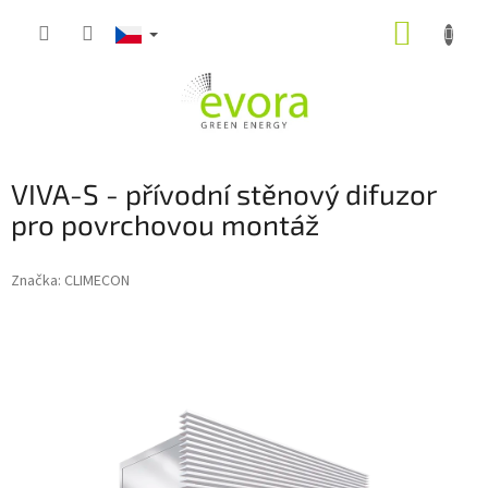
Přejít
NÁKUP
na
obsah
KOŠÍK
VIVA-S - přívodní stěnový difuzor
pro povrchovou montáž
Značka:
CLIMECON