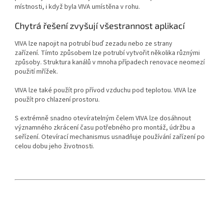
místnosti, i když byla VIVA umístěna v rohu.
Chytrá řešení zvyšují všestrannost aplikací
VIVA lze napojit na potrubí buď zezadu nebo ze strany
zařízení.
Tímto způsobem lze potrubí vytvořit několika různými
způsoby.
Struktura kanálů v mnoha případech renovace neomezí
použití mřížek.
VIVA lze také použít pro přívod vzduchu pod teplotou.
VIVA lze
použít pro chlazení prostoru.
S extrémně snadno otevíratelným čelem VIVA lze dosáhnout
významného zkrácení času potřebného pro montáž, údržbu a
seřízení.
Otevírací mechanismus usnadňuje používání zařízení po
celou dobu jeho životnosti.