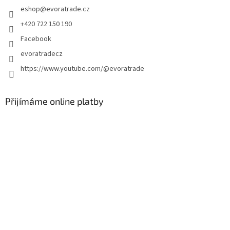
eshop
@
evoratrade.cz
í
+420 722 150 190
Facebook
evoratradecz
https://www.youtube.com/@evoratrade
Přijímáme online platby