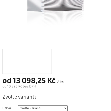
od
13 098,25 Kč
/ ks
od
10 825 Kč
bez DPH
Měrná
Zvolte variantu
cena:
Barva