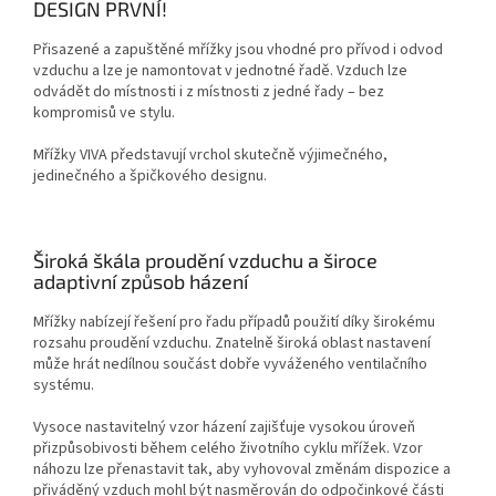
DESIGN PRVNÍ!
Přisazené a zapuštěné mřížky jsou vhodné pro přívod i odvod
vzduchu a lze je namontovat v jednotné řadě.
Vzduch lze
odvádět do místnosti i z místnosti z jedné řady – bez
kompromisů ve stylu.
Mřížky VIVA představují vrchol skutečně výjimečného, ​​
jedinečného a špičkového designu.
Široká škála proudění vzduchu a široce
adaptivní způsob házení
Mřížky nabízejí řešení pro řadu případů použití díky širokému
rozsahu proudění vzduchu.
Znatelně široká oblast nastavení
může hrát nedílnou součást dobře vyváženého ventilačního
systému.
Vysoce nastavitelný vzor házení zajišťuje vysokou úroveň
přizpůsobivosti během celého životního cyklu mřížek.
Vzor
náhozu lze přenastavit tak, aby vyhovoval změnám dispozice a
přiváděný vzduch mohl být nasměrován do odpočinkové části