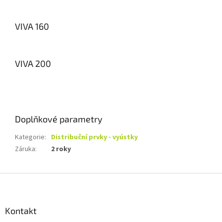
VIVA 160
VIVA 200
Doplňkové parametry
Kategorie
:
Distribuční prvky - vyústky
Záruka
:
2 roky
Z
á
p
a
Kontakt
t