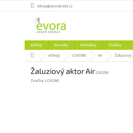
Prejsť
eshop@evoratrade.cz
na
obsah
eShop
Novinky
Kontakty
Značky
Domov
eShop
LOXONE
Air
Žaluziový 
Žaluziový aktor Air
100290
Značka:
LOXONE