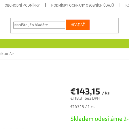
OBCHODNÍ PODMÍNKY
PODMÍNKY OCHRANY OSOBNÍCH ÚDAJŮ
K
HĽADAŤ
aktor Air
€143,15
/ ks
€118,31 bez DPH
Jednotková
€143,15 / 1 ks
cena:
Skladem odesíláme 2