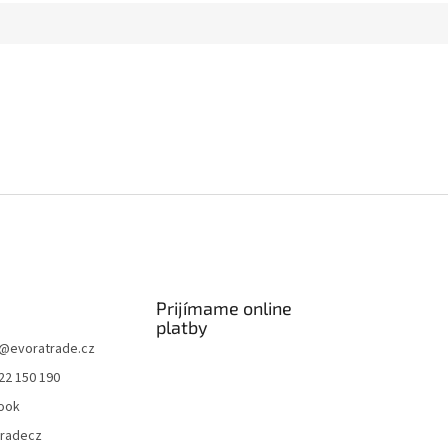
Prijímame online
platby
@
evoratrade.cz
22 150 190
ook
tradecz