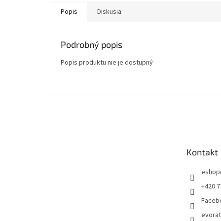
Popis
Diskusia
Podrobný popis
Popis produktu nie je dostupný
Z
á
p
ä
t
Kontakt
i
e
eshop
+420 7
Faceb
evora