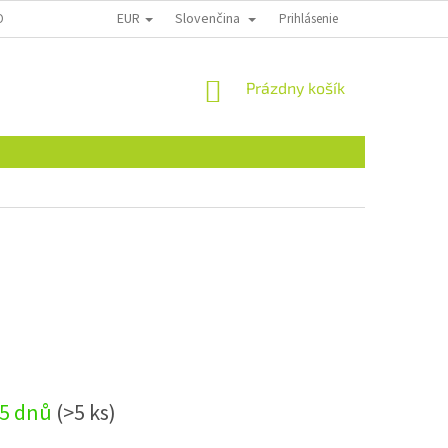
EUR
Slovenčina
ONTAKTY
Prihlásenie
NÁKUPNÝ
Prázdny košík
KOŠÍK
-5 dnů
(>5 ks)