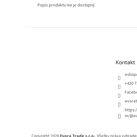
Popis produktu nie je dostupný
Z
á
p
ä
t
Kontakt
i
e
eshop
+420 7
Faceb
evora
https:
m/@ev
Copyright 2026
Evora Trade s.r.o.
. Všetky práva vyhrade