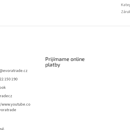
Kate
Záru
Prijímame online
platby
@
evoratrade.cz
22 150 190
ook
tradecz
//www.youtube.co
oratrade
né.