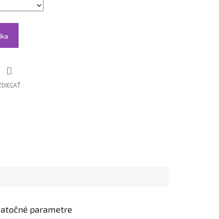
íka
ZDIEĽAŤ
atočné parametre