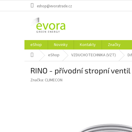
Prejsť
eshop@evoratrade.cz
na
obsah
eShop
Novinky
Kontakty
Značky
Domov
eShop
VZDUCHOTECHNIKA (VZT)
Di
RINO - přívodní stropní ventil
Značka:
CLIMECON