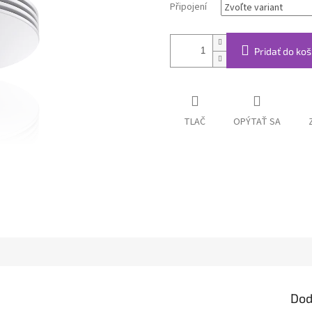
Připojení
Pridať do koš
TLAČ
OPÝTAŤ SA
Dod