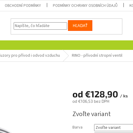
OBCHODNÍ PODMÍNKY
PODMÍNKY OCHRANY OSOBNÍCH ÚDAJŮ
K
HĽADAŤ
fuzory pro přívod i odvod vzduchu
RINO - přívodní stropní ventil
od
€128,90
/ ks
od
€106,53
bez DPH
Jednotková
Zvoľte variant
cena:
Barva