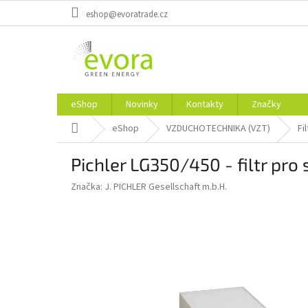
Prejsť
eshop@evoratrade.cz
na
obsah
eShop
Novinky
Kontakty
Značky
Domov
eShop
VZDUCHOTECHNIKA (VZT)
Fil
Pichler LG350/450 - filtr pro
Značka:
J. PICHLER Gesellschaft m.b.H.