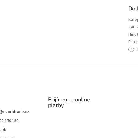
Dod
Kate
Záru
Hmot
Filtr
?
Tř
Prijímame online
platby
@
evoratrade.cz
22 150 190
ook