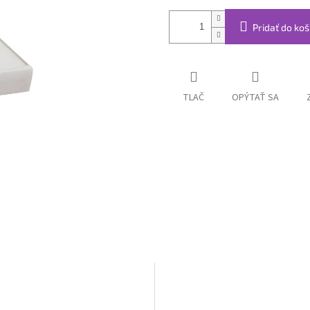
Pridať do koš
TLAČ
OPÝTAŤ SA