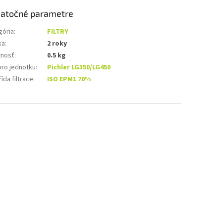
atočné parametre
gória
:
FILTRY
ka
:
2 roky
nosť
:
0.5 kg
 pro jednotku
:
Pichler LG350/LG450
ída filtrace
:
ISO EPM1 70%