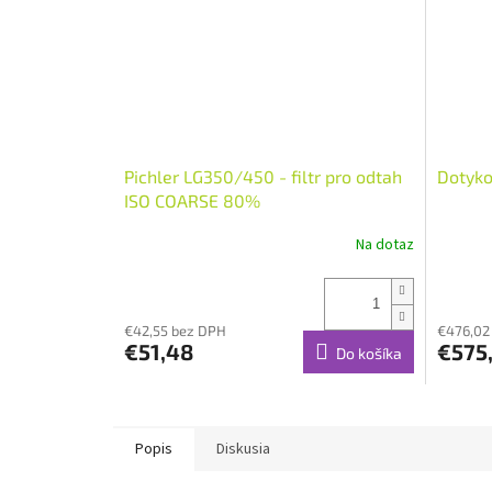
Pichler LG350/450 - filtr pro odtah
Dotyko
ISO COARSE 80%
Na dotaz
€42,55 bez DPH
€476,02
€51,48
€575
Do košíka
Popis
Diskusia