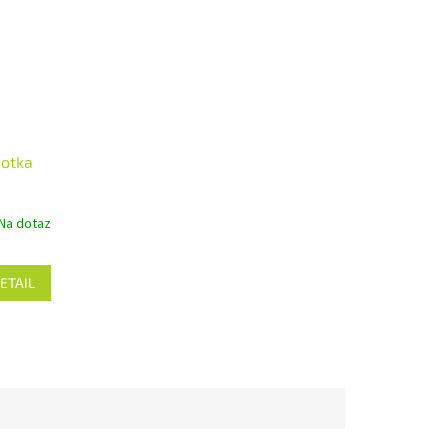
notka
Na dotaz
ETAIL