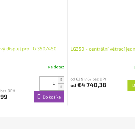
vý displej pro LG 350/450
LG350 - centrální větrací jed
Na dotaz
od €3 917,67 bez DPH
€4 740,38
od
D
 bez DPH
,99
Do košíka