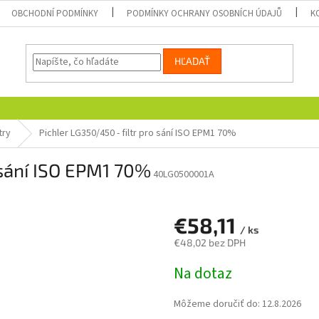
OBCHODNÍ PODMÍNKY
PODMÍNKY OCHRANY OSOBNÍCH ÚDAJŮ
K
HĽADAŤ
try
Pichler LG350/450 - filtr pro sání ISO EPM1 70%
 sání ISO EPM1 70%
40LG0500001A
€58,11
/ ks
€48,02 bez DPH
Jednotková
Na dotaz
cena:
Môžeme doručiť do:
12.8.2026