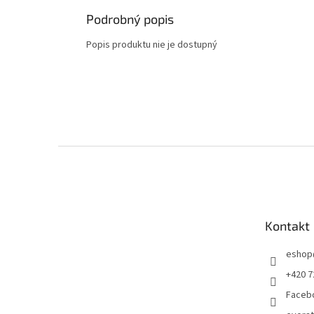
Podrobný popis
Popis produktu nie je dostupný
Z
á
p
ä
t
Kontakt
i
e
eshop
+420 7
Faceb