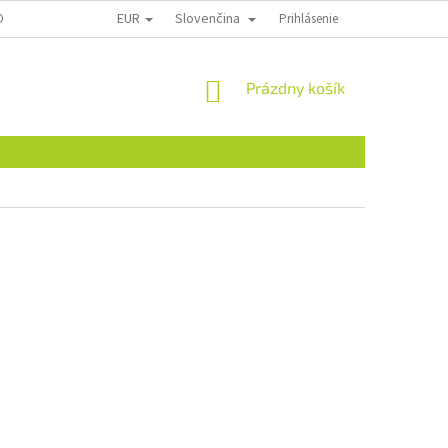
EUR
Slovenčina
ONTAKTY
Prihlásenie
NÁKUPNÝ
Prázdny košík
KOŠÍK