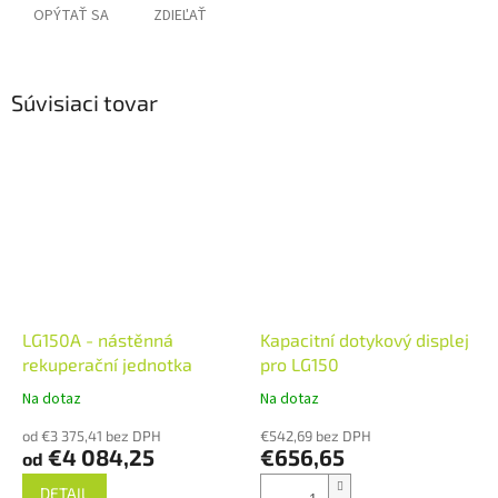
OPÝTAŤ SA
ZDIEĽAŤ
Súvisiaci tovar
LG150A - nástěnná
Kapacitní dotykový displej
rekuperační jednotka
pro LG150
Na dotaz
Na dotaz
od €3 375,41 bez DPH
€542,69 bez DPH
€4 084,25
€656,65
od
DETAIL