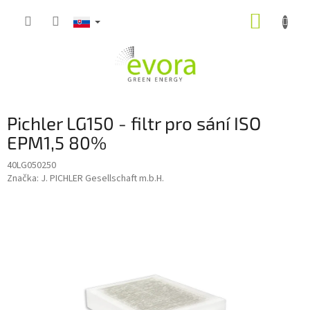
Prejsť
NÁKUP
na
obsah
KOŠÍK
Pichler LG150 - filtr pro sání ISO
EPM1,5 80%
40LG050250
Značka:
J. PICHLER Gesellschaft m.b.H.