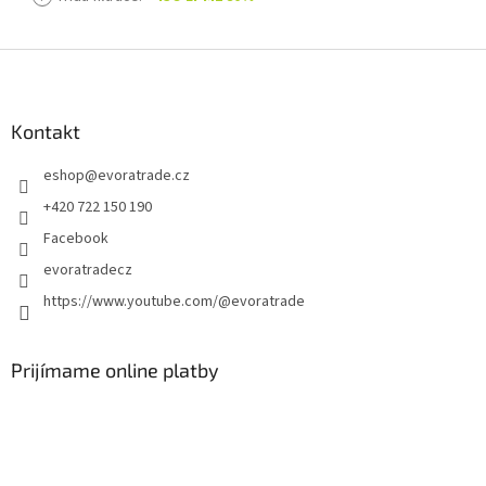
Z
á
p
ä
Kontakt
t
eshop
@
evoratrade.cz
i
e
+420 722 150 190
Facebook
evoratradecz
https://www.youtube.com/@evoratrade
Prijímame online platby