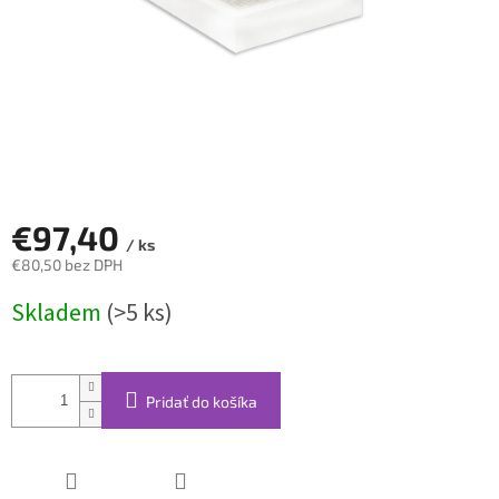
€97,40
/ ks
€80,50 bez DPH
Jednotková
Skladem
(>5 ks)
cena:
Pridať do košíka