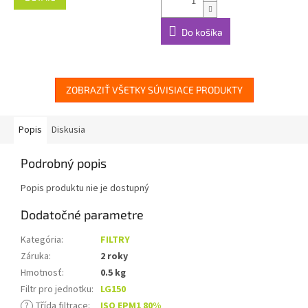
Do košíka
ZOBRAZIŤ VŠETKY SÚVISIACE PRODUKTY
Popis
Diskusia
Podrobný popis
Popis produktu nie je dostupný
Dodatočné parametre
Kategória
:
FILTRY
Záruka
:
2 roky
Hmotnosť
:
0.5 kg
Filtr pro jednotku
:
LG150
?
Třída filtrace
:
ISO EPM1 80%