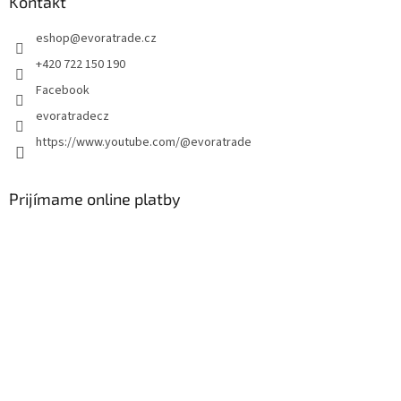
ä
Kontakt
t
eshop
@
evoratrade.cz
i
e
+420 722 150 190
Facebook
evoratradecz
https://www.youtube.com/@evoratrade
Prijímame online platby