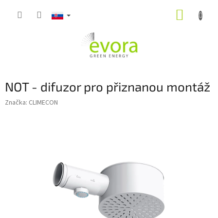
Prejsť
NÁKUP
na
obsah
KOŠÍK
NOT - difuzor pro přiznanou montáž
Značka:
CLIMECON