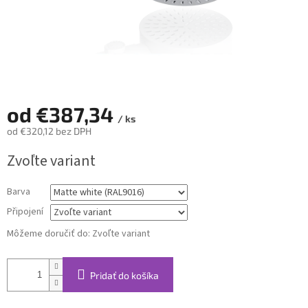
od
€387,34
/ ks
od
€320,12
bez DPH
Jednotková
Zvoľte variant
cena:
Barva
Připojení
Môžeme doručiť do:
Zvoľte variant
Pridať do košíka