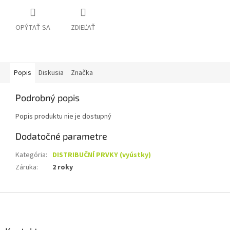
OPÝTAŤ SA
ZDIEĽAŤ
Popis
Diskusia
Značka
Podrobný popis
Popis produktu nie je dostupný
Dodatočné parametre
Kategória
:
DISTRIBUČNÍ PRVKY (vyústky)
Záruka
:
2 roky
Z
á
p